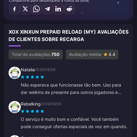
Compartilhe para desbloquear a roleta da sorte.
XOX XINXUN PREPAID RELOAD (MY) AVALIAÇÕES
DE CLIENTES SOBRE RECARGA
Total de avaliações:
750
Avaliação média
4.4
Natalia
2026/08/08
Não esperava que funcionasse tão bem. Uso para
dar welkins de presente para outros jogadores e
tenho adorado o resultado. O atendimento ao cliente
Rebelking
2026/08/09
também é rápido. Se você quer presentear alguém,
esta é uma ótima plataforma.
O serviço é muito bom e confiável. Você também
pode conseguir ofertas especiais de vez em quando.