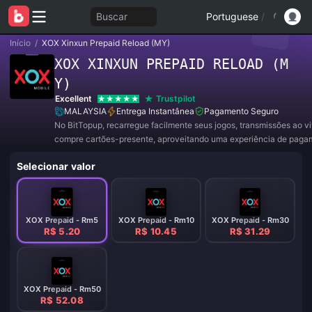
Buscar
Portuguese
/
Início
/
XOX Xinxun Prepaid Reload (MY)
XOX XINXUN PREPAID RELOAD (M
Y)
Excellent
Trustpilot
MALAYSIA
Entrega Instantânea
Pagamento Seguro
No BitTopup, recarregue facilmente seus jogos, transmissões ao v
compre cartões-presente, aproveitando uma experiência de paga
conveniente e ótimos descontos!
Selecionar valor
XOX Prepaid - Rm5
XOX Prepaid - Rm10
XOX Prepaid - Rm30
R$ 5.20
R$ 10.45
R$ 31.29
XOX Prepaid - Rm50
R$ 52.08