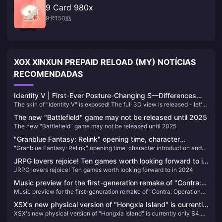
9 Card 980x
9卡150點
XOX XINXUN PREPAID RELOAD (MY) NOTÍCIAS
RECOMENDADAS
Identity V | First-Ever Posture-Changing S—Differences
The skin of "Identity V" is exposed! The full 3D view is released - let's
from the Poster?
take a look
The new "Battlefield" game may not be released until 2025
The new "Battlefield" game may not be released until 2025
"Granblue Fantasy: Relink" opening time, character
"Granblue Fantasy: Relink" opening time, character introduction and
introduction and other information announced
other information announced
JRPG lovers rejoice! Ten games worth looking forward to in
JRPG lovers rejoice! Ten games worth looking forward to in 2024
2024
Music preview for the first-generation remake of "Contra:
Music preview for the first-generation remake of "Contra: Operation
Operation Galuga"
Galuga"
XSX's new physical version of "Hongxia Island" is currently
XSX's new physical version of "Hongxia Island" is currently only $4.37
only $4.37 on GameSpot
on GameSpot