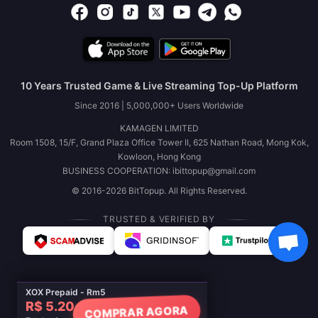
10 Years Trusted Game & Live Streaming Top-Up Platform
Since 2016 | 5,000,000+ Users Worldwide
KAMAGEN LIMITED
Room 1508, 15/F, Grand Plaza Office Tower II, 625 Nathan Road, Mong Kok,
Kowloon, Hong Kong
BUSINESS COOPERATION: ibittopup@gmail.com
© 2016-2026 BitTopup. All Rights Reserved.
TRUSTED & VERIFIED BY
XOX Prepaid - Rm5
R$ 5.20
COMPRAR AGORA