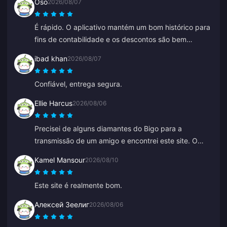
Oso
2026/08/07
É rápido. O aplicativo mantém um bom histórico para
fins de contabilidade e os descontos são bem
competitivos.
ibad khan
2026/08/07
Confiável, entrega segura.
Ellie Harcus
2026/08/06
Precisei de alguns diamantes do Bigo para a
transmissão de um amigo e encontrei este site. O
pagamento foi tranquilo e os diamantes apareceram
Kamel Mansour
2026/08/10
na hora.
Este site é realmente bom.
Алексей Зеелиг
2026/08/06