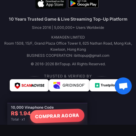
10 Years Trusted Game & Live Streaming Top-Up Platform
Since 2016 | 5,000,000+ Users Worldwide
KAMAGEN LIMITED
Room 1508, 15/F, Grand Plaza Office Tower II, 625 Nathan Road, Mong Kok,
Kowloon, Hong Kong
BUSINESS COOPERATION: ibittopup@gmail.com
© 2016-2026 BitTopup. All Rights Reserved.
TRUSTED & VERIFIED BY
10,000 Vinaphone Code
R$ 1.94
COMPRAR AGORA
Total · x1