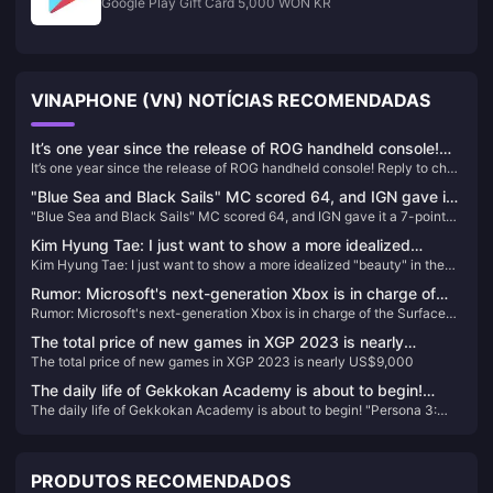
Google Play Gift Card 5,000 WON KR
VINAPHONE (VN) NOTÍCIAS RECOMENDADAS
It’s one year since the release of ROG handheld console!
It’s one year since the release of ROG handheld console! Reply to chat
Reply to chat about your experience and get official
about your experience and get official peripherals & various 3A
peripherals & various 3A masterpieces!
"Blue Sea and Black Sails" MC scored 64, and IGN gave it
masterpieces!
"Blue Sea and Black Sails" MC scored 64, and IGN gave it a 7-point
a 7-point rating
rating
Kim Hyung Tae: I just want to show a more idealized
Kim Hyung Tae: I just want to show a more idealized "beauty" in the
"beauty" in the game!
game!
Rumor: Microsoft's next-generation Xbox is in charge of
Rumor: Microsoft's next-generation Xbox is in charge of the Surface
the Surface team, and the handheld console may be under
team, and the handheld console may be under development
development
The total price of new games in XGP 2023 is nearly
The total price of new games in XGP 2023 is nearly US$9,000
US$9,000
The daily life of Gekkokan Academy is about to begin!
The daily life of Gekkokan Academy is about to begin! "Persona 3:
"Persona 3: Reload" campus life introduction video
Reload" campus life introduction video released
released
PRODUTOS RECOMENDADOS