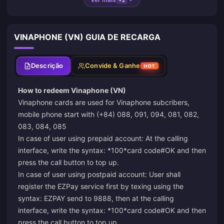
VINAPHONE (VN) GUIA DE RECARGA
Descrição
Convide & Ganhe
HOT
How to redeem Vinaphone (VN)
Vinaphone cards are used for Vinaphone subcribers,
mobile phone start with (+84) 088, 091, 094, 081, 082,
083, 084, 085
In case of user using prepaid account: At the calling
interface, write the syntax: *100*card code#OK and then
press the call button to top up.
In case of user using postpaid account: User shall
register the EZPay service first by texing using the
syntax: EZPAY send to 9888, then at the calling
interface, write the syntax: *100*card code#OK and then
press the call button to top up.