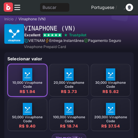
Buscar
Portuguese
/
Início
/
Vinaphone (VN)
VINAPHONE (VN)
Excellent
Trustpilot
VIETNAM
Entrega Instantânea
Pagamento Seguro
Vinaphone Prepaid Card
Selecionar valor
10,000 Vinaphone
20,000 Vinaphone
30,000 Vinaphone
Code
Code
Code
R$ 1.94
R$ 3.73
R$ 5.62
50,000 Vinaphone
100,000 Vinaphone
200,000 Vinaphone
Code
Code
Code
R$ 9.40
R$ 18.74
R$ 37.54
Ver mais
+2