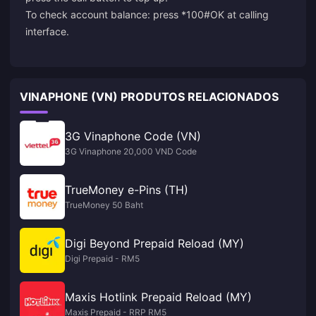
To check account balance: press *100#OK at calling
interface.
VINAPHONE (VN) PRODUTOS RELACIONADOS
3G Vinaphone Code (VN)
3G Vinaphone 20,000 VND Code
TrueMoney e-Pins (TH)
TrueMoney 50 Baht
Digi Beyond Prepaid Reload (MY)
Digi Prepaid - RM5
Maxis Hotlink Prepaid Reload (MY)
Maxis Prepaid - RRP RM5