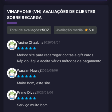
VINAPHONE (VN) AVALIAÇÕES DE CLIENTES
SOBRE RECARGA
Total de avaliações:
507
Avaliação média
5.0
Yacine Chaabna
2026/08/04
Melhor site para recarregar contas e gift cards.
Rápido, ágil e aceita vários métodos de pagamento.
Já tentei outros sites, mas o BitTopup é o melhor.
Wassim Hawaji
2026/08/06
Continuem assim!
Muito bom, este site.
Prime Divas
2026/08/06
Serviço muito bom.