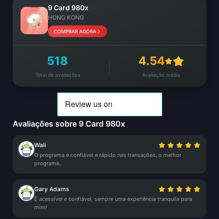
9 Card 980x
HONG KONG
COMPRAR AGORA
518
4.54
Total de avaliações
Avaliação média
Avaliações sobre 9 Card 980x
Wali
O programa é confiável e rápido nas transações, o melhor
programa.
Gary Adams
É acessível e confiável, sempre uma experiência tranquila para
mim!