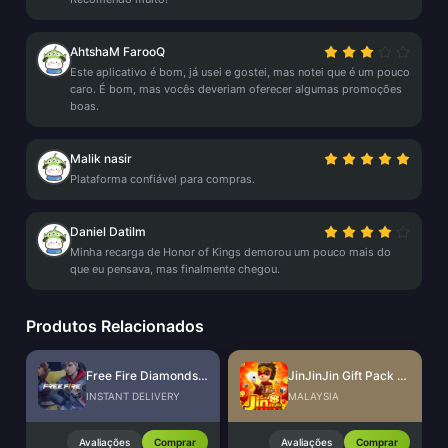
AhtshaM FarooQ
Este aplicativo é bom, já usei e gostei, mas notei que é um pouco
caro. É bom, mas vocês deveriam oferecer algumas promoções
boas.
Malik nasir
Plataforma confiável para compras.
Daniel Datilm
Minha recarga de Honor of Kings demorou um pouco mais do
que eu pensava, mas finalmente chegou.
Produtos Relacionados
Free Fire Diamonds EU + TR
JinJinJin Gift Pack Redeem Code
INSTANT DELIVERY
MALAYSIA
Avaliações
Comprar
Avaliações
Comprar