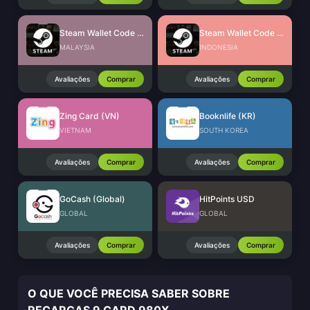
Steam Wallet Code (MYR)
Steam Wallet Code (IDR)
MALAYSIA
INDONESIA
Avaliações
Comprar
Avaliações
Comprar
Zing Card (VN)
Booknlife (KR)
VIETNAM
SOUTH KOREA
Avaliações
Comprar
Avaliações
Comprar
GoCash (Global)
HitPoints USD
GLOBAL
GLOBAL
Avaliações
Comprar
Avaliações
Comprar
O QUE VOCÊ PRECISA SABER SOBRE