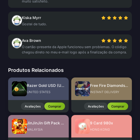
muito satisfeito.
Kiska Myrr
Gostei de tudo.
Ava Brown
O cartão-presente da Apple funcionou sem problemas. O código
chegou direto no meu e-mail logo após a finalização da compra.
Produtos Relacionados
Razer Gold USD (US Wallet)
Free Fire Diamonds EU + TR
UNITED STATES
INSTANT DELIVERY
Avaliações
Comprar
Avaliações
Comprar
JinJinJin Gift Pack Redeem Code
9 Card 980x
MALAYSIA
HONG KONG