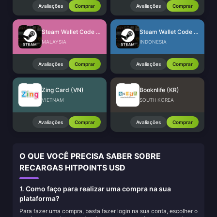
Avaliações
Comprar
Avaliações
Comprar
Steam Wallet Code (MYR)
Steam Wallet Code (IDR)
MALAYSIA
INDONESIA
Avaliações
Comprar
Avaliações
Comprar
Zing Card (VN)
Booknlife (KR)
VIETNAM
SOUTH KOREA
Avaliações
Comprar
Avaliações
Comprar
O QUE VOCÊ PRECISA SABER SOBRE
RECARGAS HITPOINTS USD
1.
Como faço para realizar uma compra na sua
plataforma?
Para fazer uma compra, basta fazer login na sua conta, escolher o