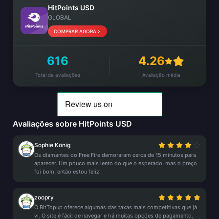
HitPoints USD
GLOBAL
COMPRAR AGORA
616
4.26
Total de avaliações
Avaliação média
Avaliações sobre HitPoints USD
Sophie König
Os diamantes do Free Fire demoraram cerca de 15 minutos para
aparecer. Um pouco mais lento do que o esperado, mas o preço
foi bom, então estou feliz.
zoopry
O BitTopup oferece algumas das taxas mais competitivas que já
vi. O site é fácil de navegar e há muitas opções de pagamento.