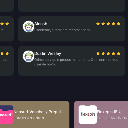
Aloosh
te,
Excelente, altamente recomendado.
Dustin Wesley
antes
Ótimo serviço e preços muito bons. Com certeza vou
usar de novo.
Neosurf Voucher / Prepaid (EU)
Flexepin (EU)
EUROPEAN UNION
EUROPEAN UNION