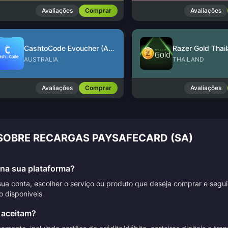
Avaliações
Comprar
Avaliações
CashtoCode Evoucher (AUD)
Razer Gold Thai
AUSTRALIA
THAILAND
Avaliações
Comprar
Avaliações
 SOBRE RECARGAS PAYSAFECARD (SA)
na sua plataforma?
sua conta, escolher o serviço ou produto que deseja comprar e segu
 disponíveis
 aceitam?