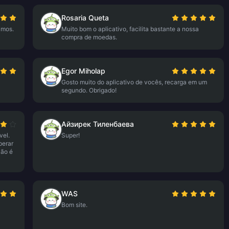
Rosaria Queta
imos.
Muito bom o aplicativo, facilita bastante a nossa
compra de moedas.
Egor Miholap
Gosto muito do aplicativo de vocês, recarga em um
segundo. Obrigado!
Айзирек Тиленбаева
vel.
Super!
perar
Não é
WAS
Bom site.