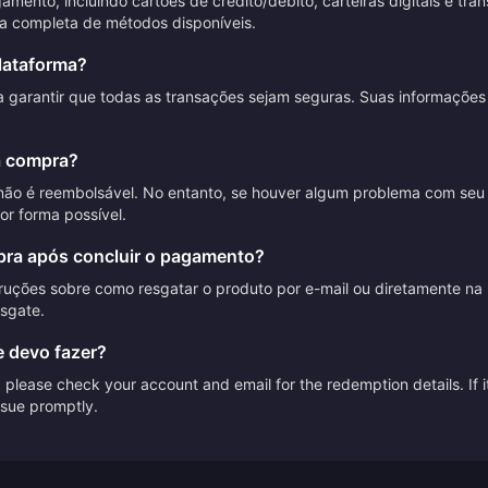
nto, incluindo cartões de crédito/débito, carteiras digitais e tran
ta completa de métodos disponíveis.
lataforma?
ra garantir que todas as transações sejam seguras. Suas informaçõ
a compra?
não é reembolsável. No entanto, se houver algum problema com seu
or forma possível.
ra após concluir o pagamento?
ruções sobre como resgatar o produto por e-mail ou diretamente na p
esgate.
e devo fazer?
please check your account and email for the redemption details. If it
issue promptly.