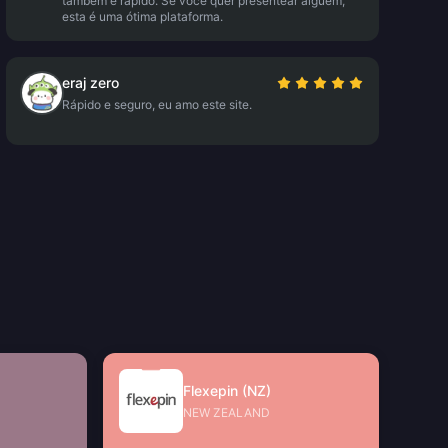
também é rápido. Se você quer presentear alguém,
esta é uma ótima plataforma.
eraj zero
Rápido e seguro, eu amo este site.
Flexepin (NZ)
NEW ZEALAND