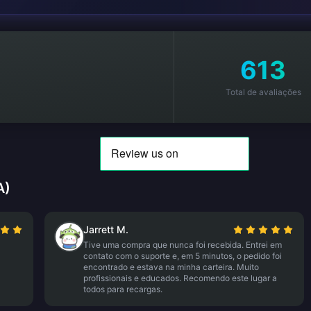
613
Total de avaliações
A)
Jarrett M.
Tive uma compra que nunca foi recebida. Entrei em
contato com o suporte e, em 5 minutos, o pedido foi
encontrado e estava na minha carteira. Muito
profissionais e educados. Recomendo este lugar a
todos para recargas.