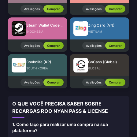
Avaliações
Comprar
Avaliações
Comprar
Steam Wallet Code (IDR)
Zing Card (VN)
INDONESIA
VIETNAM
Avaliações
Comprar
Avaliações
Comprar
Booknlife (KR)
GoCash (Global)
SOUTH KOREA
GLOBAL
Avaliações
Comprar
Avaliações
Comprar
O QUE VOCÊ PRECISA SABER SOBRE
RECARGAS ROO NYAN PASS & LICENSE
1.
Como faço para realizar uma compra na sua
plataforma?