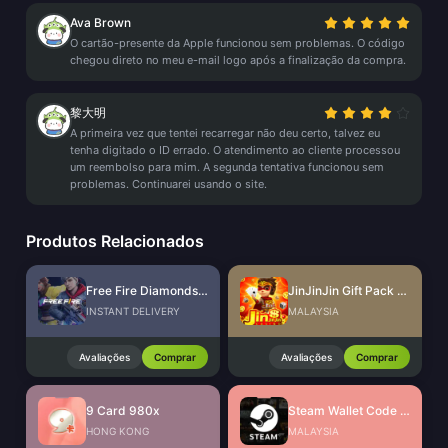
Ava Brown
O cartão-presente da Apple funcionou sem problemas. O código
chegou direto no meu e-mail logo após a finalização da compra.
黎大明
A primeira vez que tentei recarregar não deu certo, talvez eu
tenha digitado o ID errado. O atendimento ao cliente processou
um reembolso para mim. A segunda tentativa funcionou sem
problemas. Continuarei usando o site.
Produtos Relacionados
Free Fire Diamonds EU + TR
JinJinJin Gift Pack Redeem Code
INSTANT DELIVERY
MALAYSIA
Avaliações
Comprar
Avaliações
Comprar
9 Card 980x
Steam Wallet Code (MYR)
HONG KONG
MALAYSIA