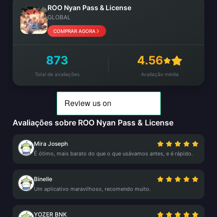
ROO Nyan Pass & License
GLOBAL
COMPRAR AGORA
873
4.56
Total de avaliações
Avaliação média
Avaliações sobre ROO Nyan Pass & License
Mira Joseph
É ótimo, mais barato do que o que usávamos antes, e é rápido.
Binelle
Um aplicativo maravilhoso, recomendo muito.
YOZER BNK