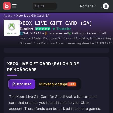
Caută
Română
/
Acasă
/
Xbox Live Gift Card (SA)
XBOX LIVE GIFT CARD (SA)
Excellent
Trustpilot
SAUDI ARABIA
Livrare instant
Plată sigură și securizată
Important Note : Xbox Live Gift Cards (SA) sold by bittopup is Reg
Only VALID for Xbox Live Account users registered in SAUDI ARAB
XBOX LIVE GIFT CARD (SA) GHID DE
REÎNCĂRCARE
Descriere
Invită și câștigă
HOT
The Xbox Live Gift Card for Saudi Arabia is a prepaid
card that enables you to add funds to your Xbox
account. These funds can be utilized to acquire games,