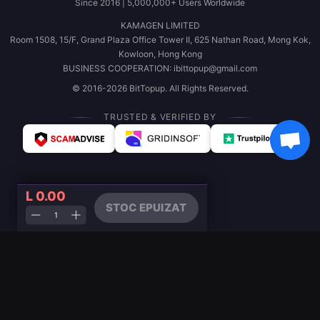
Since 2016 | 5,000,000+ Users Worldwide
KAMAGEN LIMITED
Room 1508, 15/F, Grand Plaza Office Tower II, 625 Nathan Road, Mong Kok,
Kowloon, Hong Kong
BUSINESS COOPERATION: ibittopup@gmail.com
© 2016-2026 BitTopup. All Rights Reserved.
TRUSTED & VERIFIED BY
L 0.00
STOC EPUIZAT