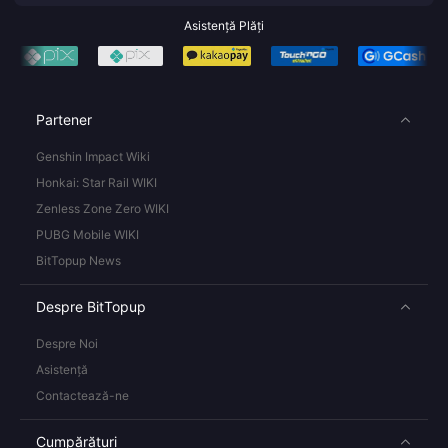
Asistență Plăți
Partener
Genshin Impact Wiki
Honkai: Star Rail WIKI
Zenless Zone Zero WIKI
PUBG Mobile WIKI
BitTopup News
Despre BitTopup
Despre Noi
Asistență
Contactează-ne
Cumpărături