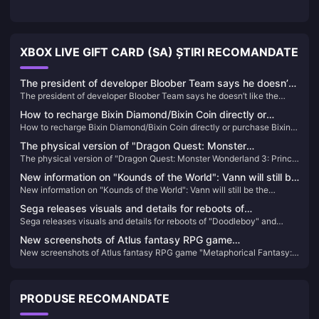
XBOX LIVE GIFT CARD (SA) ȘTIRI RECOMANDATE
The president of developer Bloober Team says he doesn’t
The president of developer Bloober Team says he doesn’t like the
like the trailer for Silent Hill 2 Remake
trailer for Silent Hill 2 Remake
How to recharge Bixin Diamond/Bixin Coin directly or
How to recharge Bixin Diamond/Bixin Coin directly or purchase Bixin
purchase Bixin Diamond/Bixin Coin direct deposit
Diamond/Bixin Coin direct deposit
The physical version of "Dragon Quest: Monster
The physical version of "Dragon Quest: Monster Wonderland 3: Prince
Wonderland 3: Prince of the Demons" is out of stock, and
of the Demons" is out of stock, and players urge Square Enix to
players urge Square Enix to restock it quickly
New information on "Kounds of the World": Vann will still be
restock it quickly
New information on "Kounds of the World": Vann will still be the
the protagonist, and the game's screen expression will be
protagonist, and the game's screen expression will be enhanced
enhanced
Sega releases visuals and details for reboots of
Sega releases visuals and details for reboots of "Doodleboy" and
"Doodleboy" and "Crazy Taxi"
"Crazy Taxi"
New screenshots of Atlus fantasy RPG game
New screenshots of Atlus fantasy RPG game "Metaphorical Fantasy:
"Metaphorical Fantasy: ReFantazio"
ReFantazio"
PRODUSE RECOMANDATE