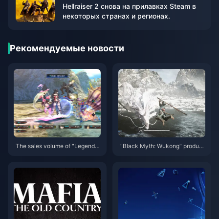
Hellraiser 2 снова на прилавках Steam в
некоторых странах и регионах.
Рекомендуемые новости
The sales volume of "Legend o
"Black Myth: Wukong" produc
f Madness" exceeded 2.5 millio
er Feng Ji issued a message re
n, and the release schedule of
sponding to matters related to t
previous works has been anno
he TGA awards
unced