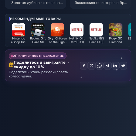
"Золотая дубина - это не ват
Эксклюзивное интервью Эрб
ная палочка. Нужно ли быть
иана с командой разработчи
осторожными, вставляя ее в
ков сверхъестественной игр
уши?" - прокомментировала I
ы на выживание в открытом
РЕКОМЕНДУЕМЫЕ ТОВАРЫ
GN France классическую сце
мире «Семь дней в мире»
ну "Черного мифа: Вуконг", в
ызвавшую недовольство игр
оков?
Nintendo
Roblox Gift
Sky: Children
Netflix Gift
Netflix Gift
Piggy GO
ESET 
eShop Gift
Card SG
of the Light
Card (CH)
Card (AE)
Diamond
Card (HK)
Candles
ОГРАНИЧЕННОЕ ПРЕДЛОЖЕНИЕ
Поделитесь и выиграйте
скидку до 10%
Поделитесь, чтобы разблокировать
колесо удачи.