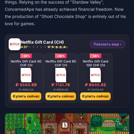
things. Relying on the success of "Stardew Valley",
ConcernedApe has already achieved financial freedom. Now
the production of "Ghost Chocolate Shop" is entirely out of his
love for games.
Netflix Gift Card (CH)
Показать еще ›
4.97
978 продано
-28%
-28%
-28%
Netflix Gift Card 40
Netflix Gift Card 80
Netflix Gift Card
CHF CH
CHF CH
100 CHF CH
₽ 3560.89
₽ 7121.78
₽ 8945.82
₽ 4980.04
₽ 9959.93
₽ 12510.63
Купить сейчас
Купить сейчас
Купить сейчас