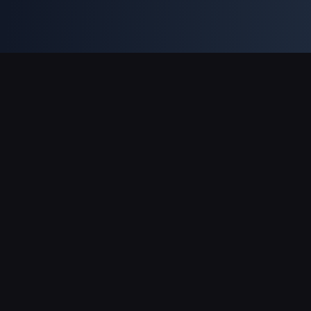
Поддержка платежей
Партнерам
Genshin Impact Wiki
Honkai: Star Rail WIKI
Zenless Zone Zero WIKI
PUBG Mobile WIKI
BitTopup News
О BitTopup