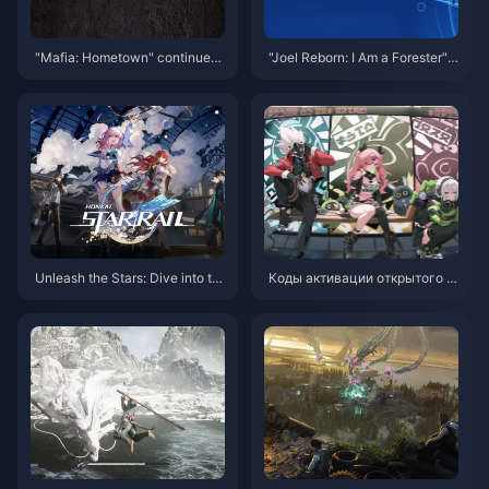
"Mafia: Hometown" continues t
"Joel Reborn: I Am a Forester"
he linear narrative style, and th
PS Store suddenly appears "Th
e experience is closer to "Mafi
e Last of Us" copycat game
a 1&2"
Unleash the Stars: Dive into th
Коды активации открытого б
e Spectacular World of Honkai:
ета-тестирования Zenless Zo
Star Rail!
ne Zero и последние новости