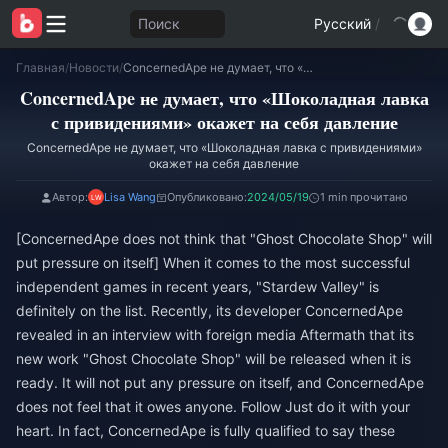
Поиск
Русский
/
Главная
/
Новости
/
ConcernedApe не думает, что «Шоколадная лавка с привидениями» окажет на себя давление
ConcernedApe не думает, что «Шоколадная лавка
с привидениями» окажет на себя давление
ConcernedApe не думает, что «Шоколадная лавка с привидениями»
окажет на себя давление
Автор:
Lisa Wang
Опубликовано:
2024/05/19
1 min прочитано
[ConcernedApe does not think that "Ghost Chocolate Shop" will
put pressure on itself] When it comes to the most successful
independent games in recent years, "Stardew Valley" is
definitely on the list. Recently, its developer ConcernedApe
revealed in an interview with foreign media Aftermath that its
new work "Ghost Chocolate Shop" will be released when it is
ready. It will not put any pressure on itself, and ConcernedApe
does not feel that it owes anyone. Follow Just do it with your
heart. In fact, ConcernedApe is fully qualified to say these