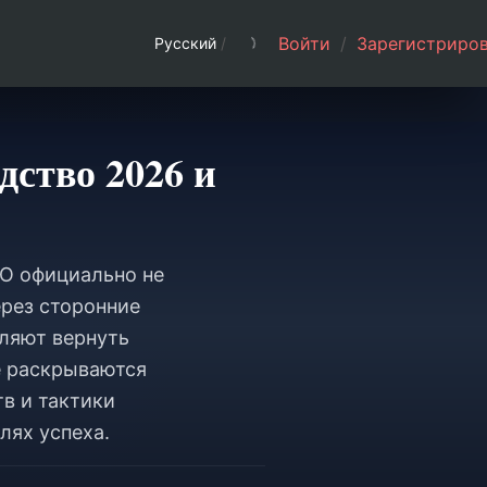
Войти
/
Зарегистриров
Русский
/
дство 2026 и
MO официально не
ерез сторонние
оляют вернуть
е раскрываются
в и тактики
лях успеха.