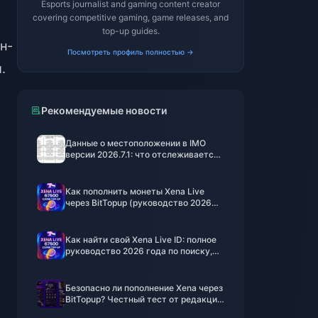
Esports journalist and gaming content creator
covering competitive gaming, game releases, and
top-up guides.
н-
Посмотреть профиль полностью →
.
Рекомендуемые новости
Данные о местоположении в IMO
версии 2026.7.1: что отслеживается
и как это остановить
Как пополнить монеты Xena Live
через BitTopup (руководство 2026
года): быстро, безопасно и выгоднее
Как найти свой Xena Live ID: полное
руководство 2026 года по поиску,
копированию и использованию
Безопасно ли пополнение Xena через
BitTopup? Честный тест от редакции
2026 года