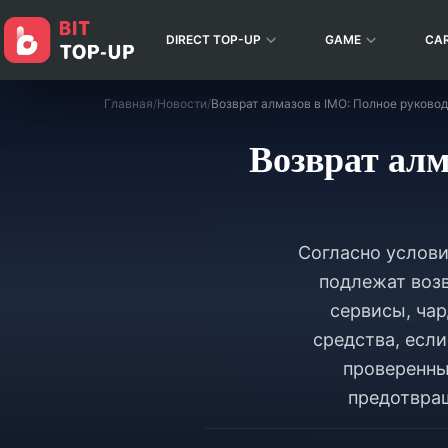
DIRECT TOP-UP
GAME
CA
Главная
/
Новости
/
Возврат алм
Согласно услови
подлежат возв
сервисы, чар
средства, есл
проверенны
предотвращ