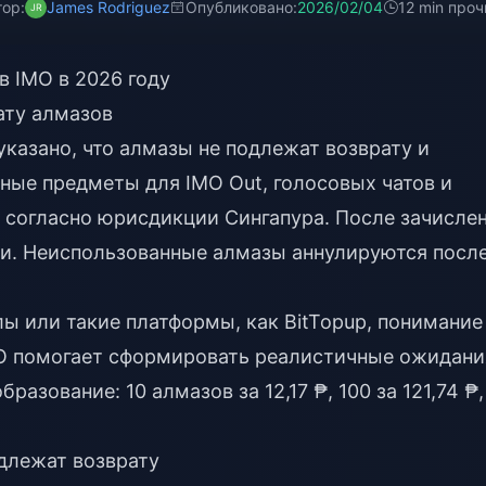
тор:
James Rodriguez
Опубликовано:
2026/02/04
12 min проч
 IMO в 2026 году
ату алмазов
указано, что алмазы не подлежат возврату и
ные предметы для IMO Out, голосовых чатов и
 согласно юрисдикции Сингапура. После зачисле
и. Неиспользованные алмазы аннулируются после
ы или такие платформы, как BitTopup, понимание
O
помогает сформировать реалистичные ожидани
разование: 10 алмазов за 12,17 ₱, 100 за 121,74 ₱,
длежат возврату