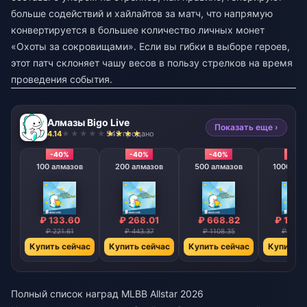
больше содействий и хайлайтов за матч, что напрямую
конвертируется в большее количество личных монет
«Охоты за сокровищами». Если вы гибки в выборе героев,
этот патч склоняет чашу весов в пользу стрелков на время
проведения события.
Алмазы Bigo Live
Показать еще ›
4.14
549 продано
-40%
-40%
-40%
-40
100 алмазов
200 алмазов
500 алмазов
1000 алм
₽ 133.60
₽ 268.01
₽ 668.82
₽ 1338
₽ 221.61
₽ 443.37
₽ 1108.35
₽ 2216
Купить сейчас
Купить сейчас
Купить сейчас
Купить с
Полный список наград MLBB Allstar 2026