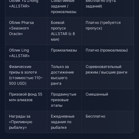
Облик Yu Zhong
Событийные
Бесплатно (путь
«ALLSTAR»
задания /
заданий)
промоалмазы
Облик Pharsa
Боевой
Платно (требуется
«Seasworn
пропуск
пропуск)
Oracle»
ALLSTAR (с 8
мая)
Облик Ling
Промоалмазы
Платно (промоалмазы)
«ALLSTAR»
Физические
Только за
Соревновательный
призы в золоте
достижение
режим / высшие ранги
(стоимостью 110–
высшего
500 USD)
ранга
Призовой фонд 55
Продвинутые
Смешанный
млн алмазов
призовые
этапы
Награды за
Ежедневные
Бесплатно
«Приливную
задания по
рыбалку»
рыбалке