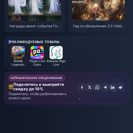
Награды ивент-события Горн
Гид по обновлению 2.0 Hidde
ая осень в Where Winds Meet
n Mountain в Where Winds Me
(июль 2026 г.): полный списо
et | Июль 2026
к, валюта и приоритеты
РЕКОМЕНДУЕМЫЕ ТОВАРЫ
Mobile
Poppo Live
Алмазы Bigo
Legends:
Coins
Live
Bang Bang
ОГРАНИЧЕННОЕ ПРЕДЛОЖЕНИЕ
Поделитесь и выиграйте
скидку до 10%
Поделитесь, чтобы разблокировать
колесо удачи.