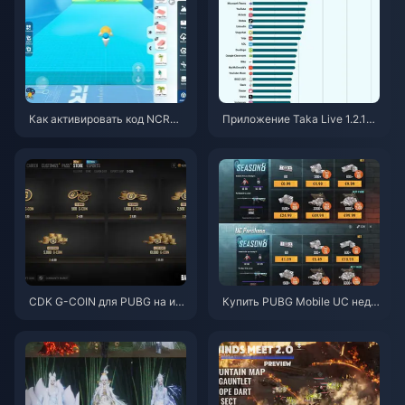
Как активировать код NCRCK
Приложение Taka Live 1.2.11
YT8EF для получения беспла
быстро разряжает батарею п
тных монет Эгги (авг. 2026)
осле обновления в июле 202
6 года? Причины и способы р
ешения
CDK G-COIN для PUBG на ию
Купить PUBG Mobile UC недо
нь 2026 года: стоит ли двойн
рого для коллаборации с «На
ая акция за $91.43 своих ден
руто Шиппуден» (июль 2026):
ег?
стоимость, лучшие наборы и
безопасное пополнение