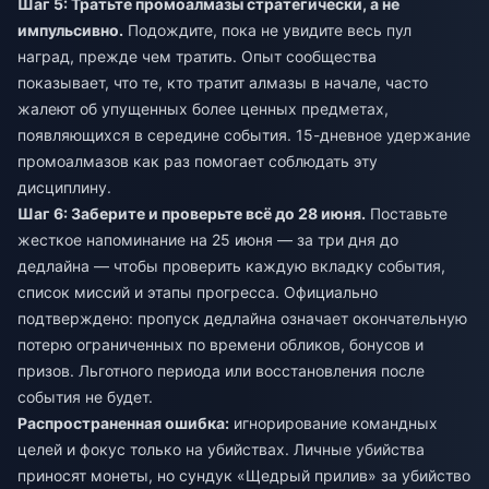
Шаг 5: Тратьте промоалмазы стратегически, а не
импульсивно.
Подождите, пока не увидите весь пул
наград, прежде чем тратить. Опыт сообщества
показывает, что те, кто тратит алмазы в начале, часто
жалеют об упущенных более ценных предметах,
появляющихся в середине события. 15-дневное удержание
промоалмазов как раз помогает соблюдать эту
дисциплину.
Шаг 6: Заберите и проверьте всё до 28 июня.
Поставьте
жесткое напоминание на 25 июня — за три дня до
дедлайна — чтобы проверить каждую вкладку события,
список миссий и этапы прогресса. Официально
подтверждено: пропуск дедлайна означает окончательную
потерю ограниченных по времени обликов, бонусов и
призов. Льготного периода или восстановления после
события не будет.
Распространенная ошибка:
игнорирование командных
целей и фокус только на убийствах. Личные убийства
приносят монеты, но сундук «Щедрый прилив» за убийство