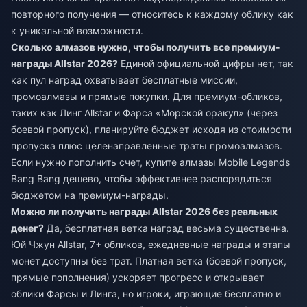
повторного получения — относитесь к каждому облику как
к уникальной возможности.
Сколько алмазов нужно, чтобы получить все премиум-
награды Allstar 2026?
Единой официальной цифры нет, так
как пул наград охватывает бесплатные миссии,
промоалмазы и прямые покупки. Для премиум-обликов,
таких как Линг Allstar и Фарса «Морской оракул» (через
боевой пропуск), планируйте бюджет исходя из стоимости
пропуска плюс целенаправленные траты промоалмазов.
Если нужно пополнить счет,
купите алмазы Mobile Legends
Bang Bang дешево
, чтобы эффективнее распорядиться
бюджетом на премиум-награды.
Можно ли получить награды Allstar 2026 без реальных
денег?
Да, бесплатная ветка наград весьма существенна.
Юй Чжун Allstar, 7+ обликов, ежедневные награды и этапы
монет доступны без трат. Платная ветка (боевой пропуск,
прямые пополнения) ускоряет прогресс и открывает
облики Фарсы и Линга, но игроки, играющие бесплатно и