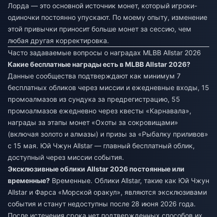
Лорда — это основной источник монет, который игроки-
одиночки постоянно упускают. По моему опыту, изменение
этой привычки приносит больше монет за сессию, чем
любая другая корректировка.
Часто задаваемые вопросы о наградах MLBB Allstar 2026
Какие бесплатные награды есть в MLBB Allstar 2026?
Данные сообщества подтверждают как минимум 7
бесплатных обликов через миссии и ежедневные входы, 15
промоалмазов из сундука за предрегистрацию, 55
промоалмазов ежедневно через квесты «Карнавала»,
награды за этапы монет «Охоты за сокровищами»
(включая золото и алмазы) и призы за «Рыбалку приливов»
с 15 мая. Юй Чжун Allstar — главный бесплатный облик,
доступный через миссии события.
Эксклюзивные облики Allstar 2026 постоянные или
временные?
Временные. Облики Allstar, такие как Юй Чжун
Allstar и Фарса «Морской оракул», являются эксклюзивами
события и станут недоступны после 28 июня 2026 года.
После истечения срока нет подтвержденных способов их