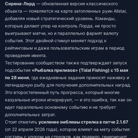
Сирена-Лорд
— обновленная версия классического
объекта — появляется на карте затопленных руин Allstar,
добавляя новый стратегический уровень. Команды,
которые делают упор на контроль Лорда, не просто
выигрывают матчи, но и параллельно фармят валюту
события. Этот двойной стимул меняет подход к
рейтинговым и даже пользовательским играм в период
проведения ивента.
Тестирование сообществом также подтверждает запуск
подсобытия
«Рыбалка приливов» (Tidal Fishing) с 15 мая
по 28 июня
, где ежедневные задания приносят наживку и
легендарную рыбу для получения дополнительных наград.
Это второстепенный путь прогресса, который многие
казуальные игроки игнорируют, — и это ошибка, так как он
идет параллельно основному событию и не требует
дополнительных затрат.
Стоит отметить
усиление эмблемы стрелка в патче 2.1.67
(от 22 апреля 2026 года), которое влияет на мету события:
составы с упором на стрелков, как правило, генерируют