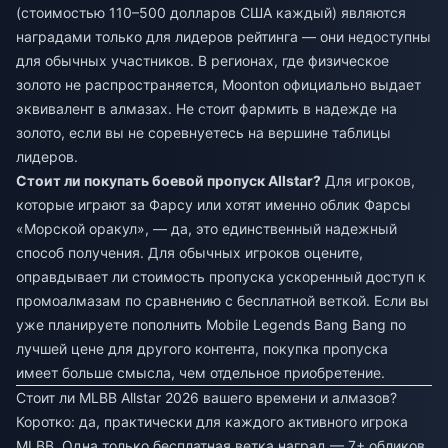
(стоимостью 110–500 долларов США каждый) являются
наградами только для лидеров рейтинга — они недоступны
для обычных участников. В регионах, где физическое
золото не распространяется, Moonton официально выдает
эквивалент в алмазах. Не стоит фармить в надежде на
золото, если вы не соревнуетесь на вершине таблицы
лидеров.
Стоит ли покупать боевой пропуск Allstar?
Для игроков,
которые играют за Фарсу или хотят именно облик Фарсы
«Морской оракул», — да, это единственный надежный
способ получения. Для обычных игроков оцените,
оправдывает ли стоимость пропуска ускоренный доступ к
промоалмазам по сравнению с бесплатной веткой. Если вы
уже планируете
пополнить Mobile Legends Bang Bang по
лучшей цене
для другого контента, покупка пропуска
имеет больше смысла, чем отдельное приобретение.
Стоит ли MLBB Allstar 2026 вашего времени и алмазов?
Коротко: да, практически для каждого активного игрока
MLBB. Одна только бесплатная ветка наград — 7+ обликов,