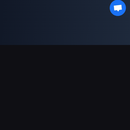
Поддержка платежей
Партнерам
Genshin Impact Wiki
Honkai: Star Rail WIKI
Zenless Zone Zero WIKI
PUBG Mobile WIKI