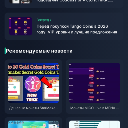
2026: все гемы, крутки и билеты выбора
Вперед
Перед покупкой Tango Coins в 2026
году: VIP-уровни и лучшие предложения
Рекомендуемые новости
Дешевые монеты StarMaker
Монеты MICO Live в MENA по
для прослушиваний Superno
сле версии v5.2: самые выго
vaX 2026 (скидка 12-23%)
дные предложения 2026