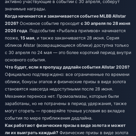
активно участвующие в событии с 30 апреля, соберут
значимые награды.
Когда начинается и заканчивается событие MLBB Allstar
2026?
Основное событие проходит
с 30 апреля по 28 июня
2026 года
. Подсобытие «Рыбалка приливов» начинается
позже,
15 мая
, и также заканчивается 28 июня. Серия
обликов Allstar (возвращающиеся облики) доступна только
с 30 апреля по 24 мая — это более короткий период внутри
основного события.
Что будет, если я пропущу дедлайн события Allstar 2026?
Официально подтверждено: все ограниченные по времени
облики, бонусы этапов и физические призы в виде золота
становятся навсегда недоступными после 28 июня.
Механики переноса нет. Промоалмазы, которые были
заработаны, но не потрачены в период удержания, также
могут сгореть — проверяйте точные условия во вкладке
события по мере приближения дедлайна.
Как работают физические призы в виде золота и может
ли их выиграть каждый?
Физические призы в виде золота