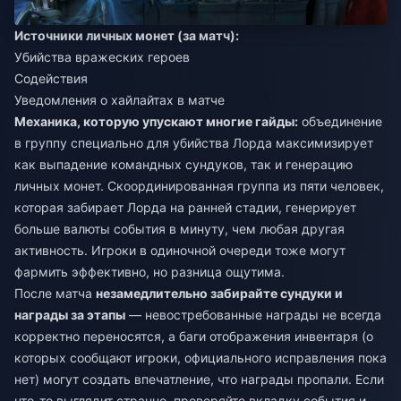
Источники личных монет (за матч):
Убийства вражеских героев
Содействия
Уведомления о хайлайтах в матче
Механика, которую упускают многие гайды:
объединение
в группу специально для убийства Лорда максимизирует
как выпадение командных сундуков, так и генерацию
личных монет. Скоординированная группа из пяти человек,
которая забирает Лорда на ранней стадии, генерирует
больше валюты события в минуту, чем любая другая
активность. Игроки в одиночной очереди тоже могут
фармить эффективно, но разница ощутима.
После матча
незамедлительно забирайте сундуки и
награды за этапы
— невостребованные награды не всегда
корректно переносятся, а баги отображения инвентаря (о
которых сообщают игроки, официального исправления пока
нет) могут создать впечатление, что награды пропали. Если
что-то выглядит странно, проверяйте вкладку события и