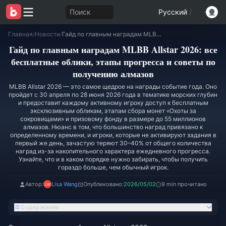
Поиск
Русский
/
Главная
/
Новости
/
Гайд по главным наградам MLBB Allstar 2026: все бесплатные облики, этапы прогресса и советы по получению алмазов
Гайд по главным наградам MLBB Allstar 2026: все
бесплатные облики, этапы прогресса и советы по
получению алмазов
MLBB Allstar 2026 — это самое щедрое на награды событие года. Оно
пройдет с 30 апреля по 28 июня 2026 года в тематике морских глубин
и предоставит каждому активному игроку доступ к бесплатным
эксклюзивным обликам, этапам сбора монет «Охоты за
сокровищами» и призовому фонду в размере до 55 миллионов
алмазов. Нюанс в том, что большинство наград привязано к
определенному времени, и игроки, которые не активируют задания в
первый же день, зачастую теряют 30–40% от общего количества
наград из-за накопительного характера ежедневного прогресса.
Узнайте, что и в каком порядке нужно забирать, чтобы получить
гораздо больше, чем обычный игрок.
Автор:
Lisa Wang
Опубликовано:
2026/05/02
9 min прочитано
Содержание