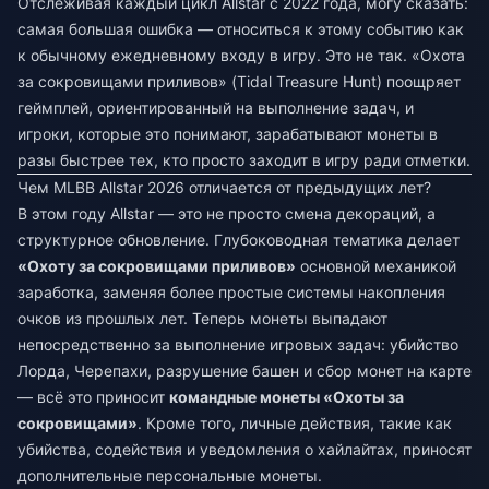
Отслеживая каждый цикл Allstar с 2022 года, могу сказать:
самая большая ошибка — относиться к этому событию как
к обычному ежедневному входу в игру. Это не так. «Охота
за сокровищами приливов» (Tidal Treasure Hunt) поощряет
геймплей, ориентированный на выполнение задач, и
игроки, которые это понимают, зарабатывают монеты в
разы быстрее тех, кто просто заходит в игру ради отметки.
Чем MLBB Allstar 2026 отличается от предыдущих лет?
В этом году Allstar — это не просто смена декораций, а
структурное обновление. Глубоководная тематика делает
«Охоту за сокровищами приливов»
основной механикой
заработка, заменяя более простые системы накопления
очков из прошлых лет. Теперь монеты выпадают
непосредственно за выполнение игровых задач: убийство
Лорда, Черепахи, разрушение башен и сбор монет на карте
— всё это приносит
командные монеты «Охоты за
сокровищами»
. Кроме того, личные действия, такие как
убийства, содействия и уведомления о хайлайтах, приносят
дополнительные персональные монеты.