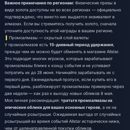
Важное примечание по регионам:
Физические призы в
виде золота доступны не во всех регионах — официально
подтверждено, что вместо них выдается эквивалент в
алмазах. Если вы стремитесь получить золото, сначала
уточните доступность этой награды в вашем регионе.
Промоалмазы — скрытый слой валюты
У промоалмазов есть
15-дневный период удержания
,
прежде чем их можно будет обменять в магазине Allstar.
Это подводит многих игроков, которые зарабатывают
промоалмазы ближе к концу события и не успевают
потратить их до 28 июня. Начинайте зарабатывать их с
первого дня. Еженедельный пропуск, если купить его в
первый день, разблокирует промоалмазы примерно через
две недели — как раз к выходу новых обликов 8 мая.
Моя личная рекомендация:
тратьте промоалмазы на
эпические облики для ваших основных героев
, а не на
случайные розыгрыши. Ожидаемая выгода от случайных
розыгрышей во время событий Allstar исторически ниже,
чем от целенаправленной покупки обликов.