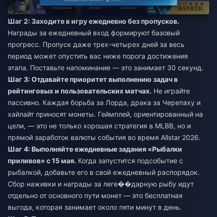
Шаг 2: Заходите в игру ежедневно без пропусков.
Награды за ежедневный вход формируют базовый
прогресс. Пропуск даже трех-четырех дней за весь
период может опустить вас ниже порога достижения
этапа. Поставьте напоминание — это занимает 30 секунд.
Шаг 3: Отдавайте приоритет выполнению задач в
рейтинговых и пользовательских матчах.
Не играйте
пассивно. Каждая борьба за Лорда, драка за Черепаху и
хайлайт приносят монеты. Геймплей, ориентированный на
цели, — это не только хорошая стратегия в MLBB, но и
прямой заработок валюты события во время Allstar 2026.
Шаг 4: Выполняйте ежедневные задания «Рыбалки
приливов» с 15 мая.
Когда запустится подсобытие с
рыбалкой, добавьте его в свой ежедневный распорядок.
Сбор наживки и награды за леге��дарную рыбу идут
отдельно от основного пути монет — это бесплатная
выгода, которая занимает около пяти минут в день.