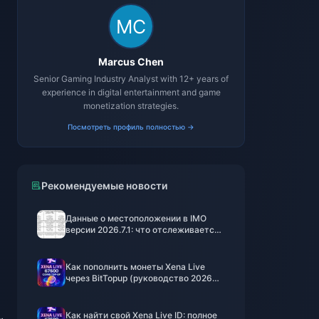
Marcus Chen
Senior Gaming Industry Analyst with 12+ years of
experience in digital entertainment and game
monetization strategies.
Посмотреть профиль полностью →
Рекомендуемые новости
Данные о местоположении в IMO
версии 2026.7.1: что отслеживается
и как это остановить
Как пополнить монеты Xena Live
через BitTopup (руководство 2026
года): быстро, безопасно и выгоднее
Как найти свой Xena Live ID: полное