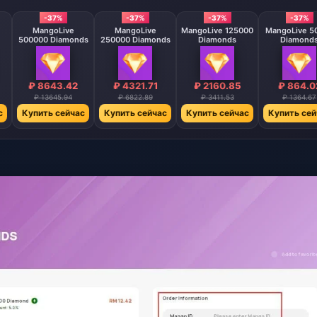
-37%
-37%
-37%
-37%
MangoLive
MangoLive
MangoLive 125000
MangoLive 5
500000 Diamonds
250000 Diamonds
Diamonds
Diamond
₽ 8643.42
₽ 4321.71
₽ 2160.85
₽ 864.0
₽ 13645.94
₽ 6822.89
₽ 3411.53
₽ 1364.67
с
Купить сейчас
Купить сейчас
Купить сейчас
Купить сей