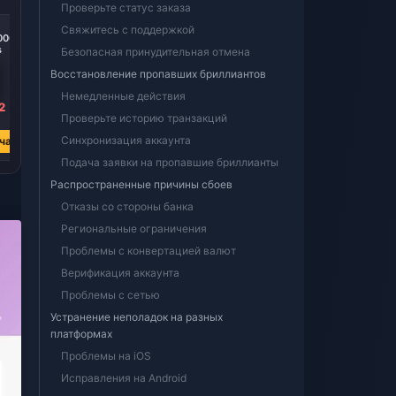
Проверьте статус заказа
-37%
-37%
Свяжитесь с поддержкой
0000
MangoLive 25000
MangoLive 20000
s
Diamonds
Diamonds
Безопасная принудительная отмена
Восстановление пропавших бриллиантов
Немедленные действия
2
₽ 432.01
₽ 345.61
Проверьте историю транзакций
₽ 682.34
₽ 545.77
Синхронизация аккаунта
час
Купить сейчас
Купить сейчас
Подача заявки на пропавшие бриллианты
Распространенные причины сбоев
Отказы со стороны банка
Региональные ограничения
Проблемы с конвертацией валют
Верификация аккаунта
Проблемы с сетью
Устранение неполадок на разных
платформах
Проблемы на iOS
Исправления на Android