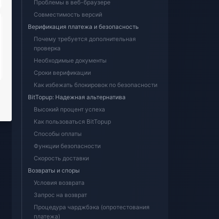
Проблемы в веб-браузере
Совместимость версий
Верификация платежа и безопасность
Почему требуется дополнительная
проверка
Необходимые документы
Сроки верификации
Как избежать блокировок по безопасности
BitTopup: Надежная альтернатива
Высокий процент успеха
Как пользоваться BitTopup
Способы оплаты
Функции безопасности
Скорость доставки
Возвраты и споры
Условия возврата
Запрос на возврат
Процедура чарджбэка (опротестования
платежа)