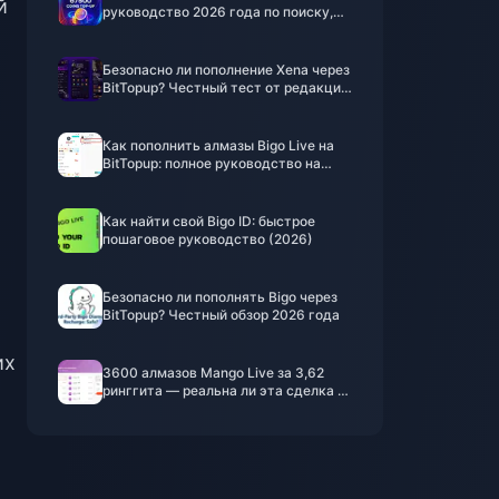
й
руководство 2026 года по поиску,
копированию и использованию
Безопасно ли пополнение Xena через
BitTopup? Честный тест от редакции
2026 года
Как пополнить алмазы Bigo Live на
BitTopup: полное руководство на
2026 год
Как найти свой Bigo ID: быстрое
пошаговое руководство (2026)
Безопасно ли пополнять Bigo через
BitTopup? Честный обзор 2026 года
их
3600 алмазов Mango Live за 3,62
ринггита — реальна ли эта сделка в
июне 2026 года?