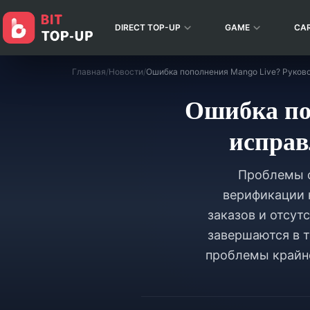
DIRECT TOP-UP
GAME
CA
Главная
/
Новости
/
Ошибка по
исправ
Проблемы с
верификации 
заказов и отсут
завершаются в т
проблемы крайн