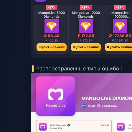
-37%
-37%
-37%
MangoLive 5000
MangoLive 10000
MangoLive
Diamonds
Diamonds
1000000
Diamonds
₽ 86.40
₽ 172.80
₽ 17286.83
₽ 136.40
₽ 272.97
₽ 27291.80
Купить сейчас
Купить сейчас
Купить сейча
Распространенные типы ошибок