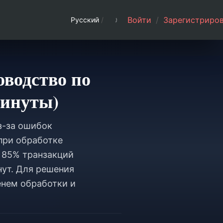
Войти
/
Зарегистриров
Русский
/
водство по
минуты)
з-за ошибок
при обработке
. 85% транзакций
нут. Для решения
нем обработки и