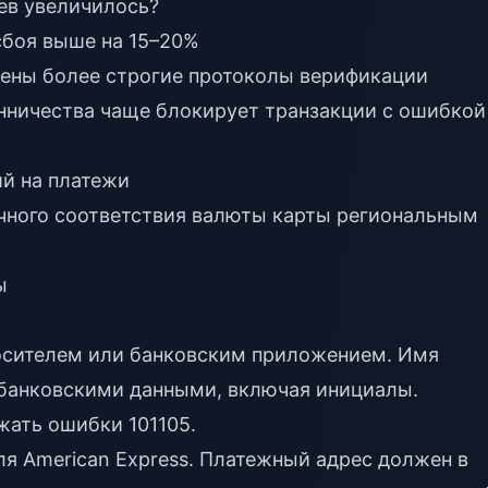
ев увеличилось?
 сбоя выше на 15–20%
ведены более строгие протоколы верификации
нничества чаще блокирует транзакции с ошибкой
й на платежи
очного соответствия валюты карты региональным
ы
осителем или банковским приложением. Имя
 банковскими данными, включая инициалы.
жать ошибки 101105.
для American Express. Платежный адрес должен в