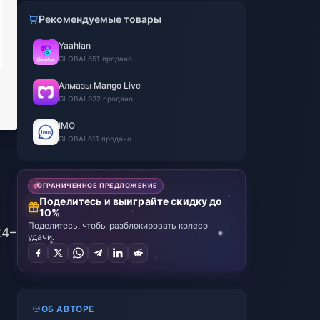
Рекомендуемые товары
Yaahlan
GLOBAL
651 продано
Алмазы Mango Live
GLOBAL
932 продано
IMO
GLOBAL
611 продано
ОГРАНИЧЕННОЕ ПРЕДЛОЖЕНИЕ
Поделитесь и выиграйте скидку до
10%
Поделитесь, чтобы разблокировать колесо
24–
удачи.
ОБ АВТОРЕ