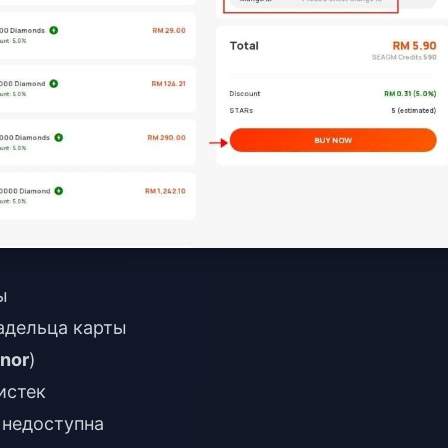
ы
адельца карты
onor
)
истек
 недоступна