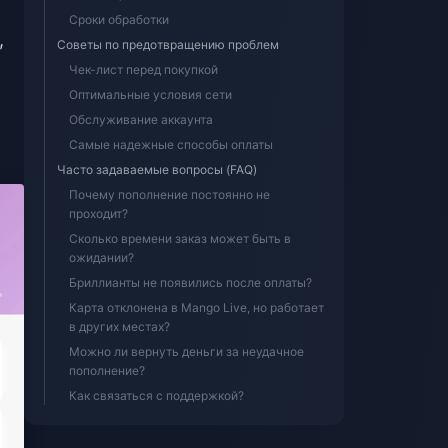
Сроки обработки
,
Советы по предотвращению проблем
Чек-лист перед покупкой
Оптимальные условия сети
Обслуживание аккаунта
Самые надежные способы оплаты
Часто задаваемые вопросы (FAQ)
Почему пополнение постоянно не
проходит?
Сколько времени заказ может быть в
ожидании?
Бриллианты не появились после оплаты?
Карта отклонена в Mango Live, но работает
в других местах?
Можно ли вернуть деньги за неудачное
пополнение?
Как связаться с поддержкой?