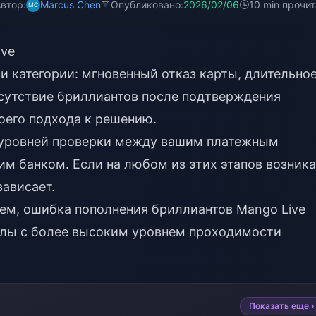
втор:
Marcus Chen
Опубликовано:
2026/02/06
10 min прочи
ive
и категории: мгновенный отказ карты, длительно
тсутствие бриллиантов после подтверждения
оего подхода к решению.
 уровней проверки между вашим платежным
м банком. Если на любом из этих этапов возник
зависает.
лем,
ошибка пополнения бриллиантов Mango Live
алы с более высоким уровнем проходимости
Показать еще ›