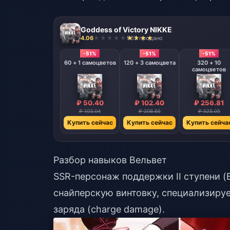
Goddess of Victory NIKKE
4.06
965 продано
-51%
-51%
-51%
60 + 1 самоцветов
120 + 3 самоцвета
320 + 10
самоцветов
₽ 50.40
₽ 102.40
₽ 256.81
₽ 103.04
₽ 208.65
₽ 525.05
Купить сейчас
Купить сейчас
Купить сейча
Разбор навыков Вельвет
SSR-персонаж поддержки II ступени (Bu
снайперскую винтовку, специализируе
заряда (charge damage).