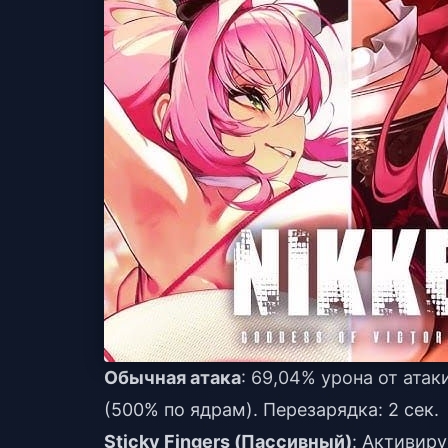
Обычная атака
: 69,04% урона от атак
(500% по ядрам). Перезарядка: 2 сек.
Sticky Fingers (Пассивный)
: Активиру