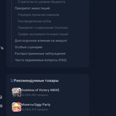
Стратегии по уровню бюджета
Приоритет инвестиций
Порядок прокачки навыков
Распределение кубов
Приоритет снаряжения Overload
График окупаемости инвестиций
Долгосрочное влияние на аккаунт
ть
Особые сценарии
Распространенные заблуждения
Часто задаваемые вопросы (FAQ)
Рекомендуемые товары
Goddess of Victory NIKKE
GLOBAL
965 продано
й
Монеты Eggy Party
ив
GLOBAL
815 продано