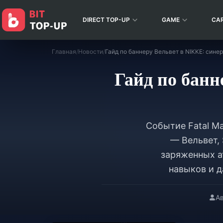
DIRECT TOP-UP
GAME
CA
Главная
/
Новости
/
Гайд по банн
Событие Fatal Ma
— Вельвет, 
заряженных а
навыков и 
Ав