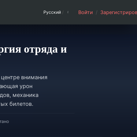
Войти
/
Зарегистриров
Русский
/
ргия отряда и
В центре внимания
ивающая урон
дов, механика
ых билетов.
тано