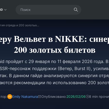
RD
Гайд по баннеру Вельвет в NIKKE: синергия отряда и 200 золотых билетов
еру Вельвет в NIKKE: сине
200 золотых билетов
id пройдет с 29 января по 11 февраля 2026 года. 
SSR-персонаж поддержки (Ветер, Burst II), усил
так. В данном гайде анализируются синергия отря
даются рекомендации по использованию 200 золот
тор:
Emily Nakamura
Опубликовано:
2026/02/06
8 min прочи