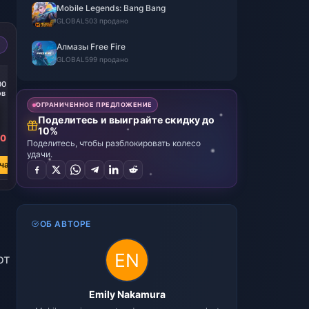
Mobile Legends: Bang Bang
GLOBAL
503 продано
Алмазы Free Fire
GLOBAL
599 продано
00
ов
ОГРАНИЧЕННОЕ ПРЕДЛОЖЕНИЕ
Поделитесь и выиграйте скидку до
10%
90
Поделитесь, чтобы разблокировать колесо
удачи.
час
ОБ АВТОРЕ
от
Emily Nakamura