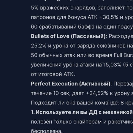
5% вражеских снарядов, заполняет по
патронов для бонуса АТК +30,5% и уро
60 срабатываний баффа на один подс
Bullets of Love (Пассивный)
: Расходу
25,2% и урона от заряда союзников на 
50 обычных атак или во время Full Bu
увеличения урона атаки на 15,03% (5 
от итоговой АТК.
Perfect Execution (Активный)
: Переза
течение 10 сек, дает +34,52% к урону а
Подходит ли она вашей команде: 8 кр
1. Используете ли вы ДД с механикой
полезен только снайперам и ракетчик
бесполезна.