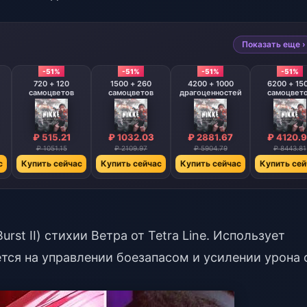
Показать еще ›
-51%
-51%
-51%
-51%
720 + 120
1500 + 260
4200 + 1000
6200 + 15
самоцветов
самоцветов
драгоценностей
самоцвет
₽ 515.21
₽ 1032.03
₽ 2881.67
₽ 4120.
₽ 1051.15
₽ 2109.97
₽ 5904.79
₽ 8443.81
с
Купить сейчас
Купить сейчас
Купить сейчас
Купить сей
rst II) стихии Ветра от Tetra Line. Использует
тся на управлении боезапасом и усилении урона 