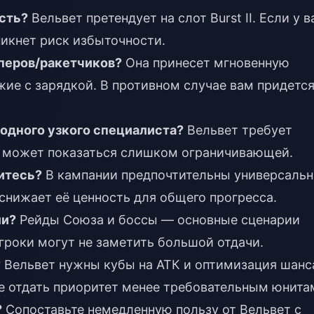
есть?
Вельвет претендует на слот Burst II. Если у в
никнет риск избыточности.
йперов/ракетчиков?
Она принесет мгновенную
жие с зарядкой. В противном случае вам придетс
 одного узкого специалиста?
Вельвет требует
а может показаться слишком ограничивающей.
дитесь?
В кампании предпочтительны универсаль
снижает её ценность для общего прогресса.
ми?
Рейды Союза и боссы — основные сценарии
гроки могут не заметить большой отдачи.
?
Вельвет нужны кубы на АТК и оптимизация шанс
е отдать приоритет менее требовательным юнита
?
Сопоставьте немедленную пользу от Вельвет с