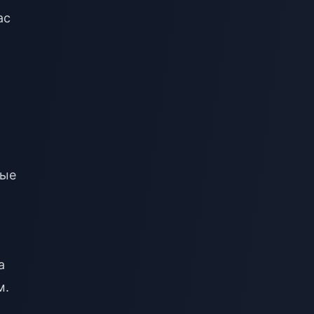
ас
я
ные
а
м.