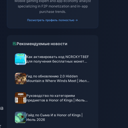
Mobile gaming expert and app economy analyst
specializing in F2P monetization and in-app
purchase trends.
Посмотреть профиль полностью →
Рекомендуемые новости
Как активировать код NCRCKYT8EF
для получения бесплатных монет
Эгги (авг. 2026)
Гид по обновлению 2.0 Hidden
Mountain в Where Winds Meet | Июль
2026
Руководство по категориям
предметов в Honor of Kings | Июль
2026
на
Гайд по Сыма И в Honor of Kings |
Июль 2026
т