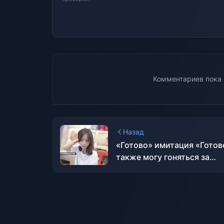
Комментариев пока н
Назад
«Готово» имитация «Готов
также могу гоняться за
красивыми женщинами! 》
Обзоры в Steam
неоднозначные.