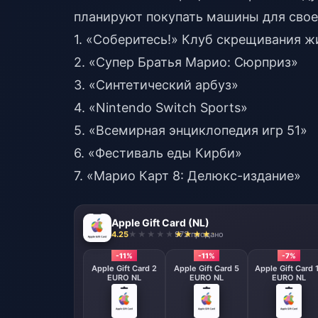
планируют покупать машины для свое
1. «Соберитесь!» Клуб скрещивания 
2. «Супер Братья Марио: Сюрприз»
3. «Синтетический арбуз»
4. «Nintendo Switch Sports»
5. «Всемирная энциклопедия игр 51»
6. «Фестиваль еды Кирби»
7. «Марио Карт 8: Делюкс-издание»
Apple Gift Card (NL)
4.25
972 продано
-11%
-11%
-7%
Apple Gift Card 2
Apple Gift Card 5
Apple Gift Card 
EURO NL
EURO NL
EURO NL