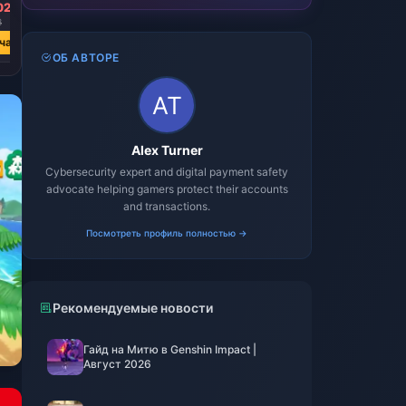
02
₽ 21018.13
3
₽ 23553.79
час
Купить сейчас
ОБ АВТОРЕ
Alex Turner
Cybersecurity expert and digital payment safety
advocate helping gamers protect their accounts
and transactions.
Посмотреть профиль полностью →
Рекомендуемые новости
Гайд на Митю в Genshin Impact |
Август 2026