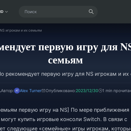
RD
 NS игрокам и их семьям
мендует первую игру для N
семьям
do рекомендует первую игру для NS игрокам и их
Автор:
Alex Turner
Опубликовано:
2023/12/30
1 min прочита
семьям первую игру на NS] По мере приближения
могут купить игровые консоли Switch. В связи с
ует следующие «семейные» игры игрокам, которы