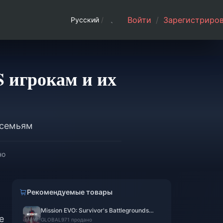
Войти
/
Зарегистриров
Русский
/
S игрокам и их
 семьям
но
Рекомендуемые товары
Mission EVO: Survivor's Battlegrounds
е
EVO Cores
GLOBAL
971 продано