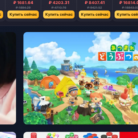
₽ 1681.64
₽ 4203.31
₽ 8407.41
₽ 16814.
₽ 1884.29
₽ 4710.76
₽ 9421.52
₽ 18843.0
с
Купить сейчас
Купить сейчас
Купить сейчас
Купить сей