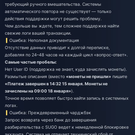
требующий ручного вмешательства. Системы
автоматического повтора не существует — только
действия поддержки могут решить проблему.
Чем дольше вы ждете, тем сложнее поддержке найти
свежие логи вашей транзакции.
Ошибка: Неполная документация
Отсутствие данных приводит к долгой переписке,
добавляя по 24–48 часов на каждый цикл «вопрос-ответ».
Самые частые пробелы:
Нет User ID (поддержка не знает, куда зачислять монеты).
Размытые описания (вместо
«монеты не пришли»
пишите
«Платеж завершен в 14:32 15 января. Монеты не
зачислены на 09:00 18 января»
).
Точное время позволяет быстро найти запись в системных
логах.
Ошибка: Преждевременный чарджбэк
Запрос возврата через банк до завершения
разбирательства с SUGO ведет к немедленной блокировке
аккаунта. Система не отличает технический сбой от