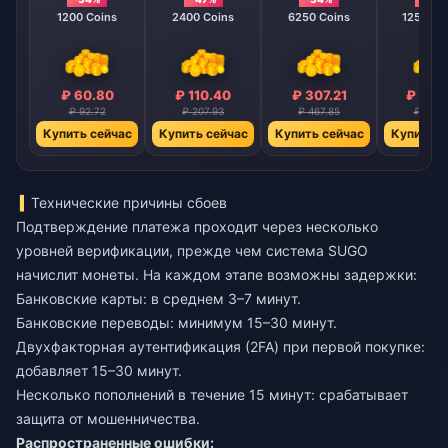
1200 Coins
2400 Coins
6250 Coins
12500 C
₽ 60.80
₽ 110.40
₽ 307.21
₽ 566
₽ 92.72
₽ 207.93
₽ 467.85
₽ 936.
Купить сейчас
Купить сейчас
Купить сейчас
Купить с
Технические причины сбоев
Подтверждение платежа проходит через несколько
уровней верификации, прежде чем система SUGO
начислит монеты. На каждом этапе возможны задержки:
Банковские карты: в среднем 3–7 минут.
Банковские переводы: минимум 15–30 минут.
Двухфакторная аутентификация (2FA) при первой покупке:
добавляет 15–30 минут.
Несколько пополнений в течение 15 минут: срабатывает
защита от мошенничества.
Распространенные ошибки: