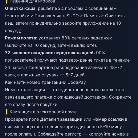
Решения для игроков
Очистка кэша
: решает 95% проблем с соединением
(Настройки > Приложения > SUGO > Память > Очистить
кэш, затем принудительно закройте приложение на 10
секунд).
Режим полета
: устраняет 80% сетевых задержек
(включите на 10 секунд, затем выключите).
72-часовое ожидание перед эскалацией
: 90%
пользователей получают подтверждение тикета в течение
24 часов; стандартное расследование занимает 48–72
часа, в сложных случаях — 5–7 дней.
Как найти номер транзакции CodaPay
Номер транзакции — это единственное доказательство
связи вашего платежа с ожидающей доставкой. Сохраните
его сразу после покупки.
Квитанция в электронной почте
Проверьте поле
Детали транзакции
или
Номер ссылки
в
письме с подтверждением (приходит через 5–10 минут
после оплаты). Соблюдайте регистр — копируйте номер в