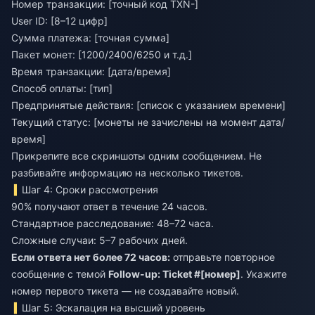
Номер транзакции: [точный код TXN-]
User ID: [8–12 цифр]
Сумма платежа: [точная сумма]
Пакет монет: [1200/2400/6250 и т.д.]
Время транзакции: [дата/время]
Способ оплаты: [тип]
Предпринятые действия: [список с указанием времени]
Текущий статус: [монеты не зачислены на момент дата/
время]
Прикрепите все скриншоты одним сообщением. Не
разбивайте информацию на несколько тикетов.
Шаг 4: Сроки рассмотрения
90% получают ответ в течение 24 часов.
Стандартное расследование: 48–72 часа.
Сложные случаи: 5–7 рабочих дней.
Если ответа нет более 72 часов:
отправьте повторное
сообщение с темой
Follow-up: Ticket #[номер]
. Укажите
номер первого тикета — не создавайте новый.
Шаг 5: Эскалация на высший уровень