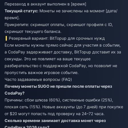
Перезаход в аккаунт выполнен в [время]
Текущий статус:
Монеты не зачислены на момент [дата/
время].
Прикрепите: скриншот оплаты, скриншот профиля с ID,
скриншот текущего баланса.
Резервный вариант: BitTopup для срочных нужд
Если монеты нужны прямо сейчас для участия в событии,
а CodaPay задерживает доставку, BitTopup доставит их за
секунды. Это не повлияет на ваше текущее
разбирательство с поддержкой CodaPay, но позволит не
пропустить важное игровое событие.
Часто задаваемые вопросы (FAQ)
Почему монеты SUGO не пришли после оплаты через
CodaPay?
Причины: сбои шлюза (60%), системные ошибки (25%),
плохая сеть (15%). Новые аккаунты (до 7 дней) при покупке
от $20 могут попасть под проверку на 24–72 часа.
Сколько времени занимает доставка монет через
CodaPay в 2026 году?