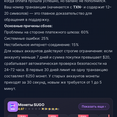
когда оплата прошла успешно, но баланс не пополнился.
Ваш номер транзакции (начинается с
TXN-
и содержит 12–
20 символов) — это главное доказательство для
обращения в поддержку.
Основные причины сбоев:
Проблемы на стороне платежного шлюза: 60%
Системные ошибки: 25%
Нестабильное интернет-соединение: 15%
Для новых аккаунтов действуют строгие ограничения: если
аккаунту меньше 7 дней и сумма покупки превышает $20,
срабатывает автоматическая проверка безопасности на
24–72 часа. В первые 30 дней лимит на одну транзакцию
составляет 6250 монет. У старых аккаунтов монеты
приходят за 30 секунд, новым же требуется от 1 до 5
минут.
Монеты SUGO
Показать еще ›
4.97
788 продано
-34%
-47%
-34%
-40