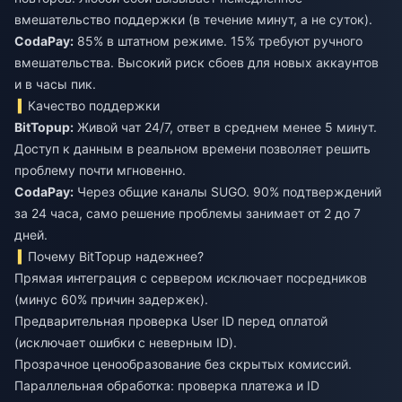
вмешательство поддержки (в течение минут, а не суток).
CodaPay:
85% в штатном режиме. 15% требуют ручного
вмешательства. Высокий риск сбоев для новых аккаунтов
и в часы пик.
Качество поддержки
BitTopup:
Живой чат 24/7, ответ в среднем менее 5 минут.
Доступ к данным в реальном времени позволяет решить
проблему почти мгновенно.
CodaPay:
Через общие каналы SUGO. 90% подтверждений
за 24 часа, само решение проблемы занимает от 2 до 7
дней.
Почему BitTopup надежнее?
Прямая интеграция с сервером исключает посредников
(минус 60% причин задержек).
Предварительная проверка User ID перед оплатой
(исключает ошибки с неверным ID).
Прозрачное ценообразование без скрытых комиссий.
Параллельная обработка: проверка платежа и ID