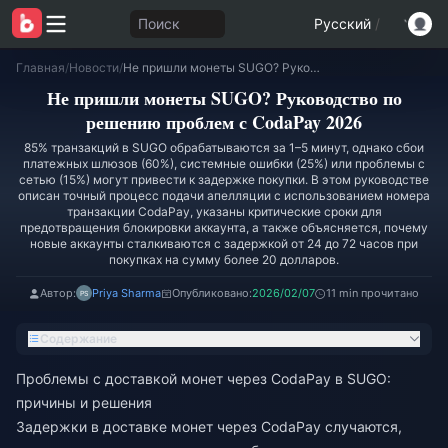
Поиск
Русский
/
Главная
/
Новости
/
Не пришли монеты SUGO? Руководство по решению проблем с CodaPay 2026
Не пришли монеты SUGO? Руководство по
решению проблем с CodaPay 2026
85% транзакций в SUGO обрабатываются за 1–5 минут, однако сбои
платежных шлюзов (60%), системные ошибки (25%) или проблемы с
сетью (15%) могут привести к задержке покупки. В этом руководстве
описан точный процесс подачи апелляции с использованием номера
транзакции CodaPay, указаны критические сроки для
предотвращения блокировки аккаунта, а также объясняется, почему
новые аккаунты сталкиваются с задержкой от 24 до 72 часов при
покупках на сумму более 20 долларов.
Автор:
Priya Sharma
Опубликовано:
2026/02/07
11 min прочитано
Содержание
Проблемы с доставкой монет через CodaPay в SUGO:
причины и решения
Задержки в доставке монет через CodaPay случаются,