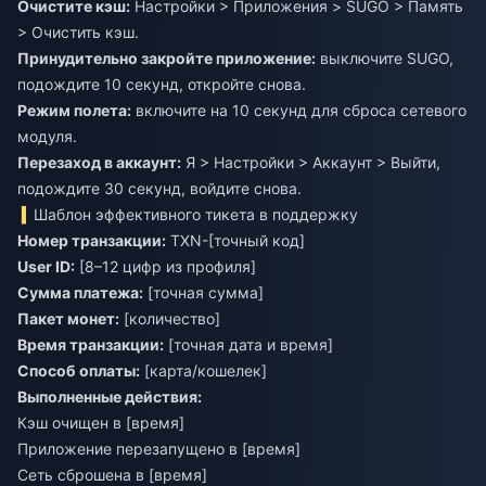
Очистите кэш:
Настройки > Приложения > SUGO > Память
> Очистить кэш.
Принудительно закройте приложение:
выключите SUGO,
подождите 10 секунд, откройте снова.
Режим полета:
включите на 10 секунд для сброса сетевого
модуля.
Перезаход в аккаунт:
Я > Настройки > Аккаунт > Выйти,
подождите 30 секунд, войдите снова.
Шаблон эффективного тикета в поддержку
Номер транзакции:
TXN-[точный код]
User ID:
[8–12 цифр из профиля]
Сумма платежа:
[точная сумма]
Пакет монет:
[количество]
Время транзакции:
[точная дата и время]
Способ оплаты:
[карта/кошелек]
Выполненные действия:
Кэш очищен в [время]
Приложение перезапущено в [время]
Сеть сброшена в [время]