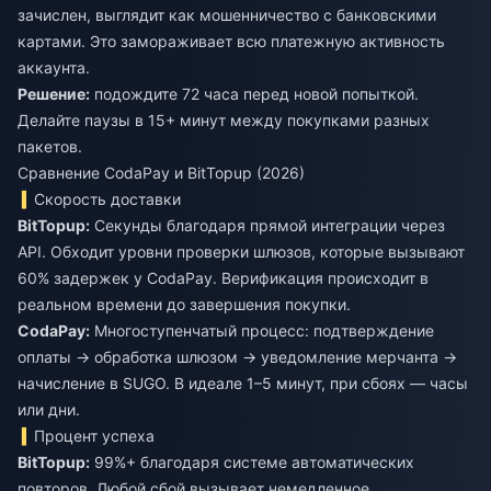
зачислен, выглядит как мошенничество с банковскими
картами. Это замораживает всю платежную активность
аккаунта.
Решение:
подождите 72 часа перед новой попыткой.
Делайте паузы в 15+ минут между покупками разных
пакетов.
Сравнение CodaPay и BitTopup (2026)
Скорость доставки
BitTopup:
Секунды благодаря прямой интеграции через
API. Обходит уровни проверки шлюзов, которые вызывают
60% задержек у CodaPay. Верификация происходит в
реальном времени до завершения покупки.
CodaPay:
Многоступенчатый процесс: подтверждение
оплаты -> обработка шлюзом -> уведомление мерчанта ->
начисление в SUGO. В идеале 1–5 минут, при сбоях — часы
или дни.
Процент успеха
BitTopup:
99%+ благодаря системе автоматических
повторов. Любой сбой вызывает немедленное