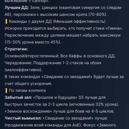
выживание + саппорт.
Лучшие ДД:
Зеле, Цинцюэ (квантовая синергия со следом
А6), персонажи с высоким шансом крита (70-80%).
Команды с двумя ДД (Меньшая эффективность)
Искорке приходится выбирать, кто получит стаки «Гимна».
Переключение между целями мешает набрать максимум
(15-30% урона вместо 45%).
Стратегии:
Основной/второстепенный: Все баффы в основного ДД.
Чередование: Поддержание 1-2 стаков на обоих
(малоэффективно).
В таких командах «Свидание со звездами!» будет лучше за
счет общего ускорения.
По типам контента
Забытый зал:
«Прошлое и будущее» S5 лучше для
быстрых зачисток за 2-3 цикла (мгновенные 32% урона).
«Земное восхождение» лучше для боев на 4-5 циклов.
Чистый вымысел:
«Свидание со звездами!» лучше
(продвижение всей команды для АоЕ). Фокус «Земного