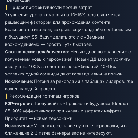
Прирост эффективности против затрат
Улучшение урона команды на 10-15% редко является
решающим фактором для прохождения контента.
Большинство игроков, закрывающих эндгейм с «Прошлым
и будущим» S5, будут делать это и с «Земным
восхождением» — просто чуть быстрее.
Соотношение цена/качество:
Невыгодное по сравнению с
получением новых персонажей. Новый ДД может усилить
аккаунт на 100% за счет новых комбинаций. 10-15%
усиления одной команды дают гораздо меньше пользы.
Исключение:
Погоня за рекордами в таблицах лидеров, где
важен каждый процент.
Рекомендации по типам игроков
F2P-игроки:
Пропускайте. «Прошлое и будущее» S5 дает
85-90% эффективности при нулевых затратах нефрита.
Приоритет — новые персонажи.
Исключение:
У вас уже есть все нужные персонажи, и в
ближайшие 2-3 патча баннеры вас не интересуют.