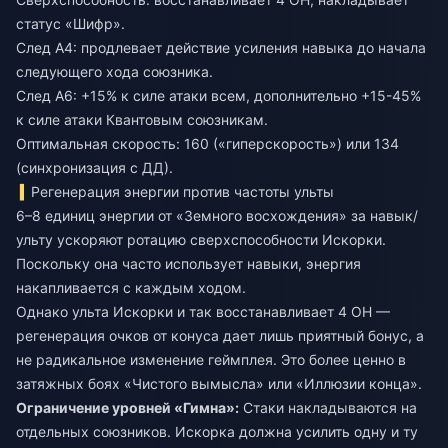
статус «Шифр».
След А4: продлевает действие усиления навыка до начала
следующего хода союзника.
След А6: +15% к силе атаки всем, дополнительно +15-45%
к силе атаки Квантовым союзникам.
Оптимальная скорость: 160 («гиперскорость») или 134
(синхронизация с ДД).
Регенерация энергии против частоты ульты
6–8 единиц энергии от «Земного восхождения» за навык/
ульту ускоряют ротацию сверхспособности Искорки.
Поскольку она часто использует навыки, энергия
накапливается с каждым ходом.
Однако ульта Искорки и так восстанавливает 4 ОН —
регенерация очков от конуса дает лишь приятный бонус, а
не радикальное изменение геймплея. Это более ценно в
затяжных боях «Чистого вымысла» или «Иллюзии конца».
Ограничение уровней «Гимна»:
Стаки накладываются на
отдельных союзников. Искорка должна усилить одну и ту