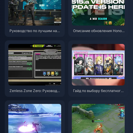
Руководство по лучшим наст
Описание обновления Honor
ройкам Delta Force | Август 2
of Kings S15.a | Август 2026
026
Zenless Zone Zero: Руководст
Гайд по выбору бесплатного
во по операции «Бейгл» | Авг
агента в ZZZ 3.1 | Август 202
уст 2026
6