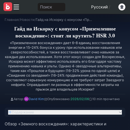
Поиск
Русский
/
Главная
/
Новости
/
Гайд на Искорку с конусом «Приземленное восхождение»: стоит ли крутить? HSR 3.0
Гайд на Искорку с конусом «Приземленное
восхождение»: стоит ли крутить? HSR 3.0
«Приземленное восхождение» дает 6–8 единиц восстановления
энергии и 15–24% бонуса к урону при использовании навыков или
сверхспособностей, а также восстанавливает очко навыков за
каждые два использования. Хотя этот конус создан для Воскресенья,
Искорка может эффективно использовать его благодаря частому
применению навыка и ульты. Однако 4-звездочные альтернативы,
такие как «Прошлое и будущее» (16–32% урона по одной цели) и
«Свидание со звездами!» (16–24% продвижения действий команды),
составляют серьезную конкуренцию и не требуют затрат Звездного
нефрита. Оправдывает ли разница в эффективности затраты на
прыжок для владельцев Искорки?
Автор:
David Kim
Опубликовано:
2026/02/06
10 min прочитано
Содержание
Обзор «Земного восхождения»: характеристики и