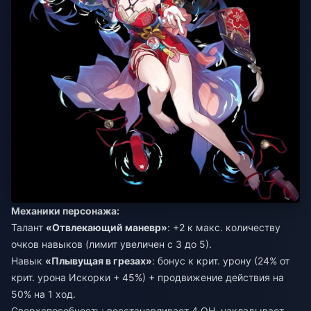
Механики персонажа:
Талант
«Отвлекающий маневр»
: +2 к макс. количеству
очков навыков (лимит увеличен с 3 до 5).
Навык
«Плывущая в грезах»
: бонус к крит. урону (24% от
крит. урона Искорки + 45%) + продвижение действия на
50% на 1 ход.
Сверхспособность: восстанавливает 4 ОН, накладывает