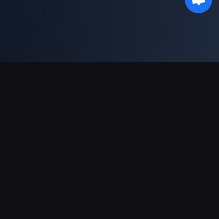
Поддержка платежей
Партнерам
Genshin Impact Wiki
Honkai: Star Rail WIKI
Zenless Zone Zero WIKI
PUBG Mobile WIKI
BitTopup News