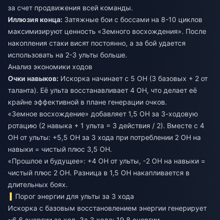
за счет продвижения всей команды.
Иллюзия конца:
Затяжные бои с боссами на 8-10 циклов
максимизируют ценность «Земного восхождения». После
накопления стаки висят постоянно, а за бой удается
использовать на 2-3 ульты больше.
Анализ экономики ходов
Очки навыков:
Искорка начинает с 5 ОН (3 базовых + 2 от
таланта). Её ульта восстанавливает 4 ОН, что делает её
крайне эффективной в плане генерации очков.
«Земное восхождение» добавляет 1,5 ОН за 3-ходовую
ротацию (2 навыка + 1 ульта = 3 действия / 2). Вместе с 4
ОН от ульты: +5,5 ОН за 3 хода при потреблении 2 ОН на
навыки = чистый плюс 3,5 ОН.
«Прошлое и будущее»: +4 ОН от ульты, -2 ОН на навыки =
чистый плюс 2 ОН. Разница в 1,5 ОН накапливается в
длительных боях.
Порог энергии для ульты за 3 хода
Искорка с базовым восстановлением энергии генерирует
~6,6 энергии за ход. За 3 хода: 19,8 энергии —