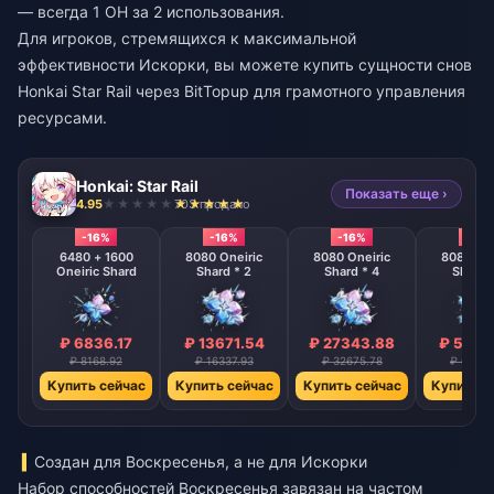
— всегда 1 ОН за 2 использования.
Для игроков, стремящихся к максимальной
эффективности Искорки, вы можете
купить сущности снов
Honkai Star Rail
через BitTopup для грамотного управления
ресурсами.
Honkai: Star Rail
Показать еще ›
4.95
703 продано
-16%
-16%
-16%
-16%
6480 + 1600
8080 Oneiric
8080 Oneiric
8080 One
Oneiric Shard
Shard * 2
Shard * 4
Shard 
₽ 6836.17
₽ 13671.54
₽ 27343.88
₽ 5468
₽ 8168.92
₽ 16337.93
₽ 32675.78
₽ 65351
Купить сейчас
Купить сейчас
Купить сейчас
Купить с
Создан для Воскресенья, а не для Искорки
Набор способностей Воскресенья завязан на частом