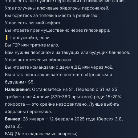
У вас есть все нужные персонажи на ближайшие патчи.
Уже получены ключевые эйдолоны персонажей.
Вы боретесь за топовые места в рейтингах.
У вас есть лишний нефрит.
Вы играете преимущественно через гиперкерри.
Пропускайте, если:
Вы F2P или тратите мало.
Вам нужны персонажи из текущих или будущих баннеров.
У вас нет ключевых эйдолонов.
Вы играете командами с двумя ДД или через АоЕ.
Вы и так легко закрываете контент с «Прошлым и
будущим» S5.
Наложения:
Остановитесь на S1. Переход с S1 на S5
требует еще 4 копии (320-360 прыжков) ради 15-20%
прироста — это крайне неэффективно. Лучше выбить
эйдолоны персонажа.
Баннер:
28 января – 12 февраля 2025 года (Версия 3.8,
фаза 3).
FAQ (Часто задаваемые вопросы)