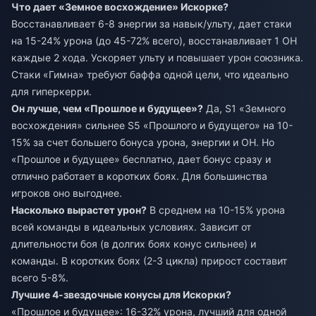
Что дает «Земное восхождение» Искорке?
Восстанавливает 6-8 энергии за навык/ульту, дает стаки
на 15-24% урона (до 45-72% всего), восстанавливает 1 ОН
каждые 2 хода. Ускоряет ульту и повышает урон союзника.
Стаки «Гимна» требуют баффа одной цели, что идеально
для гиперкерри.
Он лучше, чем «Прошлое и будущее»?
Да, S1 «Земного
восхождения» сильнее S5 «Прошлого и будущего» на 10-
15% за счет большего бонуса урона, энергии и ОН. Но
«Прошлое и будущее» бесплатно, дает бонус сразу и
отлично работает в коротких боях. Для большинства
игроков оно выгоднее.
Насколько вырастет урон?
В среднем на 10-15% урона
всей команды в идеальных условиях. Зависит от
длительности боя (в долгих боях конус сильнее) и
команды. В коротких боях (2-3 цикла) прирост составит
всего 5-8%.
Лучшие 4-звездочные конусы для Искорки?
«Прошлое и будущее»: 16-32% урона, лучший для одной