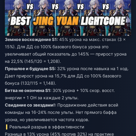
Земное восхождение S1:
45% урона на макс. стаках (3 ×
15%). Для ДД со 100% базового бонуса урона это
увеличивает общий показатель до 145% — прирост урона
на 22,5% (145/120 = 1,208).
Прошлое и будущее S5:
32% урона после навыка на 1 ход.
Дает прирост урона на 15,7% для ДД со 100% базового
бонуса (132/115 = 1,148).
Битва не окончена S1:
30% урона + 10% скор. восст.
энергии + 1 ОН за каждые 2 ульты.
Свидание со звездами!:
Продвижение действия всей
команды на 16-24% после ульты. Нет прямого баффа
урона, но увеличивается частота ходов.
Реальный разрыв в эффективности
Разница в 13% урона (45% против 32%) на практике