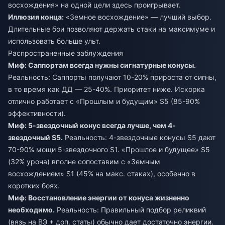
восхождения» на одной цели здесь проигрывает.
Иллюзия конца:
«Земное восхождение» — лучший выбор.
Длительные бои позволяют держать стаки на максимуме и
использовать больше ульт.
Распространенные заблуждения
Миф: Саппортам всегда нужны сигнатурные конусы.
Реальность: Саппорты получают 10-20% прироста от сигны,
в то время как ДД — 25-40%. Приоритет ниже. Искорка
отлично работает с «Прошлым и будущим» S5 (85-90%
эффективности).
Миф: 5-звездочный конус всегда лучше, чем 4-
звездочный S5.
Реальность: 4-звездочные конусы S5 дают
70-90% мощи 5-звездочного S1. «Прошлое и будущее» S5
(32% урона) вполне сопоставим с «Земным
восхождением» S1 (45% на макс. стаках), особенно в
коротких боях.
Миф: Восстановление энергии от конуса жизненно
необходимо.
Реальность: Правильный подбор реликвий
(вязь на ВЭ + доп. статы) обычно дает достаточно энергии.