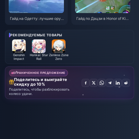
Гайд на Одетту: лучшие оруж
Гайд по Дацзи в Honor of King
ия, артефакты и команды | Ав
s: 10 главных трюков | Август
густ 2026
2026
РЕКОМЕНДУЕМЫЕ ТОВАРЫ
Genshin
Honkai: Star
Zenless Zone
Impact
Rail
Zero
ОГРАНИЧЕННОЕ ПРЕДЛОЖЕНИЕ
Поделитесь и выиграйте
скидку до 10%
Поделитесь, чтобы разблокировать
колесо удачи.