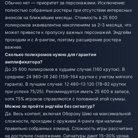
Обычно нет — приоритет за персонажами. Исключение:
полностью собранные ростеры при отсутствии интересных
анонсов на ближайшие месяцы. Стоимость в 25 600
полихромов эквивалентна накоплениям за 2–3 месяца, что
может привести к пропуску важных персонажей. Эндгейм
проходим и с A-рангом, поэтому расширение ростера
важнее.
Сколько полихромов нужно для гарантии
амплификатора?
До 25 600 полихромов в худшем случае (160 круток). В
среднем: 24 960–26 240 (156–164 крутки с учетом мягкого
гаранта). В лучшем случае: 12 480–13 120 (78–82 крутки
при успехе 75/25). Рекомендуется иметь 25 600 в запасе,
хотя 75% игроков справляются с половиной этой суммы.
Можно ли пройти эндгейм без сигнатур?
Да. Весь контент, включая Оборону Шию на максимальной
сложности, проходим с оружием A-ранга при наличии
правильно собранных команд. Сложность игры рассчитана
на доступное снаряжение. Сигнатуры дают 15–30% урона