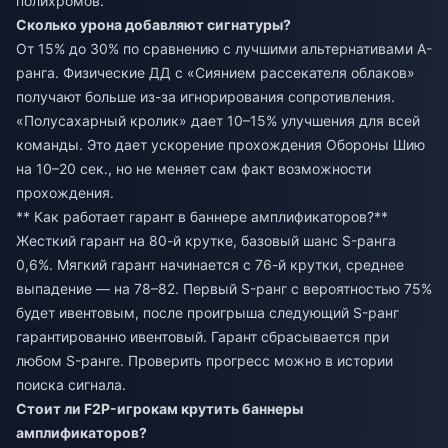
полихромов.
Сколько урона добавляют сигнатуры?
От 15% до 30% по сравнению с лучшими альтернативами A-
ранга. Физические ДД с «Сиянием рассекателя облаков»
получают больше из-за игнорирования сопротивления.
«Полусахарный кролик» дает 10–15% улучшения для всей
команды. Это дает ускорение прохождения Обороны Шию
на 10–20 сек., но не меняет сам факт возможности
прохождения.
** Как работает гарант в баннере амплификаторов?**
Жесткий гарант на 80-й крутке, базовый шанс S-ранга
0,6%. Мягкий гарант начинается с 76-й крутки, среднее
выпадение — на 78–82. Первый S-ранг с вероятностью 75%
будет ивентовым, после проигрыша следующий S-ранг
гарантированно ивентовый. Гарант сбрасывается при
любом S-ранге. Проверить прогресс можно в истории
поиска сигнала.
Стоит ли F2P-игрокам крутить баннеры
амплификаторов?