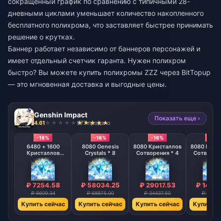
сокращенный график по сравнению с типичными 28-
дневными циклами уменьшает количество накопленного
бесплатного полихрома, что заставляет быстрее принимать
решение о крутках.
Баннер работает независимо от баннеров персонажей и
имеет отдельный счетчик гаранта. Нужен полихром
быстро? Вы можете
купить полихромы ZZZ
через BitTopup
— это мгновенная доставка и выгодные цены.
Genshin Impact
Показать еще ›
4.61
977 продано
-16%
-16%
-16%
-16%
6480 + 1600
8080 Genesis
8080 Кристаллов
8080 Крис
Кристаллов
Crystals * 8
Сотворения * 4
Сотворени
Сотворения
₽ 7254.58
₽ 58034.25
₽ 29017.53
₽ 1450
₽ 8609.34
₽ 68875.00
₽ 34437.50
₽ 17218
Купить сейчас
Купить сейчас
Купить сейчас
Купить с