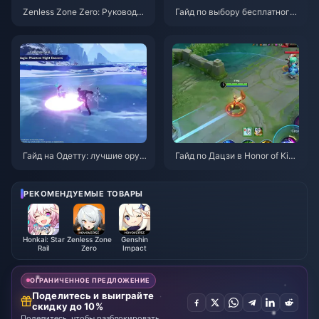
Zenless Zone Zero: Руководст
Гайд по выбору бесплатного
во по операции «Бейгл» | Авг
агента в ZZZ 3.1 | Август 202
уст 2026
6
Гайд на Одетту: лучшие оруж
Гайд по Дацзи в Honor of King
ия, артефакты и команды | Ав
s: 10 главных трюков | Август
густ 2026
2026
РЕКОМЕНДУЕМЫЕ ТОВАРЫ
Honkai: Star
Zenless Zone
Genshin
Rail
Zero
Impact
ОГРАНИЧЕННОЕ ПРЕДЛОЖЕНИЕ
Поделитесь и выиграйте
скидку до 10%
Поделитесь, чтобы разблокировать