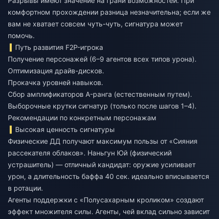
Разрывы имеют значение на грани возможностей. При
комфортном прохождении разница незначительна; если же
вам не хватает совсем чуть-чуть, сигнатура может
помочь.
Путь развития F2P-игрока
Получение персонажей (6–9 агентов всех типов урона).
Оптимизация драйв-дисков.
Прокачка уровней навыков.
Сбор амплификаторов A-ранга (естественным путем).
Выборочные крутки сигнатур (только после шагов 1–4).
Рекомендации по конкретным персонажам
Высокая ценность сигнатуры
Физические ДД получают максимум пользы от «Сияния
рассекателя облаков». Наньгун Юй (физический
устрашитель) — отличный кандидат: оружие усиливает
урон, а длительность баффа 40 сек. идеально вписывается
в ротации.
Агенты поддержки с «Полусахарным кроликом» создают
эффект множителя силы. Агенты, чей вклад сильно зависит