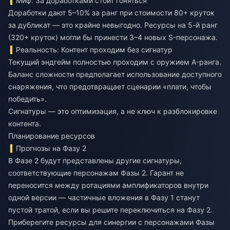
Миф: За доработками стоит гоняться
Доработки дают 5–10% за ранг при стоимости 80+ круток
за дубликат — это крайне невыгодно. Ресурсы на 5-й ранг
(320+ круток) могли бы принести 3–4 новых S-персонажа.
Реальность: Контент проходим без сигнатур
Текущий эндгейм полностью проходим с оружием A-ранга.
Баланс сложности предполагает использование доступного
снаряжения, что предотвращает сценарии «плати, чтобы
победить».
Сигнатуры — это оптимизация, а не ключ к разблокировке
контента.
Планирование ресурсов
Прогнозы на Фазу 2
В Фазе 2 будут представлены другие сигнатуры,
соответствующие персонажам Фазы 2. Гарант не
переносится между ротациями амплификаторов внутри
одной версии — частичные вложения в Фазу 1 станут
пустой тратой, если вы решите переключиться на Фазу 2.
Приберегите ресурсы для синергии с персонажами Фазы