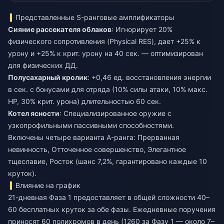
Представленные S-ранговые амплификаторы
Сияние рассекателя облаков
: Игнорирует 20%
физического сопротивления (Physical RES), дает +25% к
урону и +25% к крит. урону на 40 сек. — оптимизирован
для физических ДД.
Полусахарный кролик
: +0,46 ед. восстановления энергии
в сек. с бонусами для отряда (10% силы атаки, 10% макс.
HP, 30% крит. урона) длительностью 60 сек.
Котел ясности
: Специализированное оружие с
узкопрофильными пассивными способностями.
Включены четыре варианта A-ранга: Прерванная
невинность, Отточенное совершенство, Элегантное
тщеславие, Росток (шанс 7,2%, гарантировано каждые 10
круток).
Влияние на график
21-дневная Фаза 1 предоставляет в общей сложности 40–
60 бесплатных круток за обе фазы. Ежедневные поручения
приносят 60 полихромов в день (1260 за Фазу 1 — около 7–