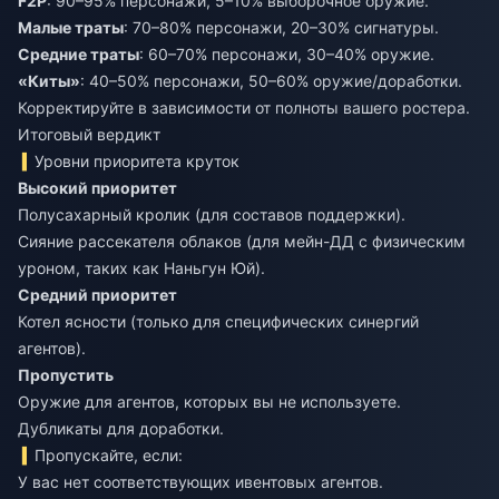
F2P
: 90–95% персонажи, 5–10% выборочное оружие.
Малые траты
: 70–80% персонажи, 20–30% сигнатуры.
Средние траты
: 60–70% персонажи, 30–40% оружие.
«Киты»
: 40–50% персонажи, 50–60% оружие/доработки.
Корректируйте в зависимости от полноты вашего ростера.
Итоговый вердикт
Уровни приоритета круток
Высокий приоритет
Полусахарный кролик (для составов поддержки).
Сияние рассекателя облаков (для мейн-ДД с физическим
уроном, таких как Наньгун Юй).
Средний приоритет
Котел ясности (только для специфических синергий
агентов).
Пропустить
Оружие для агентов, которых вы не используете.
Дубликаты для доработки.
Пропускайте, если:
У вас нет соответствующих ивентовых агентов.