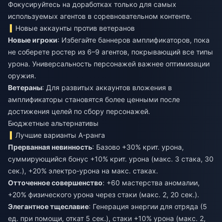
Фокусируйтесь на доработках только для самых
используемых агентов в соревновательном контенте.
Новые аккаунты против ветеранов
Новые игроки
: Избегайте баннеров амплификаторов, пока
не соберете ростер из 6–9 агентов, покрывающий все типы
урона. Универсальность персонажей важнее оптимизации
оружия.
Ветераны
: Для развитых аккаунтов вложения в
амплификаторы становятся более ценными после
достижения целей по сбору персонажей.
Бюджетные альтернативы
Лучшие варианты A-ранга
Прерванная невинность
: Базово +30% крит. урона,
суммирующийся бонус +10% крит. урона (макс. 3 стака, 30
сек.), +20% электро-урона на макс. стаках.
Отточенное совершенство
: +60 мастерства аномалии,
+20% физического урона через стаки (макс. 2, 20 сек.).
Элегантное тщеславие
: Генерация энергии для отряда (5
ед. при помощи, откат 5 сек.), стаки +10% урона (макс. 2,