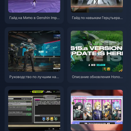
Гайд на Митю в Genshin Impa
Гайд по навыкам Герцтьера
ct | Август 2026
Эмиля в Identity V | Август 20
26
Руководство по лучшим наст
Описание обновления Honor
ройкам Delta Force | Август 2
of Kings S15.a | Август 2026
026