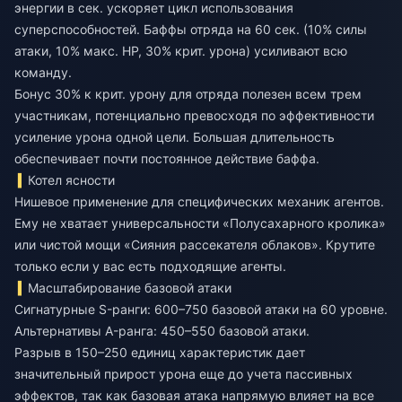
энергии в сек. ускоряет цикл использования
суперспособностей. Баффы отряда на 60 сек. (10% силы
атаки, 10% макс. HP, 30% крит. урона) усиливают всю
команду.
Бонус 30% к крит. урону для отряда полезен всем трем
участникам, потенциально превосходя по эффективности
усиление урона одной цели. Большая длительность
обеспечивает почти постоянное действие баффа.
Котел ясности
Нишевое применение для специфических механик агентов.
Ему не хватает универсальности «Полусахарного кролика»
или чистой мощи «Сияния рассекателя облаков». Крутите
только если у вас есть подходящие агенты.
Масштабирование базовой атаки
Сигнатурные S-ранги: 600–750 базовой атаки на 60 уровне.
Альтернативы A-ранга: 450–550 базовой атаки.
Разрыв в 150–250 единиц характеристик дает
значительный прирост урона еще до учета пассивных
эффектов, так как базовая атака напрямую влияет на все