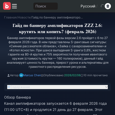
Поиск
Русский
/
Главная
/
Новости
/
Гайд по баннеру амплификаторов ZZZ 2.6: крутить или копить? (февраль 2026)
Гайд по баннеру амплификаторов ZZZ 2.6:
крутить или копить? (февраль 2026)
Баннер амплификаторов первой фазы версии 2.6 пройдет с 6 по 27
февраля 2026 года. В нем представлены S-ранговые сигнатуры:
«Сияние рассекателя облаков», «Зайка с сахарозаменителем» и
«Котел ясности». При шансе выпадения S-ранга 0,6%, жестком
гаранте на 80-й крутке и 75% вероятности получения ивентового
оружия (стоимость крутки — 160 полихромов), данный гайд
анализирует ценность баннера, прирост урона и альтернативы для
грамотного распределения ресурсов.
Автор:
Marcus Chen
Опубликовано:
2026/02/06
10 min прочитано
Содержание
Обзор баннера
Канал амплификаторов запускается 6 февраля 2026 года
(11:00 UTC+8) и продлится 21 день до 27 февраля. Этот