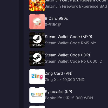
JinJinJin Gift Pack Redeem Code
JinJinJin Firework Experence BAG
9 Card 980x
9卡150點
Steam Wallet Code (MYR)
Steam Wallet Code RM5 MY
Steam Wallet Code (IDR)
Steam Wallet Code Rp 6,000 ID
Zing Card (VN)
Zing Xu - 10,000 VND
Букнлайф (КР)
Booknlife (KR) 5,000 WON