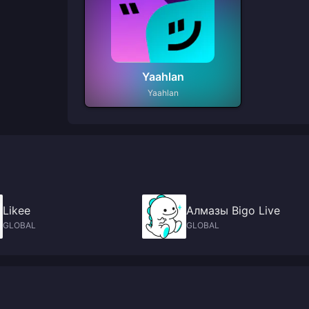
Yaahlan
Yaahlan
Likee
Алмазы Bigo Live
GLOBAL
GLOBAL