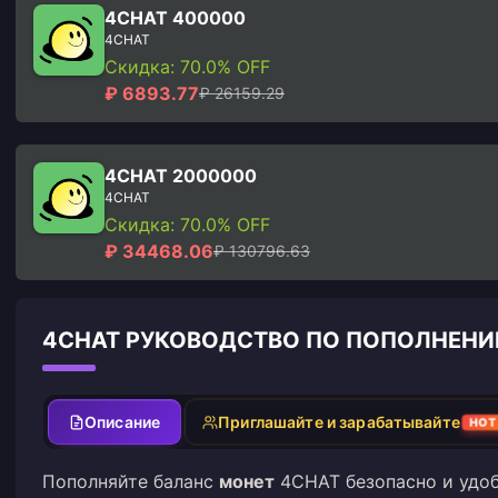
4CHAT 400000
4CHAT
Скидка: 70.0% OFF
₽ 6893.77
₽ 26159.29
4CHAT 2000000
4CHAT
Скидка: 70.0% OFF
₽ 34468.06
₽ 130796.63
4CHAT РУКОВОДСТВО ПО ПОПОЛНЕН
Описание
Приглашайте и зарабатывайте
HO
Пополняйте баланс
монет
4CHAT безопасно и удоб