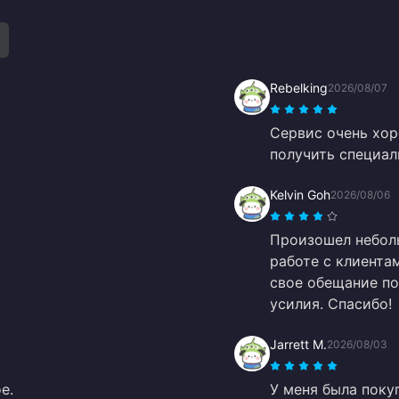
Rebelking
2026/08/07
Сервис очень хо
получить специал
Kelvin Goh
2026/08/06
Произошел неболь
работе с клиента
свое обещание по
усилия. Спасибо!
Jarrett M.
2026/08/03
е.
У меня была покуп