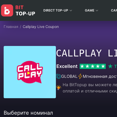
DIRECT TOP-UP
GAME
CA
Главная
/
Callplay Live Coupon
CALLPLAY L
Excellent
T
GLOBAL
Мгновенная дос
На BitTopup вы можете л
оплатой и отличными ски
Выберите номинал