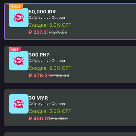
SALE
50,000 IDR
Callplay Live Coupon
Скидка: 5.0% OFF
₽ 227.21
₽ 276.89
HOT
300 PHP
Callplay Live Coupon
Скидка: 5.0% OFF
₽ 379.21
₽ 466.33
30 MYR
Callplay Live Coupon
Скидка: 5.0% OFF
₽ 456.01
₽ 561.61