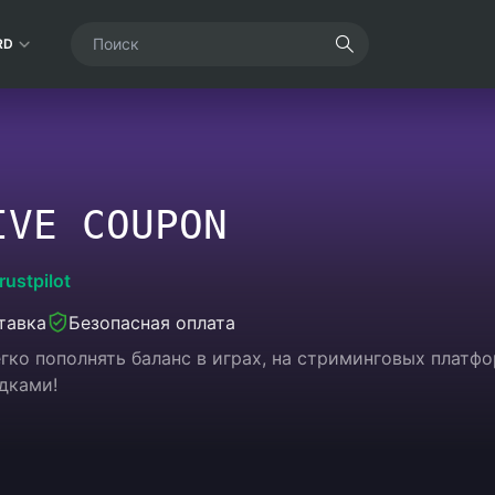
RD
IVE COUPON
rustpilot
тавка
Безопасная оплата
егко пополнять баланс в играх, на стриминговых платф
дками!