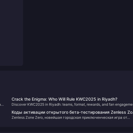
Crack the Enigma: Who Will Rule KWC2025 in Riyadh?
а
Discover KWC2025 in Riyadh: teams, format, rewards, and fan engageme
details.
Коды активации открытого бета-тестирования Zenless Zo
Zenless Zone Zero, новейшая городская приключенческая игра от
Zero и последние новости
miHoYo, запустила открытую бета-версию 4 июля 2024 года. Дейст
игры разворачивается в городе недалекого будущего под название
Новый Эриду. Игра переносит игроков в мир, пострадавший от