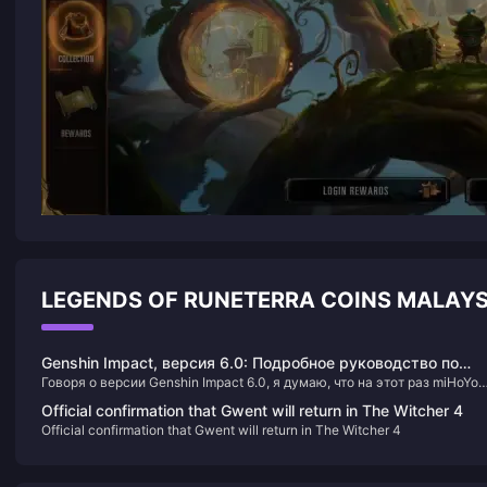
LEGENDS OF RUNETERRA COINS MALA
Genshin Impact, версия 6.0: Подробное руководство по
Говоря о версии Genshin Impact 6.0, я думаю, что на этот раз miHoYo
датам выхода и стратегиям получения Раумы и Филины
действительно вложилась по полной. Новая версия, выходящая 10
Official confirmation that Gwent will return in The Witcher 4
сентября 2025 года, не только принесет саппорта Дендро Рауму и
Official confirmation that Gwent will return in The Witcher 4
основного ДД Электро Филину, но и одновременно вернет Нахиду и 
Лань — это сочетание можно назвать весьма щедрым. Прямая
трансляция с анонсом запланирована на 29 августа, а новые механ
лунных реакций и регион Нордкалай также вызывают большие