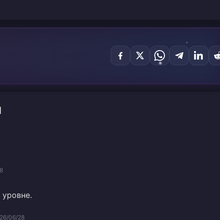
И
8
 уровне.
26/06/28