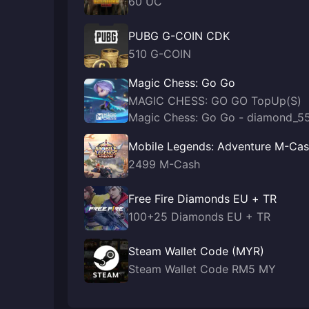
60 UC
PUBG G-COIN CDK
510 G-COIN
Magic Chess: Go Go
MAGIC CHESS: GO GO TopUp(S)
Magic Chess: Go Go - diamond_5
Mobile Legends: Adventure M-Ca
2499 M-Cash
Free Fire Diamonds EU + TR
100+25 Diamonds EU + TR
Steam Wallet Code (MYR)
Steam Wallet Code RM5 MY