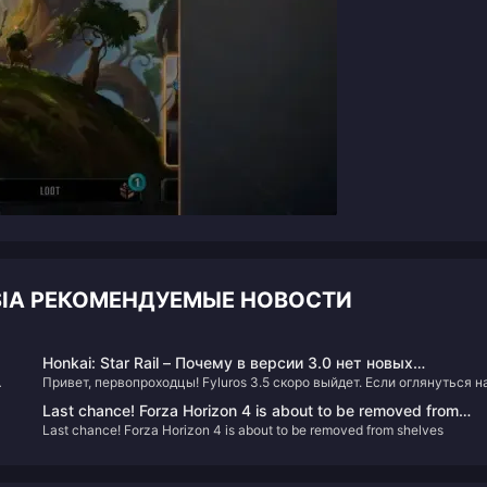
YSIA РЕКОМЕНДУЕМЫЕ НОВОСТИ
Honkai: Star Rail – Почему в версии 3.0 нет новых
Привет, первопроходцы! Fyluros 3.5 скоро выйдет. Если оглянуться н
персонажей с рейтингом 4 звезды? Проблемы с
время выпуска баннеров, очевидно, что с момента Moetze не было
производством или что-то другое?
Last chance! Forza Horizon 4 is about to be removed from
выпущено новых 4-звездочных персонажей. Почему так?
Last chance! Forza Horizon 4 is about to be removed from shelves
shelves
Е
ики