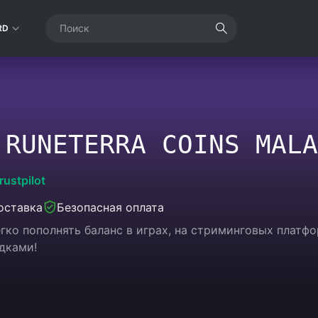
RD
 RUNETERRA COINS MALA
rustpilot
оставка
Безопасная оплата
егко пополнять баланс в играх, на стриминговых платф
дками!