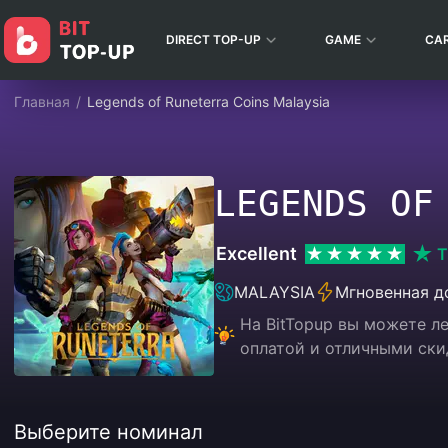
DIRECT TOP-UP
GAME
CA
Главная
/
Legends of Runeterra Coins Malaysia
LEGENDS OF
Excellent
T
MALAYSIA
Мгновенная д
На BitTopup вы можете л
оплатой и отличными ски
Выберите номинал