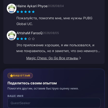
Hlaine Aykari Phyoe
2026/08/04
Пожалуйста, помогите мне, мне нужны PUBG
Global UC.
AhtshaM FarooQ
2026/08/05
Это приложение хорошее, я им пользовался, и
мне понравилось, но я заметил, что оно немного
дороговато. Тем не менее, оно хорошее, вам стоит
Magic Chess: Go Go Все отзывы
делать выгодные предложения.
ВАШ ОТЗЫВ
Поделитесь своим опытом
Помогите другим, оставив быструю оценку ниже.
ВАШЕ ИМЯ