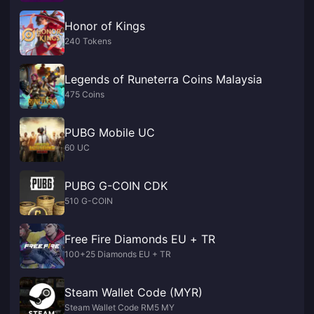
Honor of Kings
240 Tokens
Legends of Runeterra Coins Malaysia
475 Coins
PUBG Mobile UC
60 UC
PUBG G-COIN CDK
510 G-COIN
Free Fire Diamonds EU + TR
100+25 Diamonds EU + TR
Steam Wallet Code (MYR)
Steam Wallet Code RM5 MY