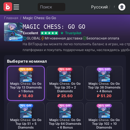
Поиск
Русский
/
Главная
/
Magic Chess: Go Go
MAGIC CHESS: GO GO
Excellent
Trustpilot
GLOBAL
Мгновенная доставка
Безопасная оплата
На BitTopup вы можете легко пополнять баланс в играх, на с
платформах и покупать подарочные карты, наслаждаясь удоб
и отличными скидками!
Выберите номинал
70% OFF
70% OFF
70% OFF
Magic Chess: Go Go
Magic Chess: Go Go
Magic Chess: Go Go
Top Up 13 Diamonds
Top Up 20 + 2
Top Up 38 Diamonds
+ 1 Bonus
Diamonds
+ 4 Bonus
₽ 18.40
₽ 25.60
₽ 51.20
70% OFF
70% OFF
30% OFF
Magic Chess: Go Go
Magic Chess: Go Go
Magic Chess: Go Go
Top Up 51 + 5
Top Up 64 Diamonds
Top Up 102 + 10
Diamonds
+ 6 Bonus
Diamonds