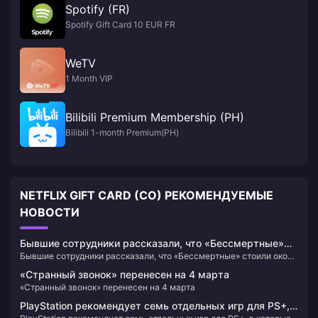
Spotify (FR)
Spotify Gift Card 10 EUR FR
WeTV
1 Month VIP
Bilibili Premium Membership (PH)
Bilibili 1-month Premium(PH)
NETFLIX GIFT CARD (CO) РЕКОМЕНДУЕМЫЕ
НОВОСТИ
Бывшие сотрудники рассказали, что «Бессмертные»
Бывшие сотрудники рассказали, что «Бессмертные» стоили около
стоили около 125 миллионов долларов США, и этот
125 миллионов долларов США, и этот план не подходил для
план не подходил для сегодняшнего рынка.
«Странный звонок» перенесен на 4 марта
сегодняшнего рынка.
«Странный звонок» перенесен на 4 марта
PlayStation рекомендует семь отдельных игр для PS+, в