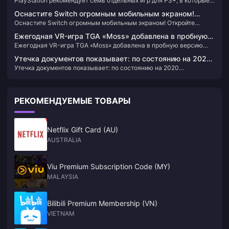
PlayStation рекомендует семь отдельных игр для PS+, в которые
которые смогут играть несколько человек
смогут играть несколько человек
Оснастите Switch огромным мобильным экраном!
Оснастите Switch огромным мобильным экраном! Откройте
Откройте новые способы игры с портативными
новые способы игры с портативными устройствами и углубитесь
устройствами и углубитесь в возможности
Ежегодная VR-игра TGA «Moss» добавлена ​​в пробную
в возможности интеллектуальных AR-очков Thunderbird Air 2.
интеллектуальных AR-очков Thunderbird Air 2.
Ежегодная VR-игра TGA «Moss» добавлена ​​в пробную версию
версию PS+3, и вы можете попробовать ее в течение
PS+3, и вы можете попробовать ее в течение получаса
получаса бесплатно.
Утечка документов показывает: по состоянию на 2020
бесплатно.
Утечка документов показывает: по состоянию на 2020
финансовый год «Bloodborne» было продано 7,464
финансовый год «Bloodborne» было продано 7,464 миллиона
миллиона копий.
копий.
РЕКОМЕНДУЕМЫЕ ТОВАРЫ
Netflix Gift Card (AU)
AUSTRALIA
Viu Premium Subscription Code (MY)
MALAYSIA
Bilibili Premium Membership (VN)
VIETNAM