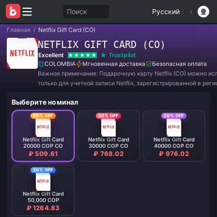
Поиск
Русский
/
Главная
/
Netflix Gift Card (CO)
NETFLIX GIFT CARD (CO)
Excellent
Trustpilot
COLOMBIA
Мгновенная доставка
Безопасная оплата
Важное примечание: Подарочную карту Netflix (CO) можно ис
только для учетной записи Netflix, зарегистрированной в реги
Колумбия.
Выберите номинал
20% OFF
20% OFF
20% OFF
Netflix Gift Card
Netflix Gift Card
Netflix Gift Card
20000 COP CO
30000 COP CO
40000 COP CO
₽ 509.61
₽ 768.02
₽ 976.02
20% OFF
Netflix Gift Card
50,000 COP
₽ 1264.83