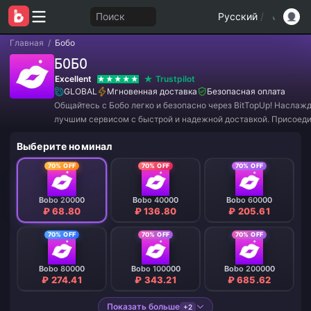
Поиск
Русский
/
Главная
/
Бобо
БОБО
Excellent
Trustpilot
GLOBAL
Мгновенная доставка
Безопасная оплата
Общайтесь с Бобо легко и безопасно через BitTopUp! Наслаж
лучшим сервисом с быстрой и надежной доставкой. Присоеди
нам прямо сейчас, чтобы получить эксклюзивные предложени
Выберите номинал
потрясающие скидки! ✨
70% OFF
70% OFF
70% OFF
Bobo 20000
Bobo 40000
Bobo 60000
₽ 68.80
₽ 136.80
₽ 205.61
70% OFF
70% OFF
70% OFF
Bobo 80000
Bobo 100000
Bobo 200000
₽ 274.41
₽ 343.21
₽ 685.62
Показать больше
+2