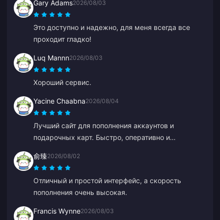
Gary Adams
2026/08/03
Это доступно и надежно, для меня всегда все
проходит гладко!
Luq Mannn
2026/08/03
Хороший сервис.
Yacine Chaabna
2026/08/04
Лучший сайт для пополнения аккаунтов и
подарочных карт. Быстро, оперативно и
поддерживает несколько способов оплаты. Я
俞臻
2026/08/02
пробовал другие сайты, но BitTopup — лучший.
Так держать!
Отличный и простой интерфейс, а скорость
пополнения очень высокая.
Francis Wynne
2026/08/03