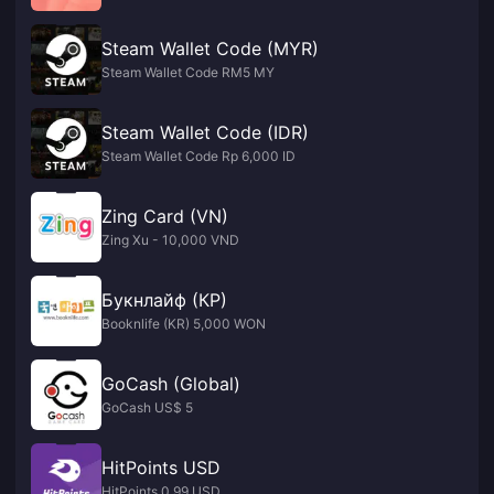
Steam Wallet Code (MYR)
Steam Wallet Code RM5 MY
Steam Wallet Code (IDR)
Steam Wallet Code Rp 6,000 ID
Zing Card (VN)
Zing Xu - 10,000 VND
Букнлайф (КР)
Booknlife (KR) 5,000 WON
GoCash (Global)
GoCash US$ 5
HitPoints USD
HitPoints 0.99 USD