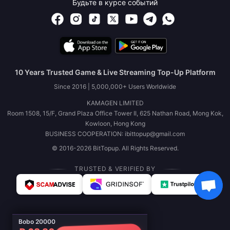
Будьте в курсе событий
10 Years Trusted Game & Live Streaming Top-Up Platform
Since 2016 | 5,000,000+ Users Worldwide
KAMAGEN LIMITED
Room 1508, 15/F, Grand Plaza Office Tower II, 625 Nathan Road, Mong Kok,
Kowloon, Hong Kong
BUSINESS COOPERATION: ibittopup@gmail.com
© 2016-2026 BitTopup. All Rights Reserved.
TRUSTED & VERIFIED BY
Bobo 20000