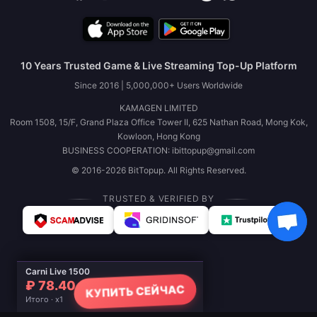
10 Years Trusted Game & Live Streaming Top-Up Platform
Since 2016 | 5,000,000+ Users Worldwide
KAMAGEN LIMITED
Room 1508, 15/F, Grand Plaza Office Tower II, 625 Nathan Road, Mong Kok,
Kowloon, Hong Kong
BUSINESS COOPERATION: ibittopup@gmail.com
© 2016-2026 BitTopup. All Rights Reserved.
TRUSTED & VERIFIED BY
Carni Live 1500
₽ 78.40
КУПИТЬ СЕЙЧАС
Итого · x1