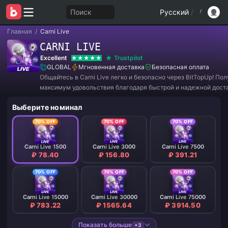
Поиск
Русский
/
Главная
/
Carni Live
CARNI LIVE
Excellent
Trustpilot
GLOBAL
Мгновенная доставка
Безопасная оплата
Общайтесь в Carni Live легко и безопасно через BitTopUp! По
максимум удовольствия благодаря быстрой и надежной доста
Присоединяйтесь к нам прямо сейчас, чтобы воспользоватьс
Выберите номинал
эксклюзивными предложениями и потрясающими скидками! 
70% OFF
70% OFF
70% OFF
Carni Live 1500
Carni Live 3000
Carni Live 7500
₽ 78.40
₽ 156.80
₽ 391.21
70% OFF
70% OFF
70% OFF
Carni Live 15000
Carni Live 30000
Carni Live 75000
₽ 783.22
₽ 1565.64
₽ 3914.50
Показать больше
+3