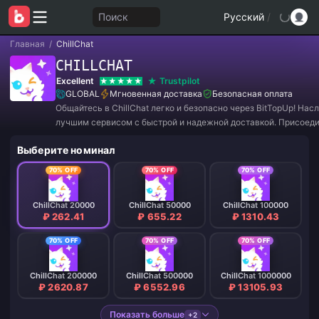
Поиск
Русский
/
Главная
/
ChillChat
CHILLCHAT
Excellent
Trustpilot
GLOBAL
Мгновенная доставка
Безопасная оплата
Общайтесь в ChillChat легко и безопасно через BitTopUp! На
лучшим сервисом с быстрой и надежной доставкой. Присоеди
нам прямо сейчас, чтобы получить эксклюзивные предложени
Выберите номинал
потрясающие скидки! ✨
70% OFF
70% OFF
70% OFF
ChillChat 20000
ChillChat 50000
ChillChat 100000
₽ 262.41
₽ 655.22
₽ 1310.43
70% OFF
70% OFF
70% OFF
ChillChat 200000
ChillChat 500000
ChillChat 1000000
₽ 2620.87
₽ 6552.96
₽ 13105.93
Показать больше
+2