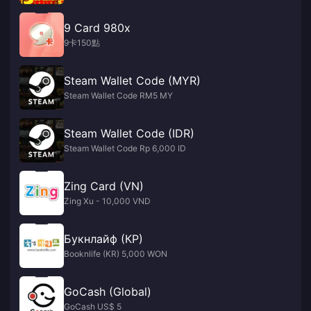
9 Card 980x
9卡150點
Steam Wallet Code (MYR)
Steam Wallet Code RM5 MY
Steam Wallet Code (IDR)
Steam Wallet Code Rp 6,000 ID
Zing Card (VN)
Zing Xu - 10,000 VND
Букнлайф (КР)
Booknlife (KR) 5,000 WON
GoCash (Global)
GoCash US$ 5