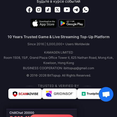
Будьте в курсе событий
10 Years Trusted Game & Live Streaming Top-Up Platform
Since 2016 | 5,000,000+ Users Worldwide
KAMAGEN LIMITED
Room 1508, 15/F, Grand Plaza Office Tower II, 625 Nathan Road, Mong Kok,
Kowloon, Hong Kong
BUSINESS COOPERATION: ibittopup@gmail.com
© 2016-2026 BitTopup. All Rights Reserved.
TRUSTED & VERIFIED BY
ChillChat 20000