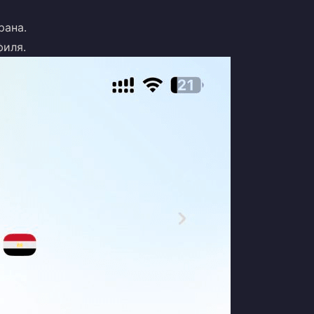
рана.
филя.