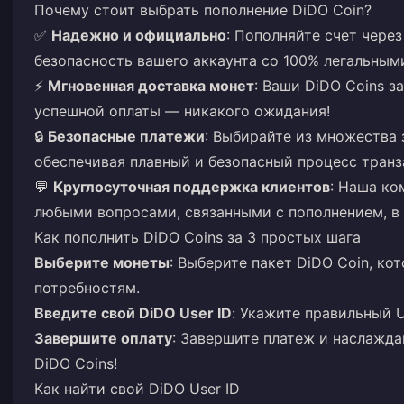
Почему стоит выбрать пополнение DiDO Coin?
✅
Надежно и официально
: Пополняйте счет чере
безопасность вашего аккаунта со 100% легальным
⚡
Мгновенная доставка монет
: Ваши DiDO Coins з
успешной оплаты — никакого ожидания!
🔒
Безопасные платежи
: Выбирайте из множества
обеспечивая плавный и безопасный процесс транз
💬
Круглосуточная поддержка клиентов
: Наша ко
любыми вопросами, связанными с пополнением, в
Как пополнить DiDO Coins за 3 простых шага
Выберите монеты
: Выберите пакет DiDO Coin, к
потребностям.
Введите свой DiDO User ID
: Укажите правильный U
Завершите оплату
: Завершите платеж и наслажд
DiDO Coins!
Как найти свой DiDO User ID