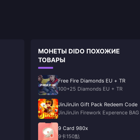
МОНЕТЫ DIDO ПОХОЖИЕ
ТОВАРЫ
Free Fire Diamonds EU + TR
100+25 Diamonds EU + TR
JinJinJin Gift Pack Redeem Code
JinJinJin Firework Experence BAG
9 Card 980x
9卡150點