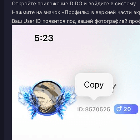
Откройте приложение DiDO и войдите в систему.
Нажмите на значок «Профиль» в верхней части эк
Ваш User ID появится под вашей фотографией про