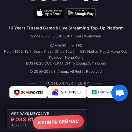
10 Years Trusted Game & Live Streaming Top-Up Platform
Since 2016 | 5,000,000+ Users Worldwide
KAMAGEN LIMITED
Room 1508, 15/F, Grand Plaza Office Tower II, 625 Nathan Road, Mong Kok,
Kowloon, Hong Kong
BUSINESS COOPERATION: ibittopup@gmail.com
© 2016-2026 BitTopup. All Rights Reserved.
TRUSTED & VERIFIED BY
VIP7 DAYS MEYO LIVE
₽ 233.61
КУПИТЬ СЕЙЧАС
Итого · x1