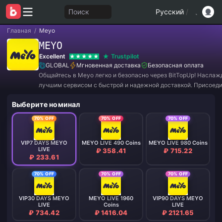
Поиск
Русский
/
Главная
/
Meyo
MEYO
Excellent
Trustpilot
GLOBAL
Мгновенная доставка
Безопасная оплата
Общайтесь в Meyo легко и безопасно через BitTopUp! Наслаж
лучшим сервисом с быстрой и надежной доставкой. Присоеди
нам прямо сейчас, чтобы получить эксклюзивные предложени
Выберите номинал
потрясающие скидки! ✨
70% OFF
70% OFF
70% OFF
VIP7 DAYS MEYO
MEYO LIVE 490 Coins
MEYO LIVE 980 Coins
LIVE
₽ 358.41
₽ 715.22
₽ 233.61
70% OFF
70% OFF
70% OFF
VIP30 DAYS MEYO
MEYO LIVE 1960
VIP90 DAYS MEYO
LIVE
Coins
LIVE
₽ 734.42
₽ 1416.04
₽ 2121.65