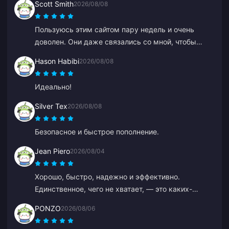
Scott Smith
2026/08/08
Пользуюсь этим сайтом пару недель и очень
доволен. Они даже связались со мной, чтобы
уточнить деталь по заказу, связаться легко, а
Hason Habibi
2026/08/08
агент поддержки был добрым и отзывчивым.
Идеально!
Silver Tex
2026/08/08
Безопасное и быстрое пополнение.
Jean Piero
2026/08/04
Хорошо, быстро, надежно и эффективно.
Единственное, чего не хватает, — это каких-
нибудь бонусов или подарков за частые
PONZO
2026/08/06
пополнения.