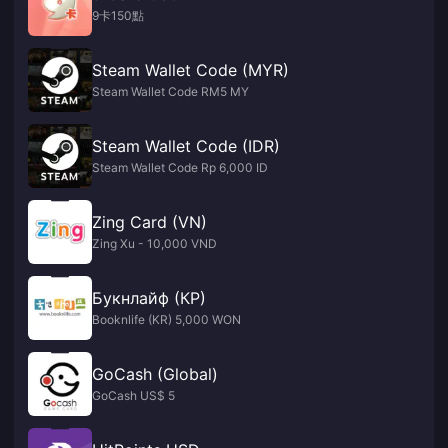
9卡150點
Steam Wallet Code (MYR)
Steam Wallet Code RM5 MY
Steam Wallet Code (IDR)
Steam Wallet Code Rp 6,000 ID
Zing Card (VN)
Zing Xu - 10,000 VND
Букнлайф (КР)
Booknlife (KR) 5,000 WON
GoCash (Global)
GoCash US$ 5