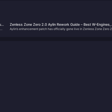
u
Zenless Zone Zero 2.0 Aylin Rework Guide – Best W-Engines,
Aylin’s enhancement patch has officially gone live in Zenless Zone Zero 2
Disk Drives & Team Comps
and many Proxies have likely already felt the improvements. In this guide,
m-
we’ll walk you through the best setups for the revamped Aylin.