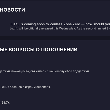
 НОВОСТИ
Juzifu is coming soon to Zenless Zone Zero — how should yo
Juzifu will be officially released this Wednesday. As the second limited S-
build teams around her highly versatile Break role?
rank Fire Breaker in Zenless Zone Zero, how versatile is Juzifu and which
Main DPS characters does she synergize with? Let’s break down her tea
building potential.
МЫЕ ВОПРОСЫ О ПОПОЛНЕНИИ
адержки, пожалуйста, свяжитесь с нашей службой поддержки.
нения баланса в играх и сервисах.
(24/7).