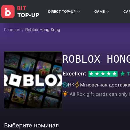
DIRECT TOP-UP
GAME
CA
Главная
/
Roblox Hong Kong
ROBLOX HON
Excellent
T
HK
Мгновенная доставк
All Rbx gift cards can onl
Выберите номинал