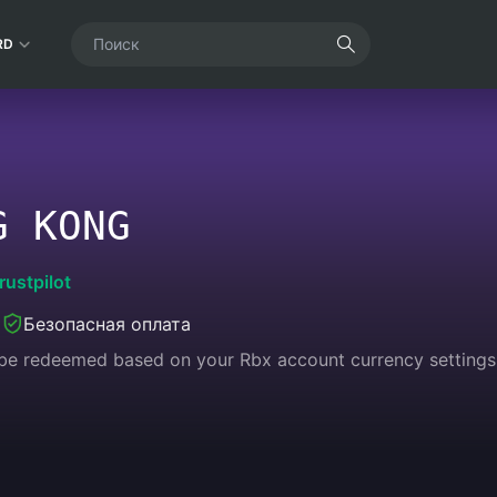
RD
G KONG
rustpilot
а
Безопасная оплата
y be redeemed based on your Rbx account currency settings.