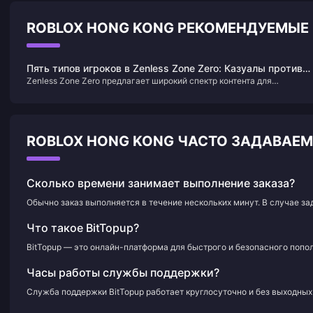
ROBLOX HONG KONG РЕКОМЕНДУЕМЫЕ
Пять типов игроков в Zenless Zone Zero: Казуалы против
Zenless Zone Zero предлагает широкий спектр контента для
Меты — Кто ты?
исследования. Сегодня давайте разберём пять основных типов
игроков, которых вы встретите в игре.
ROBLOX HONG KONG ЧАСТО ЗАДАВАЕ
Сколько времени занимает выполнение заказа?
Обычно заказ выполняется в течение нескольких минут. В случае з
Что такое BitTopup?
BitTopup — это онлайн-платформа для быстрого и безопасного попол
Часы работы службы поддержки?
Служба поддержки BitTopup работает круглосуточно и без выходных 