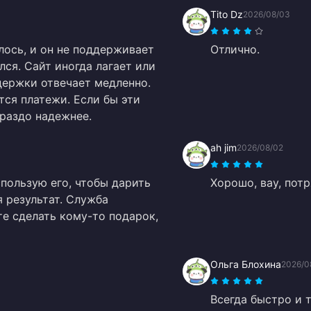
Tito Dz
2026/08/03
лось, и он не поддерживает
Отлично.
лся. Сайт иногда лагает или
держки отвечает медленно.
тся платежи. Если бы эти
раздо надежнее.
ah jim
2026/08/02
спользую его, чтобы дарить
Хорошо, вау, пот
я результат. Служба
е сделать кому-то подарок,
Ольга Блохина
2026/0
Всегда быстро и 