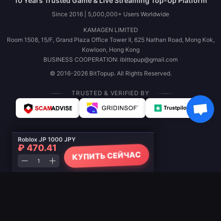
10 Years Trusted Game & Live Streaming Top-Up Platform
Since 2016 | 5,000,000+ Users Worldwide
KAMAGEN LIMITED
Room 1508, 15/F, Grand Plaza Office Tower II, 625 Nathan Road, Mong Kok,
Kowloon, Hong Kong
BUSINESS COOPERATION: ibittopup@gmail.com
© 2016-2026 BitTopup. All Rights Reserved.
TRUSTED & VERIFIED BY
Roblox JP 1000 JPY
₽ 470.41
КУПИТЬ СЕЙЧАС