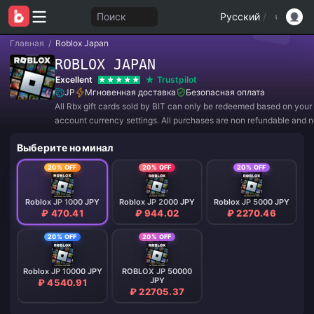
Поиск
Русский
/
Главная
/
Roblox Japan
ROBLOX JAPAN
Excellent
Trustpilot
JP
Мгновенная доставка
Безопасная оплата
All Rbx gift cards sold by BIT can only be redeemed based on your
account currency settings. All purchases are non refundable and 
returnable.
Выберите номинал
20% OFF
20% OFF
20% OFF
Roblox JP 1000 JPY
Roblox JP 2000 JPY
Roblox JP 5000 JPY
₽ 470.41
₽ 944.02
₽ 2270.46
20% OFF
20% OFF
Roblox JP 10000 JPY
ROBLOX JP 50000
JPY
₽ 4540.91
₽ 22705.37