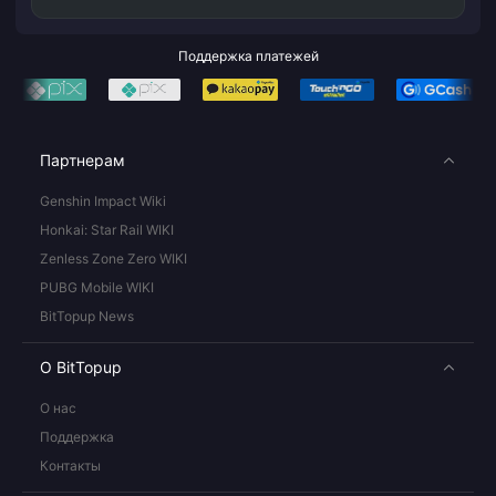
Поддержка платежей
Партнерам
Genshin Impact Wiki
Honkai: Star Rail WIKI
Zenless Zone Zero WIKI
PUBG Mobile WIKI
BitTopup News
О BitTopup
О нас
Поддержка
Контакты