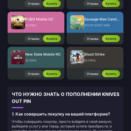
Отзывы
Купить
Отзывы
Купить
PUBG Mobile UC
Sausage Man Candies
GLOBAL
SOUTH EAST ASIA
Отзывы
Купить
Отзывы
Купить
New State Mobile NC
Blood Strike
GLOBAL
GLOBAL
Отзывы
Купить
Отзывы
Купить
ЧТО НУЖНО ЗНАТЬ О ПОПОЛНЕНИИ KNIVES
OUT PIN
1.
Как совершить покупку на вашей платформе?
Чтобы совершить покупку, просто войдите в свой аккаунт,
выберите услугу или товар, который хотите приобрести, и
следуйте инструкциям по оформлению заказа. Вы можете