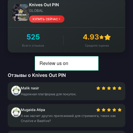
Knives Out PIN
GLOBAL
КУПИТЬ СЕЙЧАС
525
4.93
Всего отзывов
Средняя оценка
Отзывы о Knives Out PIN
Malik nasir
Надежная платформа для покупок.
Mugaida Atipa
А как насчет других приложений для стриминга, таких как
Cruslive и Baatlive?