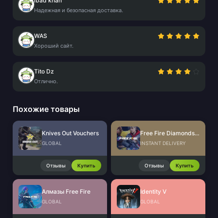
ibad khan
Надежная и безопасная доставка.
WAS
Хороший сайт.
Tito Dz
Отлично.
Похожие товары
Knives Out Vouchers
Free Fire Diamonds EU + TR
GLOBAL
INSTANT DELIVERY
Отзывы
Купить
Отзывы
Купить
Алмазы Free Fire
Identity V
GLOBAL
GLOBAL