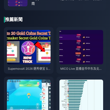
南
推薦新聞
SupernovaX 2026 選秀便宜 Sta
MICO Live 直播金币中东及北非
rMaker 金幣（享 12-23% 折
地区（MENA）v5.2版本后：20
扣）
26年最划算充值指南