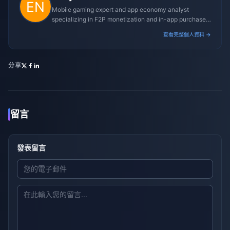
Mobile gaming expert and app economy analyst
specializing in F2P monetization and in-app purchase
trends.
查看完整個人資料 →
分享
留言
發表留言