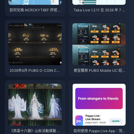
如何兌換 NCRCKYT8EF 序號以
Taka Live 1.2.11 在 2026 年 7 月
獲得免費蛋幣（2026年8月）
更新後耗電異常快速？原因與解
決方法
2026年6月 PUBG G-COIN CD
便宜購買 PUBG Mobile UC 迎戰
K：91.43美元的雙倍促銷活動真
火影忍者疾風傳聯動（2026年7
的划算嗎？
月）：成本、最佳禮包與安全儲
值指南
《燕雲十六聲》山秋活動獎勵 20
如何使用 Poppo Live App：完