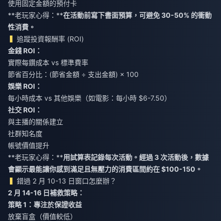
使用固定金額的預付卡
**老玩家心得：**
在活動前寫下書面預算，可避免 30-50% 的衝動
性消費。
追蹤投資報酬率 (ROI)
金錢 ROI：
實際每鑽成本 vs 標準費率
節省百分比：(節省金額 ÷ 支出金額) × 100
娛樂 ROI：
每小時成本 vs 其他娛樂（如電影：每小時 $6-7.50）
社交 ROI：
與主播的關係建立
社群知名度
帳號價值提升
**老玩家心得：**
用試算表記錄每次活動。經過 3 次活動後，數據
會顯示最能讓你感到滿足且無壓力的消費區間約在 $100-150。
錯過 2 月 10-13 日窗口怎麼辦？
2 月 14-16 日補救策略：
策略 1：專注於保證收益
放棄盲盒（價值較低）