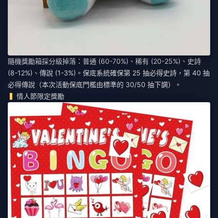
隨機獎勵箱採分級掉落：普通 (60-70%)、稀有 (20-25%)、史詩
(8-12%)、傳說 (1-3%)。保底系統確保第 25 抽必得史詩，第 40 抽
必得傳說（本次活動保底門檻由標準的 30/50 抽下調）。
情人節限定獎勵