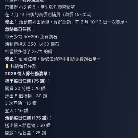
已獲得 4/5 道具，產生強烈湊齊慾望
在 2 月 14 日後的高價期補貨（溢價 15-20%）
修正：
活動前列出清單，算好總額，在 2 月 10-13 日一次買足。
忽略每日任務：
每天少領 50-200 免費鑽石
活動週損失 350-1,400 鑽石
相當於多付了 3-7% 的錢
修正：
勤解任務，從儲值預算中扣除免費鑽石量。
錯過每日任務
2026 情人節任務清單：
標準每日任務 (75 鑽)：
觀看 30 分鐘：20 鑽
送出 5 個禮物：30 鑽
3 次互動：15 鑽
登入：10 鑽
活動每日任務 (175 鑽)：
送出情人節禮物：50 鑽
開啟 1 個盲盒：25 鑽