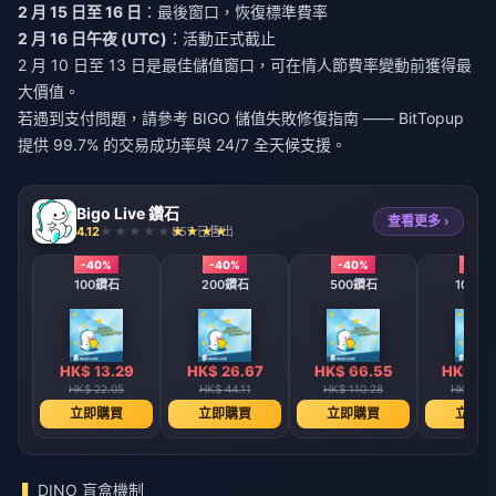
2 月 15 日至 16 日
：最後窗口，恢復標準費率
2 月 16 日午夜 (UTC)
：活動正式截止
2 月 10 日至 13 日是最佳儲值窗口，可在情人節費率變動前獲得最
大價值。
若遇到支付問題，請參考
BIGO 儲值失敗修復指南
—— BitTopup
提供 99.7% 的交易成功率與 24/7 全天候支援。
Bigo Live 鑽石
查看更多 ›
4.12
857 已售出
-40%
-40%
-40%
-40
100鑽石
200鑽石
500鑽石
1000
HK$ 13.29
HK$ 26.67
HK$ 66.55
HK$ 13
HK$ 22.05
HK$ 44.11
HK$ 110.28
HK$ 220
立即購買
立即購買
立即購買
立即購
DINO 盲盒機制