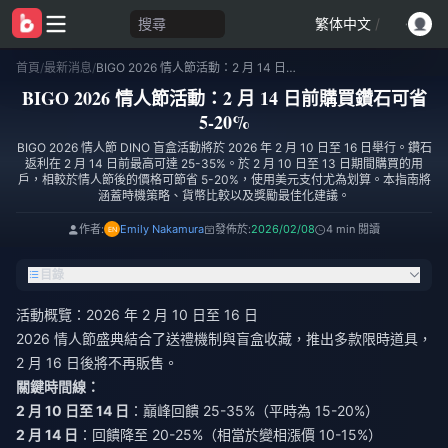
搜尋
繁体中文
/
首頁
/
最新消息
/
BIGO 2026 情人節活動：2 月 14 日前購買鑽石可省 5-20%
BIGO 2026 情人節活動：2 月 14 日前購買鑽石可省
5-20%
BIGO 2026 情人節 DINO 盲盒活動將於 2026 年 2 月 10 日至 16 日舉行。鑽石
返利在 2 月 14 日前最高可達 25-35%。於 2 月 10 日至 13 日期間購買的用
戶，相較於情人節後的價格可節省 5-20%，使用美元支付尤為划算。本指南將
涵蓋時機策略、貨幣比較以及獎勵最佳化建議。
作者:
Emily Nakamura
發佈於:
2026/02/08
4 min 閱讀
目錄
活動概覽：2026 年 2 月 10 日至 16 日
2026 情人節盛典結合了送禮機制與盲盒收藏，推出多款限時道具，
2 月 16 日後將不再販售。
關鍵時間線：
2 月 10 日至 14 日
：巔峰回饋 25-35%（平時為 15-20%）
2 月 14 日
：回饋降至 20-25%（相當於變相漲價 10-15%）