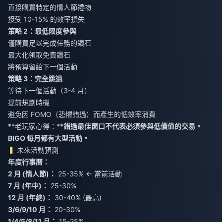
直接購買特定的情人節禮物
接受 10-15% 的效率損失
策略 2：最低限度參與
僅購買足以完成任務的鑽石
最大化領取免費鑽石
將預算留給下一個活動
策略 3：完全跳過
等待下一個活動（3-4 月）
提前規劃時機
避免因 FOMO（恐懼錯過）而產生的低效率消費
**老玩家心得：**
錯過最佳窗口不代表必須參與低價值的交易。
BIGO 每月都有大型活動。
未來活動預測
年度行事曆：
2 月 (情人節)：
25-35% ← 當前活動
7 月 (年中)：
25-30%
12 月 (年終)：
30-40% (最高)
3/6/9/10 月：
20-30%
1/4/5/8/11 月：
15-25%