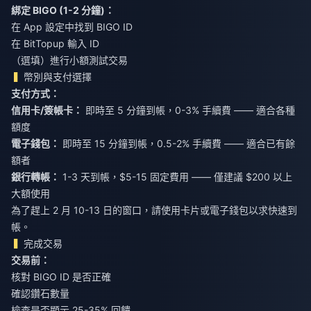
綁定 BIGO (1-2 分鐘)：
在 App 設定中找到 BIGO ID
在 BitTopup 輸入 ID
（選填）進行小額測試交易
幣別與支付選擇
支付方式：
信用卡/簽帳卡：
即時至 5 分鐘到帳，0-3% 手續費 —— 適合各種
額度
電子錢包：
即時至 15 分鐘到帳，0.5-2% 手續費 —— 適合已有餘
額者
銀行轉帳：
1-3 天到帳，$5-15 固定費用 —— 僅建議 $200 以上
大額使用
為了趕上 2 月 10-13 日的窗口，請使用卡片或電子錢包以求快速到
帳。
完成交易
交易前：
核對 BIGO ID 是否正確
確認鑽石數量
檢查是否顯示 25-35% 回饋