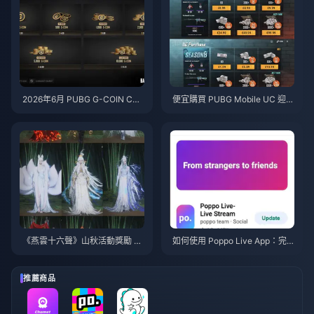
2026年6月 PUBG G-COIN CD
便宜購買 PUBG Mobile UC 迎戰
K：91.43美元的雙倍促銷活動真
火影忍者疾風傳聯動（2026年7
的划算嗎？
月）：成本、最佳禮包與安全儲
值指南
《燕雲十六聲》山秋活動獎勵 20
如何使用 Poppo Live App：完
26年7月：完整清單、貨幣與兌
全新手指南 | 2026年7月
換優先級
推薦商品