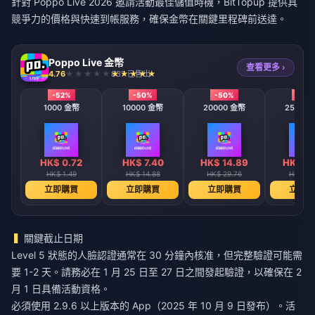
針對
Poppo Live 2026 邀請活動最佳儲值時機
，BitTopup 提供具
競爭力的價格與快速到帳服務，確保金幣在關鍵里程碑前送達。
Poppo Live 金幣
查看更多 ›
4.76
837 已售出
-52%
-50%
-50%
-50
1000 金幣
10000 金幣
20000 金幣
25500
HK$ 0.72
HK$ 7.40
HK$ 14.89
HK$ 18
HK$ 1.49
HK$ 14.88
HK$ 29.76
HK$ 37
立即購買
立即購買
立即購買
立即購
關鍵截止日期
Level 5 狀態的人臉認證通常在 30 分鐘內核准，但完整驗證可能需
要 1-2 天。請務必在 1 月 25 日至 27 日之間發起驗證，以確保在 2
月 1 日具備活動資格。
必須使用 2.9.6 以上版本的 App（2025 年 10 月 9 日發布）。活