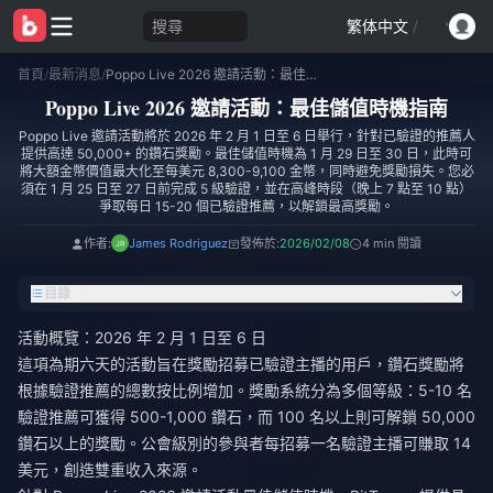
搜尋
繁体中文
/
首頁
/
最新消息
/
Poppo Live 2026 邀請活動：最佳儲值時機指南
Poppo Live 2026 邀請活動：最佳儲值時機指南
Poppo Live 邀請活動將於 2026 年 2 月 1 日至 6 日舉行，針對已驗證的推薦人
提供高達 50,000+ 的鑽石獎勵。最佳儲值時機為 1 月 29 日至 30 日，此時可
將大額金幣價值最大化至每美元 8,300-9,100 金幣，同時避免獎勵損失。您必
須在 1 月 25 日至 27 日前完成 5 級驗證，並在高峰時段（晚上 7 點至 10 點）
爭取每日 15-20 個已驗證推薦，以解鎖最高獎勵。
作者:
James Rodriguez
發佈於:
2026/02/08
4 min 閱讀
目錄
活動概覽：2026 年 2 月 1 日至 6 日
這項為期六天的活動旨在獎勵招募已驗證主播的用戶，鑽石獎勵將
根據驗證推薦的總數按比例增加。獎勵系統分為多個等級：5-10 名
驗證推薦可獲得 500-1,000 鑽石，而 100 名以上則可解鎖 50,000
鑽石以上的獎勵。公會級別的參與者每招募一名驗證主播可賺取 14
美元，創造雙重收入來源。