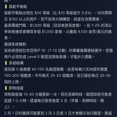
播。
盈虧平衡點
盈虧平衡點出現在 $50 等級（比 $10 等級提升 3.6%）。任何預算
在 $100 以上的用戶，若不採用大額購買，就是在浪費價值。
最高價值門檻：$1,000 等級（目前無更高套餐）。前 1-2% 的頂尖
參與者通常會購買多個 $1,000 套餐，以獲取 9,100 金幣/美元的匯
率。
邀請系統機制
該系統透過包含您用戶 ID（7-10 位數）的專屬推薦連結運作。受邀
用戶必須完成 Level 5 驗證並開始直播，才能計入獎勵。
多級結構
達到第 5 級需要 90-150 名驗證推薦，這意味著六天內總共需要
150-200 個邀請。平均每天 25-33 個邀請，這已接近每日 20-30
個的上限。
即時追蹤
控制面板每 15-30 分鐘更新一次，但在高峰時段，驗證狀態可能會
延遲 1-2 小時。建議每日檢查進度 3 次（早晨、高峰時段、晚
上）。
2 月 1 日的邀請可能要到 2 月 2 日或 3 日才會顯示為已驗證。建議