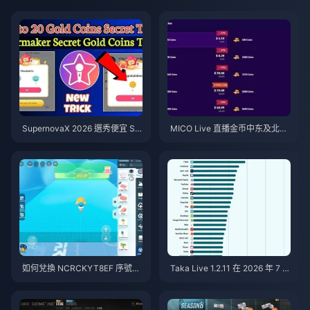
SupernovaX 2026 選秀便宜 Sta
MICO Live 直播金币中东及北非
rMaker 金幣（享 12-23% 折
地区（MENA）v5.2版本后：20
扣）
26年最划算充值指南
如何兌換 NCRCKYT8EF 序號以
Taka Live 1.2.11 在 2026 年 7 月
獲得免費蛋幣（2026年8月）
更新後耗電異常快速？原因與解
決方法