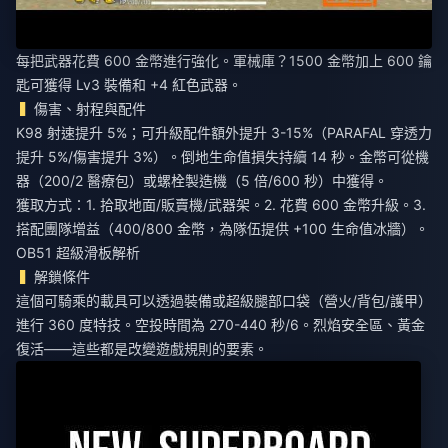
每把武器花費 600 金幣進行強化。軍械庫？1500 金幣加上 600 鑰
匙可獲得 Lv3 裝備和 +4 紅色武器。
傷害、射程與配件
K98 射速提升 5%；可升級配件額外提升 3-15%（PARAFAL 穿透力
提升 5%/傷害提升 3%）。倒地生命值損失持續 14 秒。金幣可從機
器（200/2 醫療包）或螺栓製造機（5 倍/600 秒）中獲得。
獲取方式：1. 拾取地面/販賣機/武器架。2. 花費 600 金幣升級。3.
搭配團隊增益（400/800 金幣，為隊伍提供 +100 生命值冰牆）。
OB51 超級滑板解析
解鎖條件
這個可騎乘的載具可以透過裝備或超級腿部口袋（營火/背包/護甲）
進行 360 度特技。空投時間為 270-440 秒/6。烈焰安全區、黃金
復活——這些都是改變遊戲規則的要素。