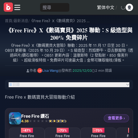
搜尋
繁体中文
/
首頁
/
最新消息
/
《Free Fire》X《數碼寶貝》2025 聯動：S 級造型與 200% 免費碎片
《Free Fire》X《數碼寶貝》2025 聯動：S 級造型與
200% 免費碎片
《Free Fire》X《數碼寶貝大冒險》聯動：2025 年 11 月 17 日至 30 日，
OB51 更新後（2025 年 10 月 29 日）。S 級造型：烈焰野牛、亞古獸寵物（透
過碎片/鑽石獲得）。OB51 更新內容：溫徹斯特（2 發點射，850 傷害升
級）、超級滑板特技。免費碎片可達最大值；金幣可賺取槍枝/滑板。
作者:
Lisa Wang
發佈於:
2025/12/03
2 min 閱讀
目錄
Free Fire x 數碼寶貝大冒險聯動介紹
Free Fire 鑽石
查看更多 ›
4.36
957 已售出
-47%
-73%
-73%
-73
Free Fire
Free Fire
Free Fire
Free F