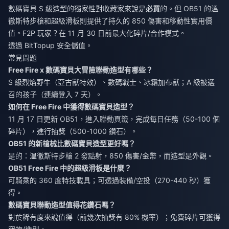
數碼寶貝 S 級造型的獨家性對收藏家來說是
必買
的。但 OB51 的溫
徹斯特步槍和超級滑板則提供了持久的 850 傷害和移動性實用價
值。F2P 玩家？在 11 月 30 日前最大化碎片/合作模式。
透過 BitTopup 安全儲值。
常見問題
Free Fire x 數碼寶貝大冒險聯動造型有哪些？
S 級烈焰野牛（亞古獸特效）、數碼戰士、冰霜加布獸；A 級被選
召的孩子（連續登入 7 天）。
如何在 Free Fire 中獲得數碼寶貝造型？
11 月 17 日更新 OB51，進入聯動頁籤，完成每日任務（50-100 個
碎片），進行抽獎（500-1000 鑽石）。
OB51 的新槍械比數碼寶貝造型更好嗎？
是的：溫徹斯特步槍 2 發點射，850 傷害/金幣，而造型是外觀。
OB51 Free Fire 中的超級滑板是什麼？
可騎乘的 360 度特技載具；可透過裝備/空投（270-440 秒）獲
得。
數碼寶貝聯動造型值得花鑽石嗎？
對於稀有度來說值得（前幾次抽獎有 80% 機率）；免費碎片可獲得