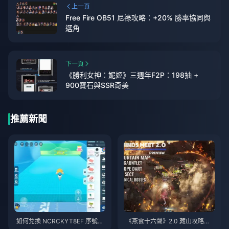
上一頁
Free Fire OB51 尼祿攻略：+20% 勝率協同與
選角
下一頁
《勝利女神：妮姬》三週年F2P：198抽 +
900寶石與SSR奇美
推薦新聞
如何兌換 NCRCKYT8EF 序號以
《燕雲十六聲》2.0 藏山攻略指