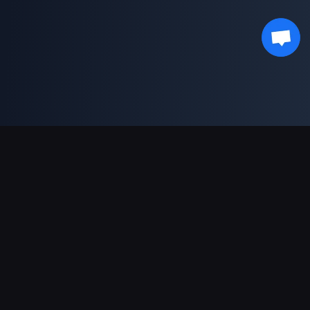
支援的付款方式
合作夥伴
Genshin Impact Wiki
Honkai: Star Rail WIKI
Zenless Zone Zero WIKI