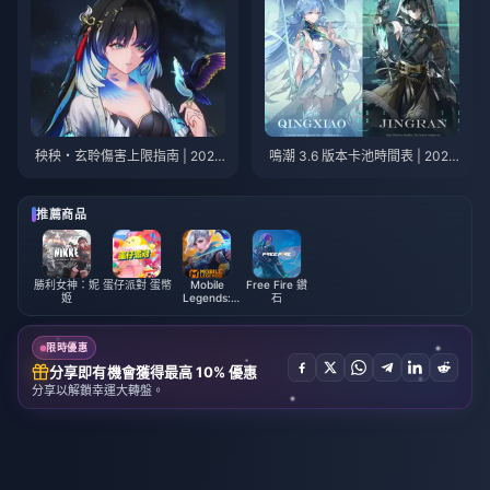
秧秧・玄聆傷害上限指南 | 2026
鳴潮 3.6 版本卡池時間表 | 2026
年7月
年7月
推薦商品
勝利女神：妮
蛋仔派對 蛋幣
Mobile
Free Fire 鑽
姬
Legends:
石
Bang Bang
限時優惠
分享即有機會獲得最高 10% 優惠
分享以解鎖幸運大轉盤。