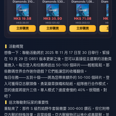
Diamonds 310
Diamonds 530
Diamonds 1,080
Diamonds 
Diamonds
Diamonds
Diamonds
Diamo
【Middle East
【Middle East
【Middle 
region optional】
region optional】
region opt
HK$ 19.58
HK$ 35.50
HK$ 71.08
HK$ 14
HK$ 36.91
HK$ 131.42
HK$ 263.13
HK$ 525
立即購買
立即購買
立即購買
立即購
活動概覽
想像一下：聯動活動將於 2025 年 11 月 17 日至 30 日舉行，緊接
在 10 月 29 日 OB51 版本更新之後。您可以直接從主選單的活動頁
籤進入。每日登入和任務將送出 50-100 個碎片——輕輕鬆鬆。那
些數碼世界合作迷你遊戲？它們能讓您的收穫翻倍。
每日任務——五到十個——將為您帶來額外的 50-100 個碎片。登
入可獲得亞古獸頭像、勇氣徽章旗幟和貼紙。組隊進行合作模式，
您的速度將提升三倍。單人模式？速度會慢約 40%。很殘酷，對
吧？
這次聯動對玩家的重要性
重點來了：那件 S 級烈焰野牛套裝需要 300-600 鑽石，但它附帶
亞古獸的特殊效果，非常吸睛。亞古獸寵物可以進化成暴龍獸，並