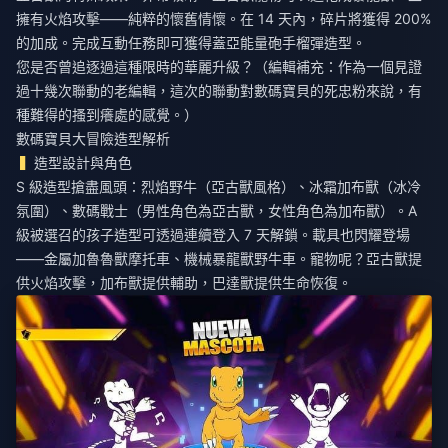
擁有火焰攻擊——純粹的懷舊情懷。在 14 天內，碎片將獲得 200%
的加成。完成互動任務即可獲得蓋亞能量砲手榴彈造型。
您是否曾追逐過這種限時的華麗升級？（編輯補充：作為一個見證
過十幾次聯動的老編輯，這次的聯動對數碼寶貝的死忠粉來說，有
種難得的搔到癢處的感覺。）
數碼寶貝大冒險造型解析
造型設計與角色
S 級造型搶盡風頭：烈焰野牛（亞古獸風格）、冰霜加布獸（冰冷
氛圍）、數碼戰士（男性角色為亞古獸，女性角色為加布獸）。A
級被選召的孩子造型可透過連續登入 7 天解鎖。載具也閃耀登場
——金屬加魯魯獸摩托車、機械暴龍獸野牛車。寵物呢？亞古獸提
供火焰攻擊，加布獸提供輔助，巴達獸提供生命恢復。