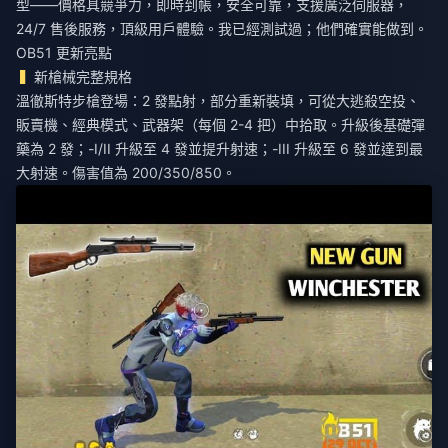
型
——價格具競爭力，即時到帳，安全可靠，支援廣泛伺服器，
24/7 售後服務，頂級用戶體驗。我已經測試過；他們確實能做到。
OB51 更新亮點
新槍械完整規格
溫徹斯特步槍登場：2 發點射，部分重新裝填，可從大逃殺空投、
販賣機、經典模式、武器架（每個 2-4 把）中拾取。升級後基礎彈
藥為 2 發；-I/II 升級至 4 發並提升射速；-III 升級至 6 發並達到最
大射速。傷害值為 200/350/850。