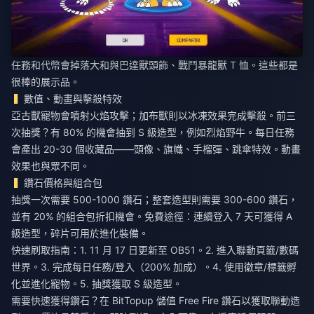
任務和代幣會掉落大和與巴達獸頭飾、戰鬥暴龍獸 T 恤。這些都是
很棒的展示品。
數值、動畫與擊殺特效
亞古獸寵物會噴射火焰攻擊；加布獸則以冰凍效果完成擊殺。前三
次抽獎？有 80% 的機會抽到 S 級造型，例如烈焰野牛。每日任務
會產出 20-30 個收藏品——頭像、旗幟、手榴彈、跳傘特效。動畫
效果也與眾不同。
鑽石價格與組合包
抽獎一次需要 500-1000 鑽石；整套造型則需要 300-600 鑽石，
並有 20% 的組合包折扣機會。免費途徑：連續登入 7 天可獲得 A
級造型，碎片可用於進化裝備。
快速刷取指南：1. 11 月 17 日更新至 OB51。2. 進入聯動頁籤/數碼
世界。3. 完成每日任務/登入（200% 加成）。4. 使用徽章/標籤孵
化並進化寵物。5. 抽獎獲取 S 級造型。
需要快速獲得鑽石？在
BitTopup 儲值 Free Fire 鑽石以獲取聯動造