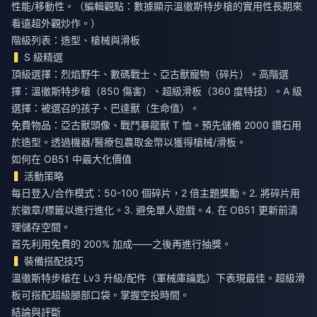
性能/移動性。（編輯觀點：數據顯示溫徹斯特步槍的實用性長期來
看遠超外觀炒作。）
階級列表：造型、槍械與滑板
S 級精選
頂級選擇：烈焰野牛、數碼戰士、亞古獸寵物（碎片）。高階選
擇：溫徹斯特步槍（850 傷害）、超級滑板（360 度特技）。A 級
選擇：被選召的孩子、巴達獸（生命值）。
免費物品：亞古獸頭像、戰鬥暴龍獸 T 恤。預先儲備 2000 鑽石用
於造型。透過機器/醫療包農取金幣以獲得槍械/滑板。
如何在 OB51 中最大化價值
活動策略
每日登入/合作模式：50-100 個碎片，2 倍主題獎勵。2. 將碎片用
於徽章/標籤以進行進化。3. 避免單人遊戲。4. 在 OB51 更新前清
理儲存空間。
首先利用免費的 200% 加成——之後再進行抽獎。
裝備搭配技巧
溫徹斯特步槍在 Lv3 升級/配件（軍械庫鑰匙）下表現最佳。超級滑
板可搭配超級腿部口袋。掌握空投時間。
結論與評斷