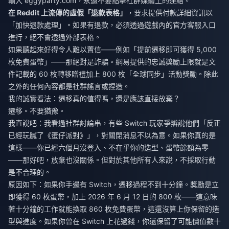
輸入 eggyparty.com，永遠不要點擊社群媒體上的連結。
在 Reddit 上流傳的虛假「退款表格」
，要求提供付款詳細資訊以
「加快退款處理」。如果有退款，必須透過遊戲內的官方客服入口
進行，絕不會透過外部表格。
如果聽起來好得令人難以置信——例如「提前遷移即可獲得 5,000
枚免費蛋幣」——那絕對是詐騙。網易提供的忠誠獎勵上限就是文
件記載的 60 枚轉移贈禮加上 800 枚「全球同步」活動獎勵。除此
之外的任何內容都是社群謠言或捏造。
我的誠實看法：遷移真的值得嗎，還是應該直接放棄？
遷移。不要猶豫。
我直說吧：我看過社群討論串，有些 Switch 玩家爭辯說他們「反正
已經玩膩了《蛋仔派對》」，對關閉消息不以為意。如果你真的是
這樣——你已經六個月沒登入、不在乎你的造型、蛋幣餘額為零
——那好吧，放棄也沒關係。但對於其他所有人來說，不採取行動
是不合理的。
原因如下：如果你手邊有 Switch，遷移過程不到十分鐘。獎勵是立
即獲得 60 枚蛋幣，加上 2026 年 6 月 12 日的 800 枚——這意味
著十分鐘的工作就能換取 860 枚免費蛋幣，這還沒算上你保留的造
型與進度。如果你曾在 Switch 上花過錢，你還保留了可能價值數十