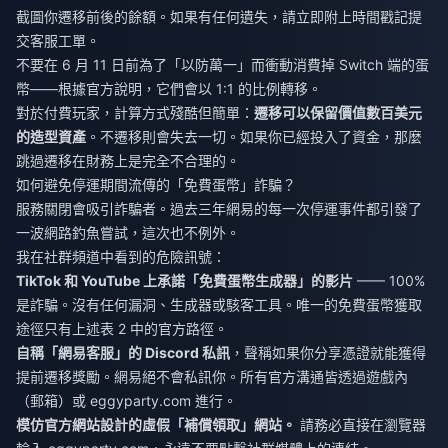
截圖你遷移前後的餘額。如果有任何遺失，請立即附上時間戳記提
交客服工單。
不要在 6 月 11 日前為了「以防萬一」而衝動消費掉 Switch 端的蛋
幣——根據官方說明，它們會以 1:1 的比例轉移。
對於付費玩家，計算方式殘酷但簡單：
遷移可以保留價值數百美元
的造型資產
。不遷移則會失去一切。如果你已經投入了資金，那麼
跳過遷移在財務上是完全不合理的。
如何避免停運期間流傳的「免費蛋幣」詐騙？
服務關閉會吸引詐騙者。過去三年網易的每一次停運事件都引發了
一波網路釣魚嘗試，這次也不例外。
我在社群頻道中看到的危險訊號：
TikTok 和 YouTube 上承諾「免費蛋幣生成器」的影片
—— 100%
是詐騙。沒有任何漏洞、生成器或駭客工具。唯一的免費蛋幣獲取
途徑只有上述表 2 中的官方路徑。
自稱「網易客服」的 Discord 私訊
，聲稱如果你分享憑證就能獲得
提前遷移獎勵。網易絕不會私訊你。所有官方溝通皆透過遊戲內
（郵箱）或 eggyparty.com 進行。
模仿官方網站設計的虛假「補償領取」網站。
請務必直接在瀏覽器