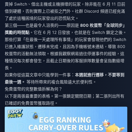
賣掉 Switch、借出主機或主機損壞的玩家，除非能在 6 月 11 日前
借到硬體，否則實際上已被拒之門外。社群 Discord 頻道已經充滿
了處於這種困境的玩家發出的恐慌貼文。
第三個——也是最令人沮喪的——原因是
800 枚蛋幣「全球同步」
獎勵的時間點
。它在 6 月 12 日發放，也就是在 Switch 鎖定之後。
那些打算「在最後一天處理所有事情」的玩家會發現他們的 Switch
已進入維護狀態，遷移未完成，且因為手機帳號未連結，導致 800
枚蛋幣的活動無法領取。根據我觀察網易過往停運事件的經驗，這
種情況每次都會發生，且截止日期後的客服排隊數量會呈指數級增
長。
如果你從這篇文章中只能學到一件事：
本週就進行遷移，不要等到
最後一週。
等待所帶來的複合風險遠大於便利性。
免費蛋幣的完整數值拆解為何？
以下是兩張最重要的表格。第一張鎖定關閉日期；第二張列出所有
已確認的免費蛋幣獲取路徑。