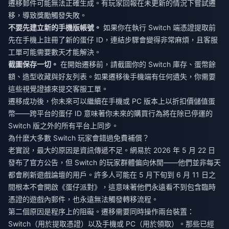
遷移郵件可能無法正確生成。有玩家回報在未更新的情況下嘗試遷
移，導致獎勵觸發失敗。
不要先建立新的手機版帳號。
如果你在執行 Switch 端憑證提取前
先在手機上註冊了新的蛋仔 ID，連結步驟會變得非常麻煩，且客服
工單可能需要數天才能解決。
截圖保存一切。
在開始遷移前，請截圖你的 Switch 庫存、蛋幣餘
額、造型收藏與好友列表。如果遷移後手機端有任何遺失，你需要
這些視覺證據來提交客服工單。
遷移成功後，你未來可以繼續在手機或 PC 版本上
以折扣價儲值蛋
幣
——跨平台的蛋仔 ID 意味著你未來的購買行為將在除已停運的
Switch 版之外的所有平台上同步。
為什麼大多數 Switch 玩家會錯過免費補償？
老實說，最大的原因是資訊傳遞不足。網易於 2026 年 5 月 22 日
發布了官方公告，但 Switch 的玩家群體偏向休閒——他們並非每天
都會刷新遊戲論壇的用戶。許多人可能在 5 月下旬到 6 月 11 日之
間根本不會開啟《蛋仔派對》，這意味著他們永遠看不到包含臨時
憑證的遊戲內郵件，也永遠無法觸發轉移流程。
第二個原因是程序上的阻礙。遷移需要同時操作兩台裝置：
Switch（用於提取憑證）以及手機或 PC（用於領取）。那些已經