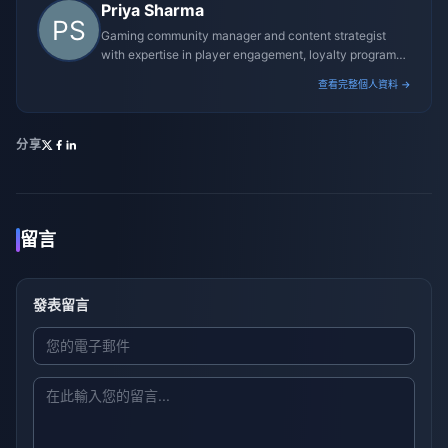
Priya Sharma
Gaming community manager and content strategist
with expertise in player engagement, loyalty programs,
and promotional campaigns.
查看完整個人資料 →
分享
留言
發表留言