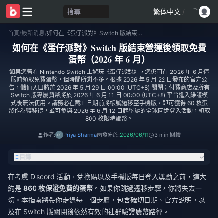
搜尋
繁体中文
/
首頁
/
最新消息
/
如何在《蛋仔派對》Switch 版結束營運後領取免費蛋幣（2026 年 6 月）
如何在《蛋仔派對》Switch 版結束營運後領取免費
蛋幣（2026 年 6 月）
如果您曾在 Nintendo Switch 上遊玩《蛋仔派對》，您仍可在 2026 年 6 月停
服前領取免費蛋幣，但時間所剩不多。根據 2026 年 5 月 22 日發布的官方公
告，儲值入口將於 2026 年 5 月 29 日 00:00 (UTC+8) 關閉；付費商店及所有
Switch 版專屬貨幣將於 2026 年 6 月 11 日 00:00 (UTC+8) 平台進入維護模
式後無法使用。請務必在截止日期前將帳號遷移至手機版，即可獲得 60 枚蛋
幣作為轉移禮，並可參與 2026 年 6 月 12 日起舉辦的全球同步登入活動，領取
800 枚限時蛋幣。
作者:
Priya Sharma
發佈於:
2026/06/11
3 min 閱讀
目錄
在考慮 Discord 活動、兌換碼以及手機版每日登入獎勵之前，這大
約是
860 枚保證免費的蛋幣
。如果你跳過遷移步驟，你將失去一
切。本指南將帶你走過每一個步驟，包含確切日期、官方說明，以
及在 Switch 版關閉後依然有效的社群驗證農幣路徑。