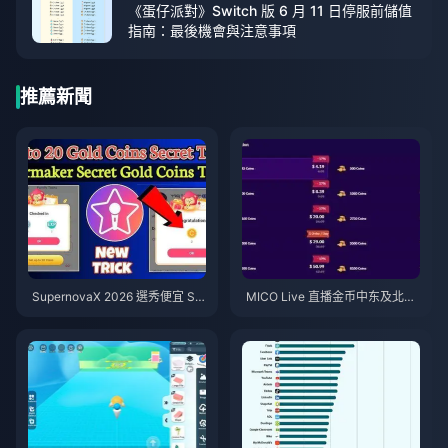
《蛋仔派對》Switch 版 6 月 11 日停服前儲值
指南：最後機會與注意事項
推薦新聞
SupernovaX 2026 選秀便宜 Sta
MICO Live 直播金币中东及北非
rMaker 金幣（享 12-23% 折
地区（MENA）v5.2版本后：20
扣）
26年最划算充值指南