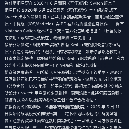
為什麼網易要在 2026 年 6 月關閉《蛋仔派對》Switch 版本？
網易已於
2026 年 5 月 22 日
透過《蛋仔派對》官方網站確認了
Switch 版本的關閉消息，並將其定調為服務整合，而非遊戲全面停
運。手機版（iOS/Android）與 PC 客戶端將繼續正常運作——僅有
Nintendo Switch 版本將會下架。官方公告明確指出：「建議您提
前使用，或綁定帳號後在手機端繼續正常使用。」
措辭非常關鍵。網易並未承諾對所有 Switch 端的餘額進行等值補
償，而是引導玩家將「遷移」作為預設路徑。如果你忽略遷移提示
且從未綁定帳號，你的蛋幣將隨著 Switch 服務的終止而失效。官方
公告中並未提及任何針對未綁定餘額的自動退款機制。
從商業角度來看，相較於《蛋仔派對》以手機為主的受眾，Switch
玩家群體可能已不具備維持營運的經濟效益。遊戲的核心社交循環
（派對房間、UGC 地圖、跨平台派對）最初就是為觸控與 PC 輸入
所設計。Switch 用戶屬於少數群體，關閉該版本能將伺服器負載、
修補程式 QA 以及認證成本從三個平台整合為兩個。
這對你實際的影響是：
不要等待所謂的寬限期。
2026 年 6 月 11
日開始的維護模式並非緩衝期——跨多個地區帳號的社群測試證
實，遊戲內貨幣介面會在該時間點鎖定。一旦鎖定，官方恢復流程
需要提交客服工單，且根據過往網易停運事件的社群回報，如果遷