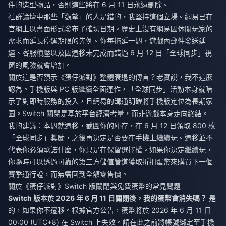
件的造型物品，否則這些將在 6 月 11 日永遠刪除。
社群論壇中那些「觀望」的人是錯的，我堅持這個立場。網易已在
官網上以書面形式發布了確切日期。歷史上沒有網易因休閒玩家的
需求而延長停運期限的先例。你每拖延一週，遊戲內郵件發送延
遲、客服積壓以及因遷移未完成而錯過 6 月 12 日「全球同步」視
窗的風險就會增加。
關於這是否預示《蛋仔派對》整體衰退的傳言？老實說，我不這麼
認為。手機版與 PC 版繼續全面運作，「全球同步」活動本身就暗
示了對即時服務的投入，且網易的溝通明確將手機版定位為長期家
園。Switch 關閉是基於平台經濟考量，而非遊戲本身走向終結。
我的建議：本週就遷移，截圖你的庫存，在 6 月 12 日領取 800 枚
「全球同步」獎勵，之後再決定是否要在手機上繼續玩。遷移並不
代表你必須承諾什麼，你只是在保留選擇權。如果你決定繼續玩，
你隨時可以
透過可靠的第三方儲值管道獲取折扣蛋幣
來購買下一個
賽季通行證，而無需回到全額零售價。
關於《蛋仔派對》Switch 版關閉與免費蛋幣的常見問題
Switch 版本於 2026 年 6 月 11 日關閉後，我的蛋幣會消失嗎？
是
的，如果你不遷移。根據官方公告，蛋幣將於 2026 年 6 月 11 日
00:00 (UTC+8) 在 Switch 上失效。請在此之前將帳號綁定至手機