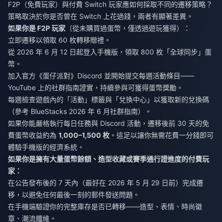
F2P（免費玩家）與付費 Switch 玩家應如何採取不同的遷移策略？
策略取決於你是否曾在 Switch 上花過錢，兩者有顯著差異。
如果你是 F2P 玩家
（從未購買過蛋幣，僅透過遊玩獲得）：
立即遷移以領取 60 枚轉移贈禮。
從 2026 年 6 月 12 日起登入手機版，領取 800 枚「全球同步」蛋
幣。
加入官方《蛋仔派對》Discord 並開始提交每週活動條目——
YouTube 上的社群指南證實，持續參與可獲得蛋幣獎勵。
每週檢查遊戲內的「活動」標籤與「兌換中心」以獲取新的兌換碼
（參考 BlueStacks 2026 年 6 月社群指南）。
如果你能嚴格執行每日任務與 Discord 活動，遷移後前 30 天的免
費蛋幣收益約為
1,000–1,500 枚
。這足以讓你無需花費一分錢即可
體驗手機版的經濟系統。
如果你是擁有大量蛋幣餘額、造型收藏或賽季通行證進度的付費玩
家：
在公告發布後的 7 天內（最好在 2026 年 5 月 29 日前）完成遷
移，以避免任何最後一刻的郵件發送問題。
在手機端驗證你的完整庫存是否已轉移——造型、表情、時尚徽
章、潮流纖維。