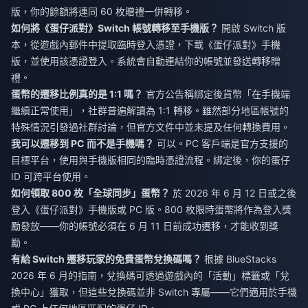
版，你的餘額將連同 60 枚贈禮一併轉移。
如何將《蛋仔派對》Switch 帳號轉移至手機版？
開啟 Switch 版
本，從遊戲內郵件中提取臨時登入憑證，下載《蛋仔派對》手機
版，並使用該憑證登入。系統會自動連結你的帳號並發送轉移贈
禮。
蛋幣的遷移比例真的是 1:1 嗎？
官方公告稱綁定後貨幣「在手機端
繼續正常使用」，社群普遍解讀為 1:1 轉移。雖然部分地區帳號的
特殊情況引發過社群討論，但官方文件中並未提及任何轉換費用。
我可以遷移到 PC 而不是手機嗎？
可以。PC 客戶端是官方支援的
目標平台，使用與手機版相同的臨時憑證流程。綁定後，你的蛋仔
ID 可跨平台使用。
如何領取 800 枚「全球同步」蛋幣？
於 2026 年 6 月 12 日或之後
登入《蛋仔派對》手機版或 PC 版。800 枚限時蛋幣將作為登入獎
勵發放——你的帳號必須在 6 月 11 日前成功遷移，才能收到獎
勵。
有給 Switch 遷移玩家的免費蛋幣兌換碼嗎？
根據 BlueStacks
2026 年 6 月的指南，兌換碼可透過遊戲內的「活動」標籤或「兌
換中心」獲取，但這些兌換碼並非 Switch 專屬——它們適用於手機