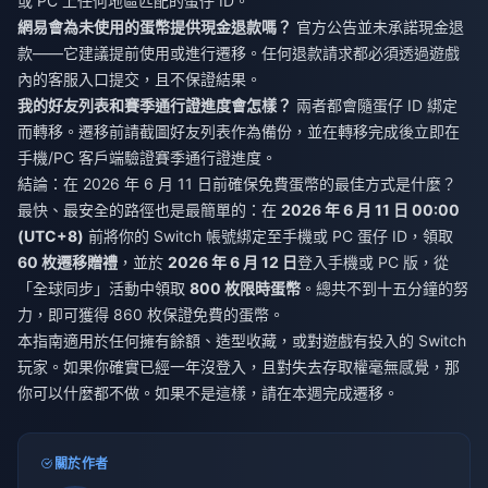
或 PC 上任何地區匹配的蛋仔 ID。
網易會為未使用的蛋幣提供現金退款嗎？
官方公告並未承諾現金退
款——它建議提前使用或進行遷移。任何退款請求都必須透過遊戲
內的客服入口提交，且不保證結果。
我的好友列表和賽季通行證進度會怎樣？
兩者都會隨蛋仔 ID 綁定
而轉移。遷移前請截圖好友列表作為備份，並在轉移完成後立即在
手機/PC 客戶端驗證賽季通行證進度。
結論：在 2026 年 6 月 11 日前確保免費蛋幣的最佳方式是什麼？
最快、最安全的路徑也是最簡單的：在
2026 年 6 月 11 日 00:00
(UTC+8)
前將你的 Switch 帳號綁定至手機或 PC 蛋仔 ID，領取
60 枚遷移贈禮
，並於
2026 年 6 月 12 日
登入手機或 PC 版，從
「全球同步」活動中領取
800 枚限時蛋幣
。總共不到十五分鐘的努
力，即可獲得 860 枚保證免費的蛋幣。
本指南適用於任何擁有餘額、造型收藏，或對遊戲有投入的 Switch
玩家。如果你確實已經一年沒登入，且對失去存取權毫無感覺，那
你可以什麼都不做。如果不是這樣，請在本週完成遷移。
關於作者