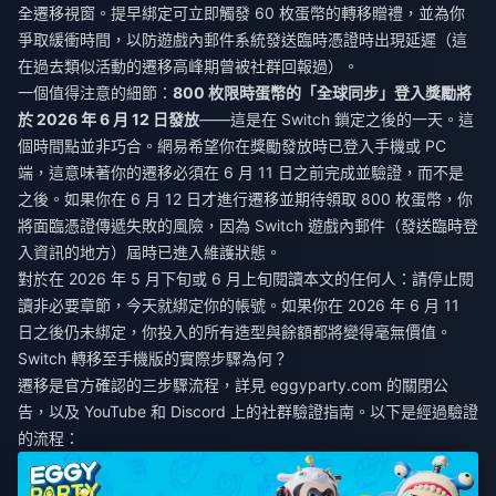
全遷移視窗。提早綁定可立即觸發 60 枚蛋幣的轉移贈禮，並為你
爭取緩衝時間，以防遊戲內郵件系統發送臨時憑證時出現延遲（這
在過去類似活動的遷移高峰期曾被社群回報過）。
一個值得注意的細節：
800 枚限時蛋幣的「全球同步」登入獎勵將
於 2026 年 6 月 12 日發放
——這是在 Switch 鎖定之後的一天。這
個時間點並非巧合。網易希望你在獎勵發放時已登入手機或 PC
端，這意味著你的遷移必須在 6 月 11 日之前完成並驗證，而不是
之後。如果你在 6 月 12 日才進行遷移並期待領取 800 枚蛋幣，你
將面臨憑證傳遞失敗的風險，因為 Switch 遊戲內郵件（發送臨時登
入資訊的地方）屆時已進入維護狀態。
對於在 2026 年 5 月下旬或 6 月上旬閱讀本文的任何人：請停止閱
讀非必要章節，今天就綁定你的帳號。如果你在 2026 年 6 月 11
日之後仍未綁定，你投入的所有造型與餘額都將變得毫無價值。
Switch 轉移至手機版的實際步驟為何？
遷移是官方確認的三步驟流程，詳見 eggyparty.com 的關閉公
告，以及 YouTube 和 Discord 上的社群驗證指南。以下是經過驗證
的流程：