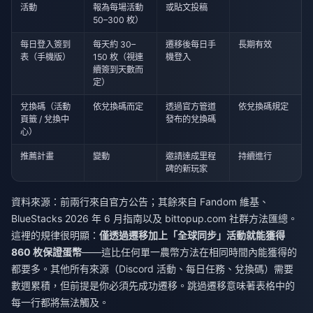
活動
報為每場活動
或貼文投稿
50–300 枚）
每日登入簽到
每天約 30–
遷移後每日手
長期有效
表（手機版）
150 枚（視連
機登入
續簽到天數而
定）
兌換碼（活動
依兌換碼而定
透過官方管道
依兌換碼規定
頁籤 / 兌換中
發布的兌換碼
心）
推薦計畫
變動
邀請達成里程
持續進行
碑的新玩家
資料來源：前兩行來自官方公告；其餘來自 Fandom 維基、
BlueStacks 2026 年 6 月指南以及 bittopup.com 社群方法匯總。
這裡的規律很明顯：
僅透過遷移加上「全球同步」活動就能獲得
860 枚保證蛋幣
——這比任何單一農幣方法在相同時間內能獲得的
都要多。其他所有來源（Discord 活動、每日任務、兌換碼）需要
數週累積，但前提是你必須先成功遷移。跳過遷移意味著表格中的
每一行都將無法觸及。