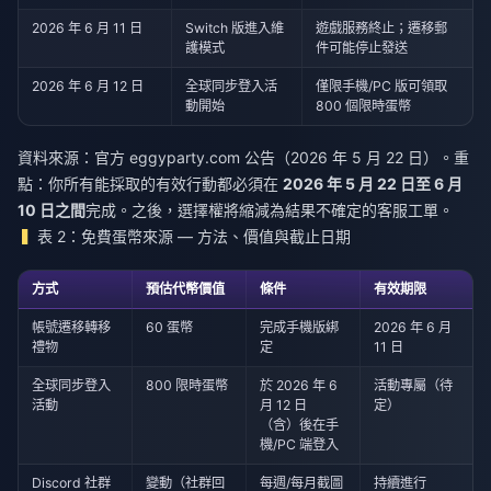
2026 年 6 月 11 日
Switch 版進入維
遊戲服務終止；遷移郵
護模式
件可能停止發送
2026 年 6 月 12 日
全球同步登入活
僅限手機/PC 版可領取
動開始
800 個限時蛋幣
資料來源：官方 eggyparty.com 公告（2026 年 5 月 22 日）。重
點：你所有能採取的有效行動都必須在
2026 年 5 月 22 日至 6 月
10 日之間
完成。之後，選擇權將縮減為結果不確定的客服工單。
表 2：免費蛋幣來源 — 方法、價值與截止日期
方式
預估代幣價值
條件
有效期限
帳號遷移轉移
60 蛋幣
完成手機版綁
2026 年 6 月
禮物
定
11 日
全球同步登入
800 限時蛋幣
於 2026 年 6
活動專屬（待
活動
月 12 日
定）
（含）後在手
機/PC 端登入
Discord 社群
變動（社群回
每週/每月截圖
持續進行