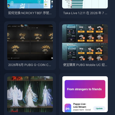
如何兌換 NCRCKYT8EF 序號以
Taka Live 1.2.11 在 2026 年 7 月
獲得免費蛋幣（2026年8月）
更新後耗電異常快速？原因與解
決方法
2026年6月 PUBG G-COIN CD
便宜購買 PUBG Mobile UC 迎戰
K：91.43美元的雙倍促銷活動真
火影忍者疾風傳聯動（2026年7
的划算嗎？
月）：成本、最佳禮包與安全儲
值指南