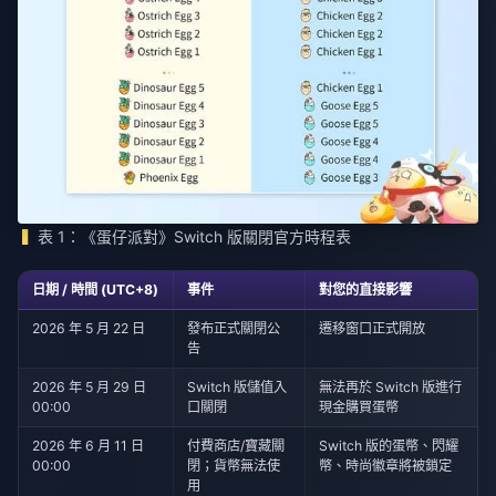
表 1：《蛋仔派對》Switch 版關閉官方時程表
日期 / 時間 (UTC+8)
事件
對您的直接影響
2026 年 5 月 22 日
發布正式關閉公
遷移窗口正式開放
告
2026 年 5 月 29 日
Switch 版儲值入
無法再於 Switch 版進行
00:00
口關閉
現金購買蛋幣
2026 年 6 月 11 日
付費商店/寶藏關
Switch 版的蛋幣、閃耀
00:00
閉；貨幣無法使
幣、時尚徽章將被鎖定
用