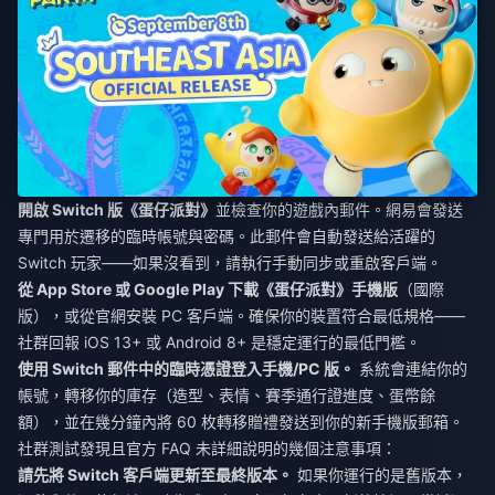
開啟 Switch 版《蛋仔派對》
並檢查你的遊戲內郵件。網易會發送
專門用於遷移的臨時帳號與密碼。此郵件會自動發送給活躍的
Switch 玩家——如果沒看到，請執行手動同步或重啟客戶端。
從 App Store 或 Google Play 下載《蛋仔派對》手機版
（國際
版），或從官網安裝 PC 客戶端。確保你的裝置符合最低規格——
社群回報 iOS 13+ 或 Android 8+ 是穩定運行的最低門檻。
使用 Switch 郵件中的臨時憑證登入手機/PC 版。
系統會連結你的
帳號，轉移你的庫存（造型、表情、賽季通行證進度、蛋幣餘
額），並在幾分鐘內將 60 枚轉移贈禮發送到你的新手機版郵箱。
社群測試發現且官方 FAQ 未詳細說明的幾個注意事項：
請先將 Switch 客戶端更新至最終版本。
如果你運行的是舊版本，