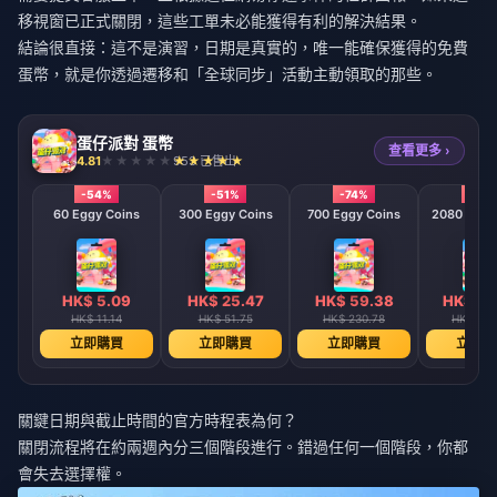
移視窗已正式關閉，這些工單未必能獲得有利的解決結果。
結論很直接：這不是演習，日期是真實的，唯一能確保獲得的免費
蛋幣，就是你透過遷移和「全球同步」活動主動領取的那些。
蛋仔派對 蛋幣
查看更多 ›
4.81
953 已售出
-54%
-51%
-74%
-79
60 Eggy Coins
300 Eggy Coins
700 Eggy Coins
2080 E
HK$ 5.09
HK$ 25.47
HK$ 59.38
HK$ 17
HK$ 11.14
HK$ 51.75
HK$ 230.78
HK$ 824
立即購買
立即購買
立即購買
立即購
關鍵日期與截止時間的官方時程表為何？
關閉流程將在約兩週內分三個階段進行。錯過任何一個階段，你都
會失去選擇權。