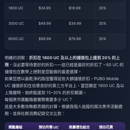
1800 UC
$24.99
$19.99
20%
3000 UC
$49.99
$39.99
20%
6000 UC
$99.99
$79.99
20%
明確的洞察：
折扣在 1800 UC 及以上的儲值包上達到 20% 的上
限
。沒必要等待更好的折扣——這已經是最好的折扣了。60 UC 的
儲值包在數學上絕對是您能做的最差選擇。
如果您想以最乾淨的路徑獲得這些大額儲值折扣，
PUBG Mobile
UC 儲值折扣
在信譽良好的第三方平台上，當您鎖定 1800 UC 及以
上階層時，始終能達到 15–20% 的折扣範圍。
每個黑市獎勵階層實際需要多少 UC？
這是大多數攻略都弄錯的計算。根據我個人追蹤的兩次黑市活動週
期，並與社群消費紀錄交叉比對：
獎勵層級
預估所需 UC
推薦禮包組合
預估花費