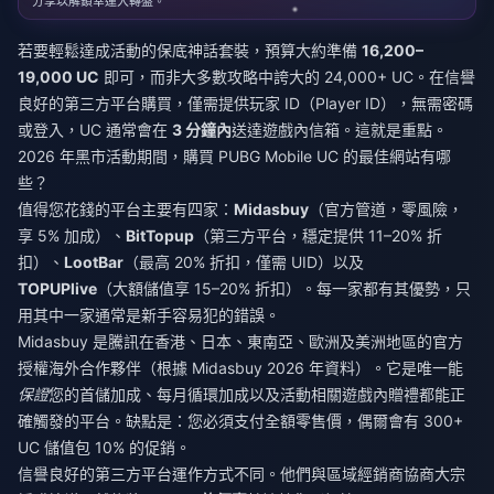
分享以解鎖幸運大轉盤。
若要輕鬆達成活動的保底神話套裝，預算大約準備
16,200–
19,000 UC
即可，而非大多數攻略中誇大的 24,000+ UC。在信譽
良好的第三方平台購買，僅需提供玩家 ID（Player ID），無需密碼
或登入，UC 通常會在
3 分鐘內
送達遊戲內信箱。這就是重點。
2026 年黑市活動期間，購買 PUBG Mobile UC 的最佳網站有哪
些？
值得您花錢的平台主要有四家：
Midasbuy
（官方管道，零風險，
享 5% 加成）、
BitTopup
（第三方平台，穩定提供 11–20% 折
扣）、
LootBar
（最高 20% 折扣，僅需 UID）以及
TOPUPlive
（大額儲值享 15–20% 折扣）。每一家都有其優勢，只
用其中一家通常是新手容易犯的錯誤。
Midasbuy 是騰訊在香港、日本、東南亞、歐洲及美洲地區的官方
授權海外合作夥伴（根據 Midasbuy 2026 年資料）。它是唯一能
保證
您的首儲加成、每月循環加成以及活動相關遊戲內贈禮都能正
確觸發的平台。缺點是：您必須支付全額零售價，偶爾會有 300+
UC 儲值包 10% 的促銷。
信譽良好的第三方平台運作方式不同。他們與區域經銷商協商大宗