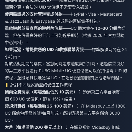
關閉分頁。合法的 UID 儲值絕不需要登入憑證。
使用驗證過的支付管道完成付款
——PayPal、Visa、Mastercard
或 JazzCash 和 Easypaisa 等成熟的區域電子錢包。
重啟遊戲並檢查您的遊戲內信箱
——UC 通常會在
10–30 分鐘內
送
達，但在信譽良好的平台上可能近乎即時（根據 2026 年官方幫助
中心資料）。
如果延遲，請提供您的 UID 和收據聯繫客服
——標準解決時間在 24
小時內。
對於活動期間的購買，當您同時追求速度與折扣時，透過信譽良好
的第三方平台進行
PUBG Mobile UC 便宜儲值
可以保持僅需 UID 的
流程，並能足夠快地獲得 UC，在活動視窗關閉前達成階層門檻。
針對不同玩家類型的儲值工作流程
傾向免費玩家（每場活動低於 10 美元）：
透過第三方平台購買一
個 660 UC 儲值包。節省 15%。結束。
常規消費者（每場活動 25–100 美元）：
在 Midasbuy 上以 1800
UC 儲值包觸發首儲/每月加成，然後透過第三方平台儲值 3000
UC。
大戶（每場活動 200 美元以上）：
在觸發初始 Midasbuy 加成