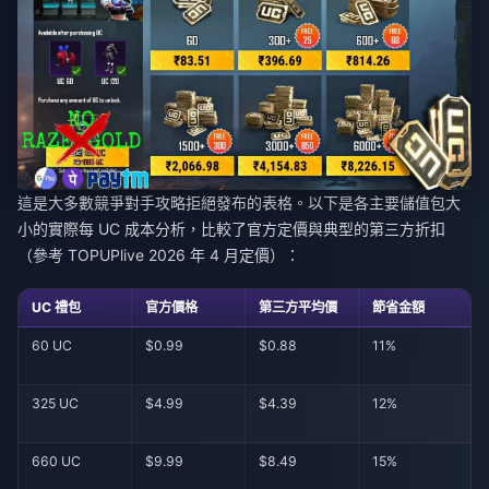
這是大多數競爭對手攻略拒絕發布的表格。以下是各主要儲值包大
小的實際每 UC 成本分析，比較了官方定價與典型的第三方折扣
（參考 TOPUPlive 2026 年 4 月定價）：
UC 禮包
官方價格
第三方平均價
節省金額
60 UC
$0.99
$0.88
11%
325 UC
$4.99
$4.39
12%
660 UC
$9.99
$8.49
15%