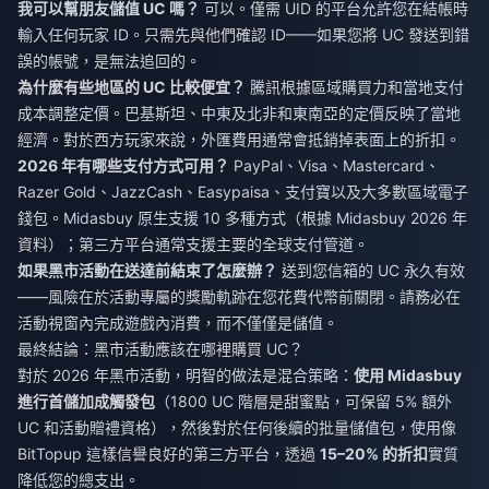
我可以幫朋友儲值 UC 嗎？
可以。僅需 UID 的平台允許您在結帳時
輸入任何玩家 ID。只需先與他們確認 ID——如果您將 UC 發送到錯
誤的帳號，是無法追回的。
為什麼有些地區的 UC 比較便宜？
騰訊根據區域購買力和當地支付
成本調整定價。巴基斯坦、中東及北非和東南亞的定價反映了當地
經濟。對於西方玩家來說，外匯費用通常會抵銷掉表面上的折扣。
2026 年有哪些支付方式可用？
PayPal、Visa、Mastercard、
Razer Gold、JazzCash、Easypaisa、支付寶以及大多數區域電子
錢包。Midasbuy 原生支援 10 多種方式（根據 Midasbuy 2026 年
資料）；第三方平台通常支援主要的全球支付管道。
如果黑市活動在送達前結束了怎麼辦？
送到您信箱的 UC 永久有效
——風險在於活動專屬的獎勵軌跡在您花費代幣前關閉。請務必在
活動視窗內完成遊戲內消費，而不僅僅是儲值。
最終結論：黑市活動應該在哪裡購買 UC？
對於 2026 年黑市活動，明智的做法是混合策略：
使用 Midasbuy
進行首儲加成觸發包
（1800 UC 階層是甜蜜點，可保留 5% 額外
UC 和活動贈禮資格），然後對於任何後續的批量儲值包，使用像
BitTopup 這樣信譽良好的第三方平台，透過
15–20% 的折扣
實質
降低您的總支出。