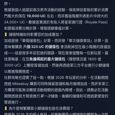
阱。
根據我個人追蹤前兩次黑市活動的經驗，保底神話套裝的累計消費
門檻大約落在
19,000 UC
左右，而非舊版階層列表影片中誇大的
24,000+ UC。數據差異源於有些人將皇家通行證（Royale Pass）
和寶箱消費分開計算，導致總額重複計算。
儲值時機如何影響您的加成疊加？
加成是按「單個儲值包」計算，而非按「單次儲值會話」計算。這
意味著購買
六個 325 UC 的儲值包
會消耗掉您在最小階層的首儲加
成——這是我多年前犯過的錯誤，現在我會提醒每一位新玩家。最
佳策略是：在您
負擔得起的最大儲值包
（理想情況是 1800 或
3000 UC）上觸發首儲加成，然後再透過第三方平台進行小額儲值
以推進階層進度。
社群攻略也證實了這一點。根據 2026 年玩家的分析，在活動期間
透過 Midasbuy 購買可同時保留首儲和每月循環加成，而許多第三
方購買可能無法觸發活動相關的遊戲內贈禮。因此，請務必在活動
期間透過官方管道進行
第一次
儲值，後續的儲值則可透過更便宜的
管道進行。
為什麼頻繁購買小額儲值包是在浪費錢？
根據我 2026 年的個人帳目，從衝動購買小額儲值包轉變為一次性