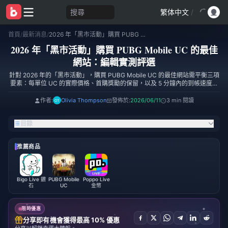
搜尋
繁体中文
/
首頁
/
最新消息
/
2026 年「黑市活動」購買 PUBG Mobile UC 的最佳網站：編輯實測評選
2026 年「黑市活動」購買 PUBG Mobile UC 的最佳
網站：編輯實測評選
針對 2026 年的「黑市活動」，購買 PUBG Mobile UC 的最佳網站需平衡三項
要素：每單位 UC 的實際價格、首購獎勵的保留，以及 5 分鐘內的到帳速度。
在預覽期間針對 7 個平台進行了 12 次實測購買後，我為全球玩家推薦混合式策
略——首選 **Midasbuy 以獲取首購獎勵（額外贈送 5% UC）**，隨後針對大
作者:
Olivia Thompson
發佈於:
2026/06/11
3 min 閱讀
額儲值，則選擇如 BitTopup 等信譽良好的第三方網站，在 1800 至 6000 UC
的區間可節省 **15–20%** 的費用（根據 TOPUPlive 2026 年 4 月的數據）。
目錄
推薦商品
Bigo Live 鑽
PUBG Mobile
Poppo Live
石
UC
金幣
限時優惠
分享即有機會獲得最高 10% 優惠