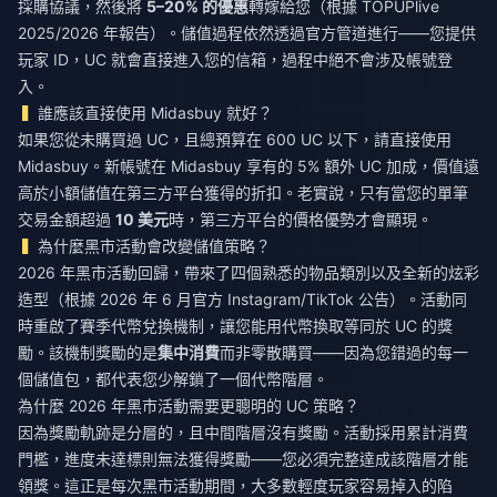
採購協議，然後將
5–20% 的優惠
轉嫁給您（根據 TOPUPlive
2025/2026 年報告）。儲值過程依然透過官方管道進行——您提供
玩家 ID，UC 就會直接進入您的信箱，過程中絕不會涉及帳號登
入。
誰應該直接使用 Midasbuy 就好？
如果您從未購買過 UC，且總預算在 600 UC 以下，請直接使用
Midasbuy。新帳號在 Midasbuy 享有的 5% 額外 UC 加成，價值遠
高於小額儲值在第三方平台獲得的折扣。老實說，只有當您的單筆
交易金額超過
10 美元
時，第三方平台的價格優勢才會顯現。
為什麼黑市活動會改變儲值策略？
2026 年黑市活動回歸，帶來了四個熟悉的物品類別以及全新的炫彩
造型（根據 2026 年 6 月官方 Instagram/TikTok 公告）。活動同
時重啟了賽季代幣兌換機制，讓您能用代幣換取等同於 UC 的獎
勵。該機制獎勵的是
集中消費
而非零散購買——因為您錯過的每一
個儲值包，都代表您少解鎖了一個代幣階層。
為什麼 2026 年黑市活動需要更聰明的 UC 策略？
因為獎勵軌跡是分層的，且中間階層沒有獎勵。活動採用累計消費
門檻，進度未達標則無法獲得獎勵——您必須完整達成該階層才能
領獎。這正是每次黑市活動期間，大多數輕度玩家容易掉入的陷