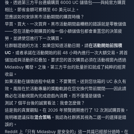
後，透過第三方平台連續購買 6000 UC 儲值包——與純官方購買
相比，節省金額可累積至 60 美元以上。
您應該如何安排黑市活動期間的購買時機？
早買、買大、一次買齊。黑市活動期間最糟糕的錯誤就是零散儲值
——您在活動中期購買的每一個小額儲值包都會重置您的決策疲
勞，並誘使您進行下一次購買。
社群驗證過的方法：如果您知道活動日期，請
在活動開始前囤積
UC
，或者承諾在活動開始的前 48 小時內進行一次大額交易。將首
儲加成與活動折扣疊加，要求您的首次購買必須在活動視窗內透過
Midasbuy 觸發。之後，第三方平台的批量折扣就成了純粹的經濟
收益。
如果活動在儲值過程中結束：不要驚慌。送到您信箱的 UC 永久有
效。風險在於活動專屬的獎勵軌跡在您兌換代幣前關閉——因此請
務必在活動視窗內完成遊戲內消費，而不僅僅是儲值。
測試 7 個平台後的誠實看法：我會怎麼做？
這是我的真實觀點。在 2026 年預覽週期進行了 12 次測試購買後，
我明確建議採取
混合策略
，我認為社群將其視為二選一的選擇是錯
誤的。
Reddit 上「只有 Midasbuy 是安全的」這一共識已經部分過時。在