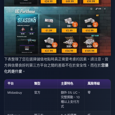
下表整理了您在選擇儲值地點時真正需要考慮的因素。請注意，官
方與信譽良好的第三方平台之間的差距不在於安全性，而在於
您優
化的是什麼
。
平台
類型
主要特色
風險等級
Midasbuy
官方
額外 5% UC、
零
完整獎勵、10
種以上支付方
式