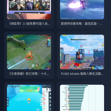
《絕區零》3.1版免費代理人自選
歐德特培養攻略：最佳武器、聖
指南 | 2026年8月
遺物與隊伍搭配 | 2026年8月
《王者榮耀》妲己攻略：十大技
PUBG Mobile 蜘蛛人聯名活動攻
巧 | 2026年8月
略與技巧 | 2026年8月