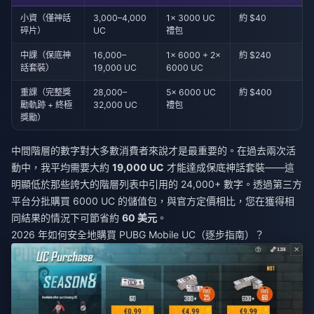
小資（僅神話
3,000–4,000
1× 3000 UC
約 $40
碎片）
UC
禮包
中課（保底神
16,000–
1× 6000 + 2×
約 $240
話套裝）
19,000 UC
6000 UC
重課（完整獎
28,000–
5× 6000 UC
約 $400
勵軌跡 + 終極
32,000 UC
禮包
獎勵）
中間階層的數字對大多數消費者來說才是最重要的。在過去兩次活
動中，我平均需要大約
19,000 UC
才能達成保底神話套裝——這
明顯低於那些誇大的階層列表中引用的 24,000+ 數字。透過第三方
平台分批購買 6000 UC 的儲值包，與官方定價相比，您在獲得相
同結果的情況下可節省約
60 美元
。
2026 年如何安全地購買 PUBG Mobile UC（逐步指南）？