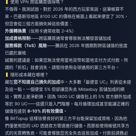
使用 VPN 跨區購買值得嗎？
不值得。我測試過，對於 2026 年的西方玩家來說，這筆帳算不
來。巴基斯坦地區 8100 UC 的價格在帳面上看起來便宜了 30%，
但您會從三個方面損失掉這些價差：
外匯轉換費
（信用卡通常收取 2–4%）
加成資格限制
——跨區購買通常會導致無法觸發首儲加成
服務條款（ToS）風險
——騰訊在 2026 年週期對跨區儲值的態度
已趨於嚴格
誠實的建議是：如果您無法使用當地貨幣和當地支付方式付款，所
謂的「折扣」就會消失。請堅持使用全球通用的第三方平台。
隱形成本藏在哪裡？
藏在
您不知道自己損失的加成
中。大多數「最便宜 UC」列表從未提
及這一點。一個便宜 5% 但卻讓您失去 Midasbuy 首儲加成的網
站，實際上是淨虧損，因為 1800 UC 儲值包上的 5% 官方額外加成
等於 90 UC——這還只是入門階層。每月循環加成甚至能讓正確的
儲值包達到
8–10% 的有效價值
。
像 BitTopup 這樣信譽良好的第三方平台能保留加成資格，因為他
們僅使用您的 UID 透過官方管道進行儲值。而那些使用帳號共享方
式的劣質轉售商，可能會導致您完全失去這些加成。付款前請務必