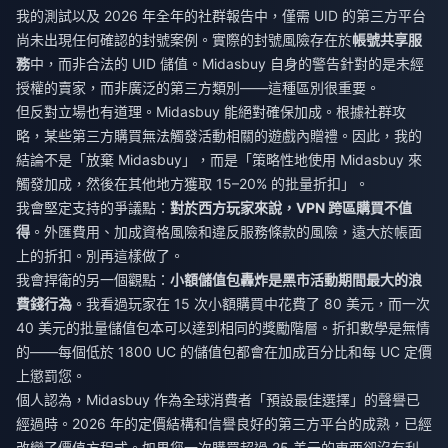
我的測試以及 2026 年全年的社群報告中，僅需 UID 的第三方平台
尚未出現任何確認的封號案例。實際的封號風險存在於
帳號共享服
務
中，而非合法的 UID 儲值。Midasbuy 自身的警告針對的是未經
授權的賣家，而非廣泛的第三方類別——這種區別很重要。
但反對立場也有道理。Midasbuy 能絕對確保加成。根據社群攻
略，某些第三方購買無法觸發活動相關的遊戲內贈禮。因此，我的
結論不是「放棄 Midasbuy」，而是「策略性地使用 Midasbuy 來
觸發加成，然後在其他地方獲取 15–20% 的批量折扣」。
我會堅定支持的爭議點：
對於西方玩家來說，VPN 跨區購買不值
得
。外匯費用、加成資格風險和違反服務條款的風險，遠大於帳面
上的折扣。別再這樣做了。
我會捍衛的另一個觀點：
小額儲值包轟炸是黑市活動期間最大的浪
費錢行為
。我看過玩家在 15 次小額購買中花費了 80 美元，而一次
40 美元的批量儲值包本可以達到相同的獎勵階層。折扣數學是無情
的——每個低於 1800 UC 的儲值包都會在加成百分比和每 UC 定價
上懲罰您。
個人認為，Midasbuy 作為全球消費者「預設最佳選擇」的聲譽已
經過時。2026 年的定價結構和信譽良好的第三方平台的成熟，已經
改變了價值方程式。如果您一次購買超過 25 美元的東西卻沒有利