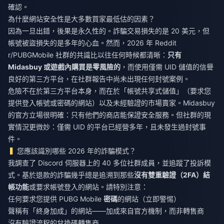
確認。
為什麼網站安全性是大多數買家最低估的因素？
因為一旦出錯，後果是永久性的。詐騙交易損失的是 20 美元，但
帳號被盜損失的是多年的心血。然而，2026 年 Reddit
r/PUBGMobile 社群的共識比以往任何時候都清晰：
只有
Midasbuy 或遊戲內購買是零風險的
，而使用僅需 UID 儲值的信譽
良好的第三方平台，在社群報告中尚未出現任何封號案例。
危險不在於第三方平台本身，而在於「帳號共享式儲值」（要求您
提供登入帳號或密碼的網站）以及未經驗證的市場賣家。Midasbuy
的官方立場很明確：只有他們的商店能保證安全服務。但社群的現
實情況更微妙：僅需 UID 的平台已經營多年，且未發生過封號事
件。
您應該識別哪些 2026 年的詐騙模式？
我調查了 Discord 伺服器上的 40 多位社群成員，並追蹤了投訴模
式。基於退款的詐騙幾乎總是追溯到那些
沒有雙重驗證（2FA）結
帳功能
或要求帳號登入的網站。請特別注意：
任何要求您提供 PUBG Mobile
密碼
的網站（立即警惕）
聲稱有「終身加成」的網站——加成來自官方機制，而非轉售商
沒有驗證流程的兌換碼轉售商