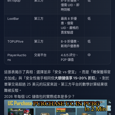
BitTopup
第三方
8-9 折優惠、
低
僅需 UID、即
時到帳
LootBar
第三方
最高 8 折優
低
惠、僅需
UID、嚴格的
賣家驗證
TOPUPlive
第三方
8-9 折優惠、
低
新用戶優惠券
PlayerAuctio
交易平台
4.6/5 評分、
中
ns
P2P 儲值
這張表揭示了真相：選擇並非「安全 vs 便宜」，而是「確保獲得官
方加成」與「安全性幾乎相同但
大額儲值享 15–20% 折扣
」。對於
單筆交易超過 25 美元的玩家來說，第三方平台的數學計算結果很
難被反駁。
2026 年每個 UC 儲值包的實際成本是多少？