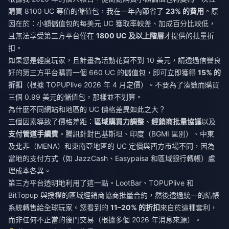
購買 8100 UC 等值的儲值包，我在一年內節省了
23% 的費用
。原
因在於：小額儲值包的每美元 UC 獲取率較差、加成百分比較低，
且無法享受第三方平台僅在
1800 UC 及以上階層
才提供的批量折
扣。
如果您是輕度玩家，且計畫為活動花費不到 10 美元，請透過信譽良
好的第三方平台購買一個 660 UC 的儲值包，即可立即獲得
15% 的
折扣
（根據 TOPUPlive 2026 年 4 月定價）。不要為了湊數而購買
三個 0.99 美元的儲值包，那樣並不划算。
為什麼不同網站和地區的 UC 價格差異如此之大？
三個因素導致了價格差距：
區域購買力調整
、
經銷商批量協議
以及
支付管道手續費
。騰訊針對巴基斯坦、印度（BGMI 區別）、中東
及北非（MENA）和東南亞地區的 UC 定價與西方市場不同，因為
當地的支付方式（如 JazzCash、Easypaisa 和區域銀行轉帳）處
理成本各異。
第三方平台透明地利用了這一點。LootBar、TOPUPlive 和
BitTopup 與授權的區域經銷商協商批量合約，然後透過統一的結帳
系統轉售給全球玩家。您看到的
11–20% 的折扣
來自於這種套利，
而非任何不正當的後門交易（根據多個 2026 年消息來源）。