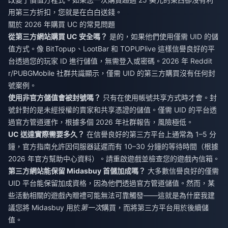
用第三方折扣，您就是在白白送錢。
關於 2026 年購買 UC 的常見問題
從第三方網站購買 UC 安全嗎？
是的，如果他們使用僅需 UID 的儲
值方式。像 BitTopup、LootBar 和 TOPUPlive 這樣信譽良好的平
台透過您的玩家 ID 進行儲值，無需登入或密碼。2026 年 Reddit
r/PUBGMobile 社群共識顯示，僅需 UID 的第三方購買沒有任何封
號案例。
使用非官方儲值會被封號嗎？
只有在使用帳號共享方式時才會。封
號針對的是未經授權的賣家和共享憑證的儲值。僅需 UID 的平台透
過官方管道運作，根據多個 2026 年社群報告，風險極低。
UC 送達實際需要多久？
在信譽良好的第三方平台上通常為 1–5 分
鐘，官方指南允許因伺服器延遲而有 10–30 分鐘的等待時間（根據
2026 年官方幫助中心資料）。請重啟遊戲並檢查您的遊戲內信箱。
第三方網站能保留 Midasbuy 首儲加成嗎？
大多數信譽良好的僅需
UID 平台能保留加成資格，因為他們透過官方管道儲值。然而，某
些活動相關的遊戲內贈禮可能無法可靠觸發——這就是為什麼我建
議您將 Midasbuy 用於
第一次
購買，而將第三方平台用於後續儲
值。