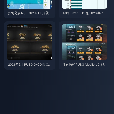
如何兌換 NCRCKYT8EF 序號以
Taka Live 1.2.11 在 2026 年 7 月
獲得免費蛋幣（2026年8月）
更新後耗電異常快速？原因與解
決方法
2026年6月 PUBG G-COIN CD
便宜購買 PUBG Mobile UC 迎戰
K：91.43美元的雙倍促銷活動真
火影忍者疾風傳聯動（2026年7
的划算嗎？
月）：成本、最佳禮包與安全儲
值指南