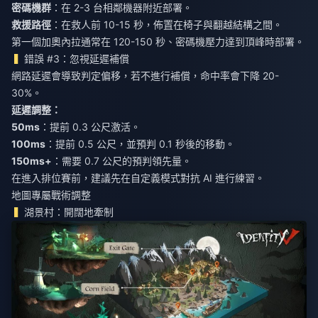
密碼機群
：在 2-3 台相鄰機器附近部署。
救援路徑
：在救人前 10-15 秒，佈置在椅子與翻越結構之間。
第一個加奧內拉通常在 120-150 秒、密碼機壓力達到頂峰時部署。
錯誤 #3：忽視延遲補償
網路延遲會導致判定偏移，若不進行補償，命中率會下降 20-
30%。
延遲調整：
50ms
：提前 0.3 公尺激活。
100ms
：提前 0.5 公尺，並預判 0.1 秒後的移動。
150ms+
：需要 0.7 公尺的預判領先量。
在進入排位賽前，建議先在自定義模式對抗 AI 進行練習。
地圖專屬戰術調整
湖景村：開闊地牽制