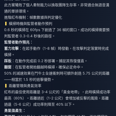
此方案犧牲了個人牽制能力以換取團隊生存率，非常適合無語音溝
通的單排環境。
進階紅布機制：幀數數據與判定優化
橫掃時機與監管者動作預判
0.6 秒的橫掃在 60fps 下創造了 36 幀的窗口。成功的橫掃需要預
判監管者 0.3-0.4 秒後的路徑。
監管者動作預兆：
蓄力攻擊
：在起手動作（1-8 幀）時發動，在攻擊判定落實時完成
橫掃。
踩板
：在動作完成前 0.2 秒部署，捕捉其恢復僵直。
翻窗
：在監管者開始翻越時橫掃，確保必定命中。
50% 的減速效果在鬥牛士全速衝刺時可額外創造 5.75 公尺的距離
——相當於 1.5 秒的追擊優勢。
距離管理與勇氣效率
紅布的最佳使用距離是 3-4 公尺的「黃金地帶」，此時橫掃成功率
最高（60%）。距離過近（1-2 公尺）會增加被反擊的風險，距離
過遠（5-6 公尺）成功率則降至 40% 以下。
勇氣值產生：