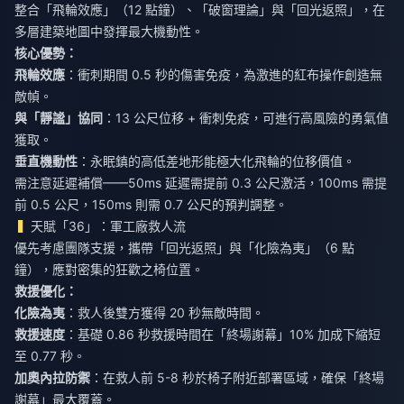
整合「飛輪效應」（12 點鐘）、「破窗理論」與「回光返照」，在
多層建築地圖中發揮最大機動性。
核心優勢：
飛輪效應
：衝刺期間 0.5 秒的傷害免疫，為激進的紅布操作創造無
敵幀。
與「靜謐」協同
：13 公尺位移 + 衝刺免疫，可進行高風險的勇氣值
獲取。
垂直機動性
：永眠鎮的高低差地形能極大化飛輪的位移價值。
需注意延遲補償——50ms 延遲需提前 0.3 公尺激活，100ms 需提
前 0.5 公尺，150ms 則需 0.7 公尺的預判調整。
天賦「36」：軍工廠救人流
優先考慮團隊支援，攜帶「回光返照」與「化險為夷」（6 點
鐘），應對密集的狂歡之椅位置。
救援優化：
化險為夷
：救人後雙方獲得 20 秒無敵時間。
救援速度
：基礎 0.86 秒救援時間在「終場謝幕」10% 加成下縮短
至 0.77 秒。
加奧內拉防禦
：在救人前 5-8 秒於椅子附近部署區域，確保「終場
謝幕」最大覆蓋。