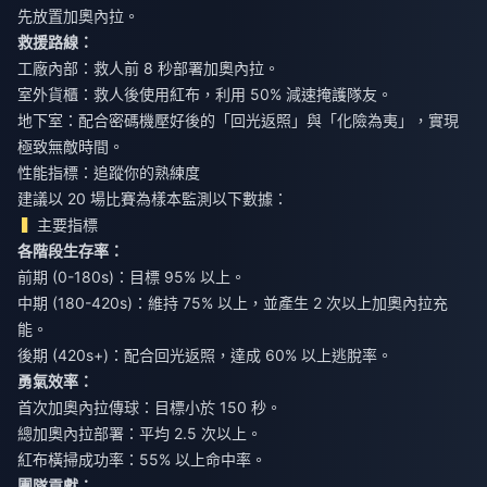
先放置加奧內拉。
救援路線：
工廠內部：救人前 8 秒部署加奧內拉。
室外貨櫃：救人後使用紅布，利用 50% 減速掩護隊友。
地下室：配合密碼機壓好後的「回光返照」與「化險為夷」，實現
極致無敵時間。
性能指標：追蹤你的熟練度
建議以 20 場比賽為樣本監測以下數據：
主要指標
各階段生存率：
前期 (0-180s)：目標 95% 以上。
中期 (180-420s)：維持 75% 以上，並產生 2 次以上加奧內拉充
能。
後期 (420s+)：配合回光返照，達成 60% 以上逃脫率。
勇氣效率：
首次加奧內拉傳球：目標小於 150 秒。
總加奧內拉部署：平均 2.5 次以上。
紅布橫掃成功率：55% 以上命中率。
團隊貢獻：