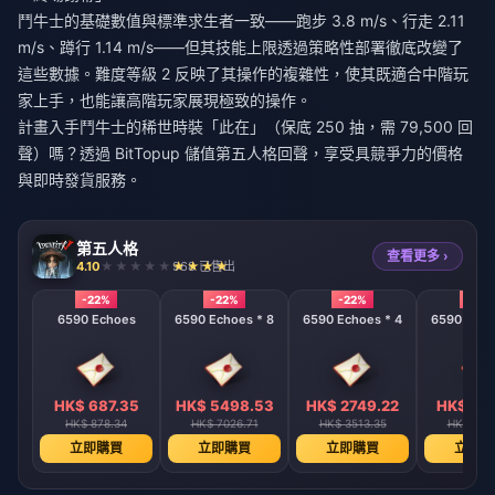
鬥牛士的基礎數值與標準求生者一致——跑步 3.8 m/s、行走 2.11
m/s、蹲行 1.14 m/s——但其技能上限透過策略性部署徹底改變了
這些數據。難度等級 2 反映了其操作的複雜性，使其既適合中階玩
家上手，也能讓高階玩家展現極致的操作。
計畫入手鬥牛士的稀世時裝「此在」（保底 250 抽，需 79,500 回
聲）嗎？透過 BitTopup
儲值第五人格回聲
，享受具競爭力的價格
與即時發貨服務。
第五人格
查看更多 ›
4.10
968 已售出
-22%
-22%
-22%
-22%
6590 Echoes
6590 Echoes * 8
6590 Echoes * 4
6590 Echo
HK$ 687.35
HK$ 5498.53
HK$ 2749.22
HK$ 137
HK$ 878.34
HK$ 7026.71
HK$ 3513.35
HK$ 175
立即購買
立即購買
立即購買
立即購