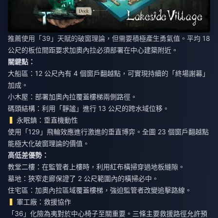
推薦使用「39」天賦的破窗理論，但需要積極產生勇氣值。平均 18
公尺的板位間距要求加奧內拉必須部署在中心建築附近。
關鍵點：
大船區：12 公尺內有 4 個窗戶翻越點，可實現持續的「終場謝幕」
加成。
小木屋：部署加奧內拉覆蓋樓梯兩側路徑。
碼頭結構：利用「靜謐」進行 13 公尺的跨水域位移。
永眠鎮：垂直機動性
使用「129」飛輪效應進行激進的垂直博弈。全圖 23 個窗戶翻越點
能極大化破窗理論的價值。
高低差優勢：
教堂二樓：在監管者上樓時，利用紅布橫掃穿過地板縫隙。
墓地：狹窄走廊保證了 2 公尺範圍內的橫掃必中。
住宅區：加奧內拉區域覆蓋樓梯，強迫監管者改變追擊路線。
軍工廠：救援協作
「36」化險為夷對於中心椅子至關重要。三條主要救援路徑允許預