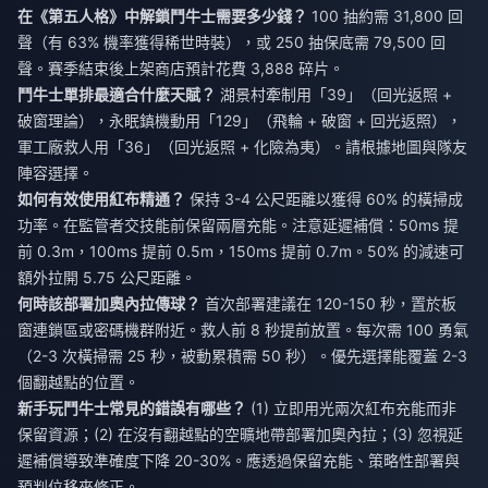
在《第五人格》中解鎖鬥牛士需要多少錢？
100 抽約需 31,800 回
聲（有 63% 機率獲得稀世時裝），或 250 抽保底需 79,500 回
聲。賽季結束後上架商店預計花費 3,888 碎片。
鬥牛士單排最適合什麼天賦？
湖景村牽制用「39」（回光返照 +
破窗理論），永眠鎮機動用「129」（飛輪 + 破窗 + 回光返照），
軍工廠救人用「36」（回光返照 + 化險為夷）。請根據地圖與隊友
陣容選擇。
如何有效使用紅布精通？
保持 3-4 公尺距離以獲得 60% 的橫掃成
功率。在監管者交技能前保留兩層充能。注意延遲補償：50ms 提
前 0.3m，100ms 提前 0.5m，150ms 提前 0.7m。50% 的減速可
額外拉開 5.75 公尺距離。
何時該部署加奧內拉傳球？
首次部署建議在 120-150 秒，置於板
窗連鎖區或密碼機群附近。救人前 8 秒提前放置。每次需 100 勇氣
（2-3 次橫掃需 25 秒，被動累積需 50 秒）。優先選擇能覆蓋 2-3
個翻越點的位置。
新手玩鬥牛士常見的錯誤有哪些？
(1) 立即用光兩次紅布充能而非
保留資源；(2) 在沒有翻越點的空曠地帶部署加奧內拉；(3) 忽視延
遲補償導致準確度下降 20-30%。應透過保留充能、策略性部署與
預判位移來修正。