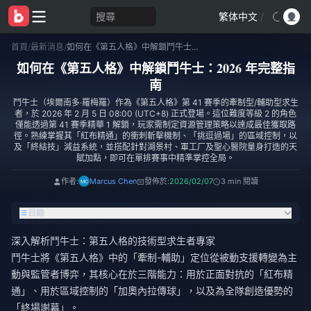
搜尋
繁体中文
/
首頁
/
最新消息
/
如何在《第五人格》中解鎖鬥牛士：2026 年完整指南
如何在《第五人格》中解鎖鬥牛士：2026 年完整指
南
鬥牛士（埃爾南多·羅梅羅）作為《第五人格》第 41 賽季的牽制型/輔助型求生
者，於 2026 年 2 月 5 日 08:00 (UTC+8) 正式登場。這位難度等級 2 的角色
僅能透過第 41 賽季精華 1 解鎖，玩家需制定資源管理策略以達成最佳獲取路
徑。熟練掌握其「紅布精通」的衝刺斬擊機制、「挑逗過場」的區域控制，以
及「終結技」減益系統，並搭配針對湖景村、軍工厂及聖心醫院量身打造的天
賦加點，即可在單排賽事中精準掌控全局。
作者:
Marcus Chen
發佈於:
2026/02/07
3 min 閱讀
目錄
深入解析鬥牛士：第五人格的技術型求生者專家
鬥牛士將《第五人格》中的「牽制-輔助」定位從被動支援轉變為主
動與監管者博弈，其核心在於三階能力：用於正面對抗的「紅布精
通」、用於區域控制的「加奧內拉傳球」，以及為全隊創造優勢的
「終場謝幕」。