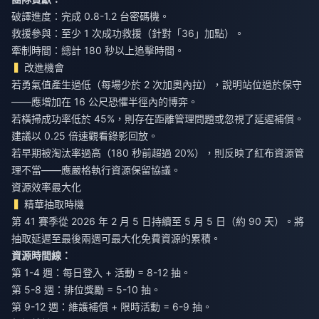
破譯進度：完成 0.8-1.2 台密碼機。
救援參與：至少 1 次成功救援（針對「36」加點）。
牽制時間：總計 180 秒以上追擊時間。
改進機會
若勇氣值產生過低（每場少於 2 次加奧內拉），說明站位過於保守
——應增加在 16 公尺恐懼半徑內的博弈。
若橫掃成功率低於 45%，則存在距離管理問題或忽視了延遲補償。
建議以 0.25 倍速觀看錄影回放。
若早期被淘汰率過高（180 秒前超過 20%），則反映了紅布資源管
理不當——應嚴格執行資源保留協議。
資源效率最大化
精華抽取時機
第 41 賽季從 2026 年 2 月 5 日持續至 5 月 5 日（約 90 天）。將
抽取延遲至最後兩週可最大化免費資源的累積。
資源時間線：
第 1-4 週：每日登入 + 活動 = 8-12 抽。
第 5-8 週：排位獎勵 = 5-10 抽。
第 9-12 週：維護補償 + 限時活動 = 6-9 抽。