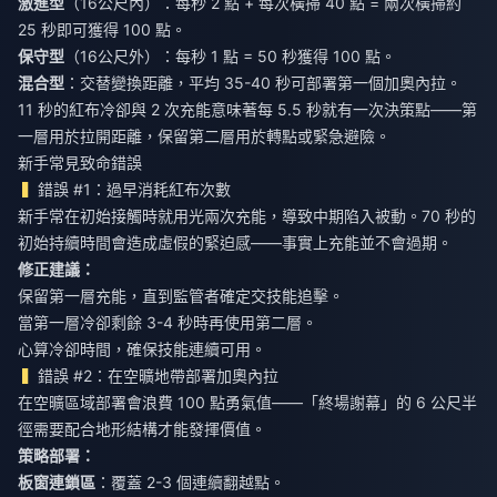
激進型
（16公尺內）：每秒 2 點 + 每次橫掃 40 點 = 兩次橫掃約
25 秒即可獲得 100 點。
保守型
（16公尺外）：每秒 1 點 = 50 秒獲得 100 點。
混合型
：交替變換距離，平均 35-40 秒可部署第一個加奧內拉。
11 秒的紅布冷卻與 2 次充能意味著每 5.5 秒就有一次決策點——第
一層用於拉開距離，保留第二層用於轉點或緊急避險。
新手常見致命錯誤
錯誤 #1：過早消耗紅布次數
新手常在初始接觸時就用光兩次充能，導致中期陷入被動。70 秒的
初始持續時間會造成虛假的緊迫感——事實上充能並不會過期。
修正建議：
保留第一層充能，直到監管者確定交技能追擊。
當第一層冷卻剩餘 3-4 秒時再使用第二層。
心算冷卻時間，確保技能連續可用。
錯誤 #2：在空曠地帶部署加奧內拉
在空曠區域部署會浪費 100 點勇氣值——「終場謝幕」的 6 公尺半
徑需要配合地形結構才能發揮價值。
策略部署：
板窗連鎖區
：覆蓋 2-3 個連續翻越點。