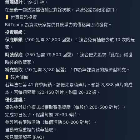
無課總計
：19-31 抽。
在最後一週透過儲值補足剩餘次數，以避免錯過限定窗口。
付費貨幣投資
BitTopup 為資深玩家提供具競爭力的價格與即時發貨。
投資層級：
保底解鎖
（100 抽需 31,800 回聲）：適合免費抽數少於 10 次的玩
家。
時裝保底
（250 抽需 79,500 回聲）：適合優先追求「此在」稀世
時裝的收藏家。
補充抽取
（10 抽需 3,180 回聲）：作為無課資源的經濟型補充。
碎片儲備
若無法在第 41 賽季解鎖，請優先累積碎片。預計 3,888 碎片的成
本，若每週累積 120-150 碎片，約需 26-32 週。
優化建議：
優先參與排位模式以獲取賽季獎勵（每段位 200-500 碎片）。
完成每日骰子，保證每週 20-30 碎片。
參與所有限時活動（每個活動 50-200 碎片）。
自動轉換重複的精華抽取。
常見問題解答 (FAQ)