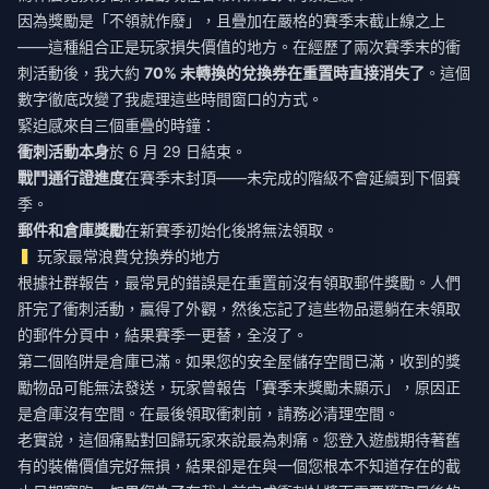
因為獎勵是「不領就作廢」，且疊加在嚴格的賽季末截止線之上
——這種組合正是玩家損失價值的地方。在經歷了兩次賽季末的衝
刺活動後，我大約
70% 未轉換的兌換券在重置時直接消失了
。這個
數字徹底改變了我處理這些時間窗口的方式。
緊迫感來自三個重疊的時鐘：
衝刺活動本身
於 6 月 29 日結束。
戰鬥通行證進度
在賽季末封頂——未完成的階級不會延續到下個賽
季。
郵件和倉庫獎勵
在新賽季初始化後將無法領取。
玩家最常浪費兌換券的地方
根據社群報告，最常見的錯誤是在重置前沒有領取郵件獎勵。人們
肝完了衝刺活動，贏得了外觀，然後忘記了這些物品還躺在未領取
的郵件分頁中，結果賽季一更替，全沒了。
第二個陷阱是倉庫已滿。如果您的安全屋儲存空間已滿，收到的獎
勵物品可能無法發送，玩家曾報告「賽季末獎勵未顯示」，原因正
是倉庫沒有空間。在最後領取衝刺前，請務必清理空間。
老實說，這個痛點對回歸玩家來說最為刺痛。您登入遊戲期待著舊
有的裝備價值完好無損，結果卻是在與一個您根本不知道存在的截