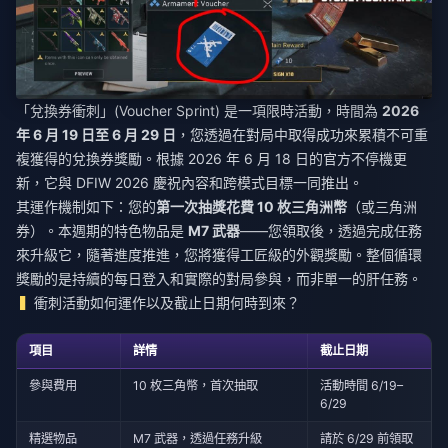
「兌換券衝刺」(Voucher Sprint) 是一項限時活動，時間為
2026
年 6 月 19 日至 6 月 29 日
，您透過在對局中取得成功來累積不可重
複獲得的兌換券獎勵。根據 2026 年 6 月 18 日的官方不停機更
新，它與 DFIW 2026 慶祝內容和跨模式目標一同推出。
其運作機制如下：您的
第一次抽獎花費 10 枚三角洲幣
（或三角洲
券）。本週期的特色物品是
M7 武器
——您領取後，透過完成任務
來升級它，隨著進度推進，您將獲得工匠級的外觀獎勵。整個循環
獎勵的是持續的每日登入和實際的對局參與，而非單一的肝任務。
衝刺活動如何運作以及截止日期何時到來？
項目
詳情
截止日期
參與費用
10 枚三角幣，首次抽取
活動時間 6/19–
6/29
精選物品
M7 武器，透過任務升級
請於 6/29 前領取