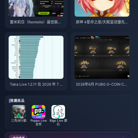
蕾米莉亞（Remielle）最佳裝備
原神 4星命之座/天賦皇冠優先級
與隊伍指南 | 2026年7月
排行榜 | 2026年7月
Taka Live 1.2.11 在 2026 年 7 月
2026年6月 PUBG G-COIN CD
更新後耗電異常快速？原因與解
K：91.43美元的雙倍促銷活動真
決方法
的划算嗎？
推薦商品
三角洲行動
Poppo Live
Bigo Live 鑽
金幣
石