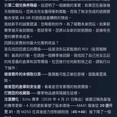
到
第二個兌換券階級
。這證明了一個嚴酷的事實：如果您在最後幾
天剛開始玩，您無法完全獲得衝刺獎勵，而為了無法完成的過期獎
勵去安裝 88 GB 的遊戲是最糟糕的理由。
我給新手的誠實建議：忽略衝刺炒作，為了槍戰本身而玩，如果新
賽季幾天後就開始，那就等等。您將以全新的狀態開始，並擁有完
整的賽季來成長。
回歸玩家應如何最大化衝刺收益？
首先找回您遺忘的價值——這是流失玩家能做的 ROI（投資報酬
率）最高的行動。在跳過一個賽季後回歸，我找回了自己完全忘記
的有意義的倉庫和貨幣價值。在您進行任何新對局之前，請執行以
下操作：
檢查郵件的未領取分頁
——舊獎勵可能正躺在那裡，面臨重置風
險。
檢查您的倉庫和安全屋
，看看是否有累積的物資價值。
打開您的收藏箱
——賽季物品通常隱藏在這裡。
注意變化
：Echo 賽季（2026 年 4 月 21 日推出）被廣泛稱為最強
的賽季更新，4 月的更新重塑了版本環境——M4A1 傷害從
29 提升
至 31
，而 M250 在其後座力控制被削弱（
45→40
）後下降了一個