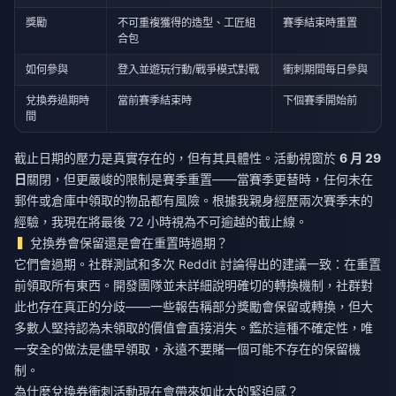
獎勵
不可重複獲得的造型、工匠組
賽季結束時重置
合包
如何參與
登入並遊玩行動/戰爭模式對戰
衝刺期間每日參與
兌換券過期時
當前賽季結束時
下個賽季開始前
間
截止日期的壓力是真實存在的，但有其具體性。活動視窗於
6 月 29
日
關閉，但更嚴峻的限制是賽季重置——當賽季更替時，任何未在
郵件或倉庫中領取的物品都有風險。根據我親身經歷兩次賽季末的
經驗，我現在將最後 72 小時視為不可逾越的截止線。
兌換券會保留還是會在重置時過期？
它們會過期。社群測試和多次 Reddit 討論得出的建議一致：在重置
前領取所有東西。開發團隊並未詳細說明確切的轉換機制，社群對
此也存在真正的分歧——一些報告稱部分獎勵會保留或轉換，但大
多數人堅持認為未領取的價值會直接消失。鑑於這種不確定性，唯
一安全的做法是儘早領取，永遠不要賭一個可能不存在的保留機
制。
為什麼兌換券衝刺活動現在會帶來如此大的緊迫感？