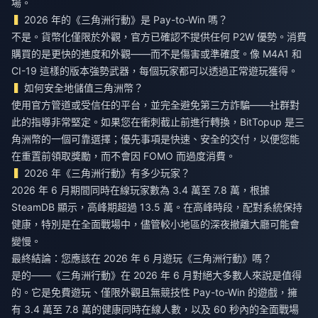
場。
2026 年的《三角洲行動》是 Pay-to-Win 嗎？
不是。貨幣化僅限於外觀，官方已確認不提供任何 P2W 優勢。消費
購買的是更快的進度和外觀——而不是傷害或準確度。像 M4A1 和
CI-19 這樣的版本強勢武器，每個玩家都可以透過正常遊玩獲得。
如何安全地儲值三角洲幣？
使用官方管道或受信任的平台，並完全避免第三方詐騙——社群對
此的指導非常堅定。如果您在衝刺截止前進行轉換，BitTopup 是三
角洲幣的一個可靠選擇；優先事項是快速、安全的交付，以便您能
在重置前領取獎勵，而不會因 FOMO 而過度消費。
2026 年《三角洲行動》有多少玩家？
2026 年 6 月期間同時在線玩家數為 3.4 萬至 7.8 萬，根據
SteamDB 顯示，高峰期超過 13.5 萬。在高峰時段，配對系統保持
健康，特別是在全面戰場中，儘管較小地區的深夜撤離大廳可能會
變慢。
最終結論：您應該在 2026 年 6 月遊玩《三角洲行動》嗎？
是的——《三角洲行動》在 2026 年 6 月對絕大多數人來說是值得
的。它是免費遊玩、僅限外觀且無競技性 Pay-to-Win 的遊戲，擁
有 3.4 萬至 7.8 萬的健康同時在線人數，以及 60 秒內的全面戰場