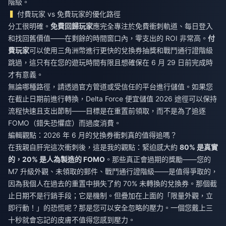
階級。
付費玩家 vs 免費玩家的優化路徑
分工很明確。
免費回歸玩家
應完全專注於免費衝刺軌道、每日登入
和找回舊價值——在剩餘的時間窗口內，零支出的 ROI 非常高。
付
費玩家
可以使用三角洲幣進行更快的兌換券抽獎和戰鬥通行證階級
跳過，這只有在您的遊玩時間有限且想確保在 6 月 29 日前完成時
才有意義。
無論哪種路徑，請透過官方管道或受信任的平台進行儲值。如果您
在截止日期前進行轉換，
Delta Force 便宜儲值 2026
途徑可以保持
流程快速且支出節制——目標是在重置前領取，而不是為了追逐
FOMO（錯失恐懼症）而過度消費。
編輯觀點：2026 年 6 月的兌換券衝刺真的值得追嗎？
在我親自肝完這次衝刺後，這是我的觀點：緊迫感大約
80% 是真實
的，20% 是人為製造的 FOMO
。那些真正會過期的獎勵——您的
M7 升級外觀、未領取的郵件、戰鬥通行證階級——是值得爭取的，
因為我個人在過去的重置中損失了約 70% 未轉換的兌換券。那個截
止日期不是行銷手段；它是機制。但疊加在上面的「限量外觀，立
即行動！」的恐慌呢？那是您可以安全忽略的壓力。一個您戴上三
十秒就會忘記的皮膚不值得您感到壓力。