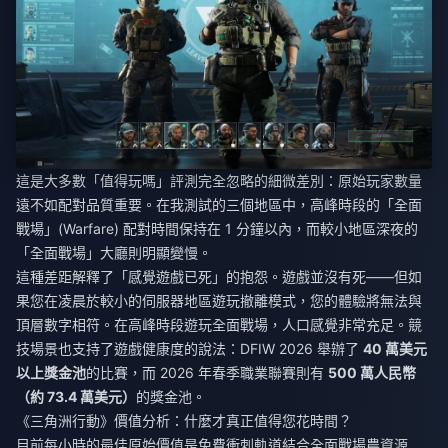
這是大多數「值得玩嗎」評測完全忽略的細微差別：原始玩家數量
遠不如配對品質重要。在我測試的三個地區中，高峰時段的「全面
戰場」(Warfare) 配對時間保持在 1 分鐘以內，而較小地區深夜的
「全面戰場」大廳則明顯變慢。
這種差距解釋了「感覺遊戲已死」的抱怨。遊戲並沒有死——但如
果您在凌晨於較小的伺服器地區遊玩撤離模式，您的體驗將無法與
頂層數字相符。在高峰時段遊玩全面戰場，人口感覺非常充足。競
技場景也支持了遊戲健康度的說法：DFIW 2026 舉辦了
40 萬美元
以上獎金池
的比賽，而 2026 年春季職業聯賽則有
500 萬人民幣
（約 73.4 萬美元）
的獎金池。
《三角洲行動》價值分析：什麼才真正值得您花時間？
目前每小時的最佳原始價值是免費衝刺軌道結合全面戰場農資源