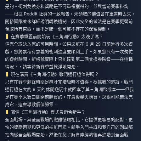
是的。衝刺兌換券和獎勵是不可重複獲得的，並與當前賽季掛鉤
——根據 Reddit 社群的一致報告，未領取的價值會在重置時丟失。
開發團隊並未詳細說明轉換機制，因此安全的做法是在賽季更替前
領取所有東西，而不是賭一個可能不存在的保留機制。
在賽季重置前開始玩《三角洲行動》太晚了嗎？
這完全取決於您的可用時間。如果您能在 6 月 29 日前進行多次遊
戲，您將累積有意義的衝刺進度並順利上手。如果您只有一次匆忙
的遊戲時間，新帳號實際上只能達到第二個兌換券階級——在這種
情況下，請等待新賽季並乾淨地開始。
現在購買《三角洲行動》戰鬥通行證值得嗎？
只有在賽季剩餘時間足夠肝完階級時才值得。根據我的追蹤，戰鬥
通行證在大約 9 天的休閒遊玩中就回本了其三角洲幣成本——但我
是在賽季末窗口關閉前購買的。在最後幾天購買，您很可能無法完
成它，這會導致價值歸零。
哪個《三角洲行動》模式最適合新手？
全面戰場。與全面戰場的撤離循環相比，它提供更容易的配對、更
快的獎勵週期和更低的技能門檻。新手入門共識和我自己的測試都
指向從全面戰場開始，然後在您了解倉庫經濟後再進階到全面戰