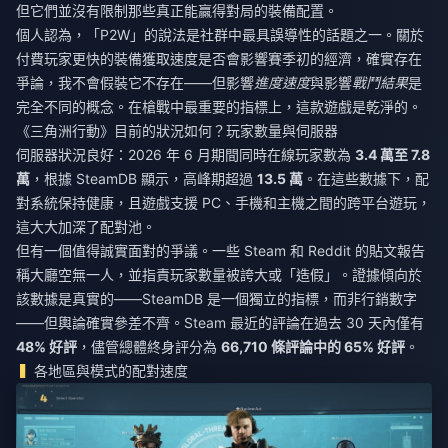
但它們並沒有限制那些真正能贏得對局的裝備配置。
個人認為，「P2W」的說法是社群中最具誤導性的話題之一。關於
付費玩家更快的裝備獲取速度是否會影響賽季初的經濟，確實存在
爭論，我不會假裝它不存在——但影響
進度速度
與影響
戰鬥結果
是
完全不同的概念。在槍戰中最重要的指標上，這款遊戲是乾淨的。
《三角洲行動》目前的狀況如何？玩家數量與伺服器
伺服器狀況良好：2026 年 6 月期間同時在線玩家數為
3.4 萬至 7.8
萬
，根據 SteamDB 顯示，高峰期超過
13.5 萬
。在這些數據下，配
對系統保持健康，且遊戲支援 PC、手機和主機之間的跨平台遊玩，
這大大加深了配對池。
但有一個值得誠實面對的爭議。一些 Steam 和 Reddit 的貼文報告
稱大廳空無一人，並指責玩家數量被誇大或「造假」。證據傾向於
該數據是真實的——SteamDB 是一個獨立的指標，而非行銷數字
——但輿論確實參差不齊。Steam 最近的評論在過去 30 天內僅有
48% 好評
，儘管總體終身評分為
66,710 條評論中的 65% 好評
。
各地區與模式的配對速度