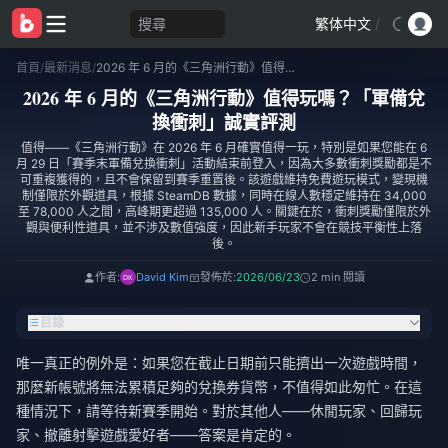
搜尋
繁体中文
/
首頁
/
最新消息
/
2026 年 6 月的《三角洲行動》值得玩嗎？「軍備兌換衝刺」誠實評測
2026 年 6 月的《三角洲行動》值得玩嗎？「軍備兌
換衝刺」誠實評測
值得——《三角洲行動》在 2026 年 6 月確實值得一玩，特別是如果您能在 6
月 29 日「賽季末軍備兌換衝刺」活動結束前登入，因為大多數衝刺獎勵都是不
可重複獲得的，且不會保留到賽季重置後。該遊戲維持免費遊玩模式，變現機
制僅限於外觀道具，根據 SteamDB 數據，同時在線人數穩定維持在 34,000
至 78,000 人之間，高峰期更超過 135,000 人。關鍵在於，衝刺獎勵僅限於外
觀與便利性道具，並不涉及數值強度，因此新手玩家不會在競技平衡性上落
後。
作者:
David Kim
發佈於:
2026/06/23
2 min 閱讀
目錄
唯一真正的例外是：如果您在截止日期前只能擠出一次遊戲時間，
那麼新帳號將無法累積足夠的兌換券貨幣，不值得如此匆忙。在這
種情況下，請等待新賽季開始。對於其他人——休閒玩家、回歸玩
家、撤離射擊遊戲愛好者——答案是肯定的。