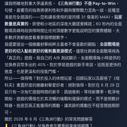
讓我明確地對重大爭議表態。
《三角洲行動》不是 Pay-to-Win
，
句號。最響亮的指責將便利性和外觀與實際戰力混為一談，這種混
淆是完全錯誤的——您和課長使用的是同樣 31 傷害的 M4A1。
玩家
數量是真實的
，即使較小地區的深夜大廳感覺稀疏；60 秒內的全面
戰場高峰時段排隊時間比任何頂層數字更能說明您的實際體驗，大
多數評測都過度看重那個標題數字。
我還要提出一個撤離射擊純粹主義者不會喜歡的觀點：
全面戰場是
更好的切入點和更好的衝刺農資源模式
，儘管社群將全面戰場視為
「真正的」遊戲。我自己的 A/B 測試顯示，全面戰場每小時提供的
兌換券貨幣多出約 40%。對於學習遊戲的新手來說，這既是更快的
進度，也是更溫和的技能門檻。
所以——值得嗎？對於投入的休閒玩家、回歸玩家以及厭倦了《塔
科夫》重置肝度的撤離射擊愛好者：絕對值得。對於在 6 月 29 日
前只有一次匆忙遊戲時間的新手：跳過衝刺，等待新賽季，乾淨地
開始。遊戲的價值在於其流暢的槍戰和健康的模式，而不是倒數計
時器。追逐您真正能獲得的獎勵，讓其餘的獎勵在不經意間過期即
可。
關於 2026 年 6 月《三角洲行動》的常見問題解答
《三角洲行動》兌換券會在賽季結束後過期嗎？