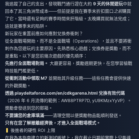
我追蹤了自己的支出，發現戰鬥通行證在大約
9 天的休閒遊玩
中就
回本了其三角洲幣成本——但前提是我在賽季末折扣窗口
之前
購買
了它，當時還有足夠的賽季時間來肝階級。太晚購買就無法完成；
這就是賽季末的陷阱。
新玩家在重置前應如何應對兌換券衝刺？
從全面戰場開始，而不是全面戰場（Operations），並且不要將衝
刺作為您遊玩的主要原因。先熟悉核心遊戲；兌換券是獎勵，而不
是重點。以下是您前幾次遊戲的優先順序：
先進行全面戰場對局。
大廳更容易，獎勵週期更快，在您學習槍戰
時技能門檻更低。
從衝刺活動中領取 M7
並開始其升級任務——這些任務會提供快速
的外觀獎勵。
透過 playdeltaforce.com/en/cdkgarena.html 兌換有效代碼
（2026 年 6 月流傳的範例：AW88PTRP7D, yU9KMzxYyVP）。
獎勵會發送到您的郵箱。
不要讓您的倉庫填滿
——清理空間以便獎勵物品能順利發送。
只有在您了解撤離經濟後，才進入全面戰場模式。
後進者的硬性 ROI 上限
在我為本指南建立的新測試帳號上，我在截止日期前實際上只能達