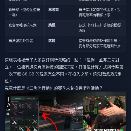
新玩家（僅匆忙遊玩
再等等
無法累積足夠的代金券，投
一場）
資報酬率有明顯上限
寫實主義硬核玩家
跳過
缺乏《塔科夫》等級的模擬
深度
無法容忍外掛者
跳過
儘管有嚴格的反作弊系統，
仍有部分玩家回報遇到外掛
這張表格揭示了大多數評測所忽略的一點：「值得」並非二元對
立。一位擁有遺忘倉庫物資的回歸玩家，其價值計算方式與今晚第
一次下載 88 GB 的玩家完全不同。在投入之前，請先確認您的定
位。
究竟什麼是《三角洲行動》的賽季末兌換券衝刺活動？