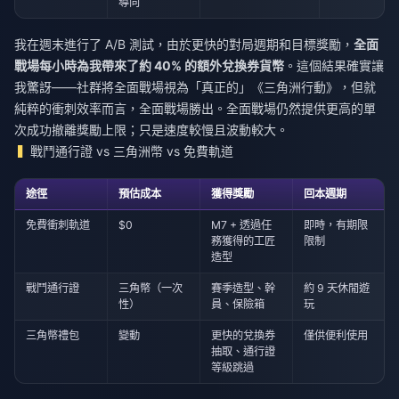
導向
我在週末進行了 A/B 測試，由於更快的對局週期和目標獎勵，
全面
戰場每小時為我帶來了約 40% 的額外兌換券貨幣
。這個結果確實讓
我驚訝——社群將全面戰場視為「真正的」《三角洲行動》，但就
純粹的衝刺效率而言，全面戰場勝出。全面戰場仍然提供更高的單
次成功撤離獎勵上限；只是速度較慢且波動較大。
戰鬥通行證 vs 三角洲幣 vs 免費軌道
途徑
預估成本
獲得獎勵
回本週期
免費衝刺軌道
$0
M7 + 透過任
即時，有期限
務獲得的工匠
限制
造型
戰鬥通行證
三角幣（一次
賽季造型、幹
約 9 天休閒遊
性）
員、保險箱
玩
三角幣禮包
變動
更快的兌換券
僅供便利使用
抽取、通行證
等級跳過