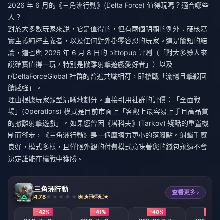
2026 年 6 月的《三角洲行動》(Delta Force) 值得玩嗎？適合哪些
人？
對於大多數玩家來說，它是值得的，但有兩個明顯的例外：硬核寫
實主義純粹主義者，以及任何對外掛零容忍的玩家。這是簡短的結
論，這也與 2026 年 6 月 8 日的 bittopup 評測（「對大多數人來
說確實值得一玩，特別是撤離射擊遊戲愛好者」）以及
r/DeltaForceGlobal 社群的普遍共識相符，即槍戰「流暢且擊殺回
饋感強」。
理由根據玩家類型清晰地劃分。直接引用社群的評價：「全面戰
場」(Operations) 模式是目前市面上「客觀上最容易上手且高品質
的撤離射擊遊戲」。如果您曾因《塔科夫》(Tarkov) 殘酷的重置機
制而卻步，《三角洲行動》是一個摩擦力更小的落腳點。射擊手感
良好，模式多樣，且僅限外觀的付費模式意味著您的錢包永遠不會
決定誰能在槍戰中獲勝。
三角洲行動
查看更多 ›
4.78
619 已售出
-42%
-41%
-40%
-39