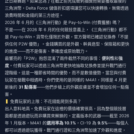
止日期賽跑。如果您為了在截止前完成衝刺抽獎而需要獲取最後的
三角洲幣，
Delta Force 儲值折扣
選項讓您可以快速轉換，無需透過
浪費時間和金錢的第三方途徑。
2026 年 6 月的《三角洲行動》是 Pay-to-Win (付費獲勝) 嗎？
不是——在 2026 年 6 月的任何競技意義上，《三角洲行動》都不
是 Pay-to-Win。貨幣化僅限於外觀，官方聲明已確認兌換券「不提
供任何 P2W 優勢」。金錢購買的是外觀、幹員造型、保險箱和更快
的進度——而不是傷害、準確度或原始戰力。
最響亮的「P2W」抱怨混淆了兩件截然不同的事情：
便利性
和
強
度
。付費玩家可以透過三角洲幣更快地抽取兌換券並提升戰鬥通行
證階級。這是一種節省時間的優勢，而不是數值優勢。當您與付費
玩家在槍戰中相遇時，你們使用的是同樣的 M4A1，同樣是 4 月更
新後的
31 點傷害
——他們步槍上的外觀皮膚並不會增加任何一點傷
害。
免費玩家的上限：不花錢能爬到多高？
出人意料地高。免費玩家在這裡的價值確實很高，因為整個競技層
面都是透過遊玩而非購買來解鎖的。定義版本的武器——截至 2026
年 1 月版本，M4A1 的
選用率為 10.1%
，CI-19 為
9.5%
——每個人
都可以透過遊玩獲得。戰鬥通行證和三角洲幣加速了外觀和進度，