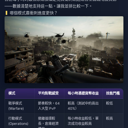
——數據清楚地支持這一點。讓我並排比較一下。
哪個模式農衝刺進度更快？
模式
平均對戰感受
每小時憑證貨幣收益
技能門檻
戰爭模式
節奏較快，64
較高（測試中約高出
較低
(Warfare)
人大型 PvP
40%）
行動模式
撤離循環較
每小時收益較低，單
較高
(Operations)
長，倉庫經濟
次成功收益較高