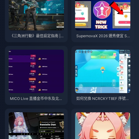
《三角洲行動》最佳設定指南 | 2
SupernovaX 2026 選秀便宜 Sta
026年8月
rMaker 金幣（享 12-23% 折
扣）
MICO Live 直播金币中东及北非
如何兌換 NCRCKYT8EF 序號以
地区（MENA）v5.2版本后：20
獲得免費蛋幣（2026年8月）
26年最划算充值指南