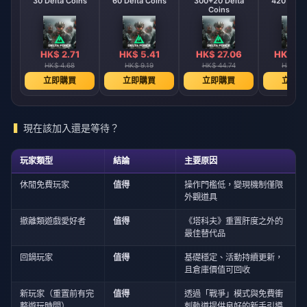
30 Delta Coins
60 Delta Coins
300+20 Delta
420 + 40 
Coins
Coin
HK$ 2.71
HK$ 5.41
HK$ 27.06
HK$ 39
HK$ 4.68
HK$ 9.19
HK$ 44.74
HK$ 64
立即購買
立即購買
立即購買
立即購
現在該加入還是等待？
玩家類型
結論
主要原因
休閒免費玩家
值得
操作門檻低，變現機制僅限
外觀道具
撤離類遊戲愛好者
值得
《塔科夫》重置肝度之外的
最佳替代品
回鍋玩家
值得
基礎穩定、活動持續更新，
且倉庫價值可回收
新玩家（重置前有完
值得
透過「戰爭」模式與免費衝
整遊玩時間）
刺軌道提供良好的新手引導