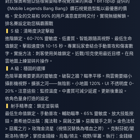
對於像奧希迪亞這樣需要精準視覺效果的英雄，BitTopup 提供的
《Mobile Legends Bang Bang》鑽石視覺造型
能以最優惠的價
格、安全的交易和 99% 的用戶滿意度即時交付，實現無縫解鎖。
排名賽設定助您稱霸團戰
S 級：清晰度決定擊殺
進階鎖定、60-70% 靈敏度、低畫質、智能跟隨高視野、最低生命
值鎖定。擊殺速度快 10-15 秒。專業玩家會結合手動普攻和傷害數
字。實施方法：刺客使用英雄鎖定。近戰/坦克使用最近目標。在飛
雲地圖上練習碎片操作。
A 級：穩固的選擇
危險草叢需要更高的靈敏度。破裂之牆？瞄準平移。飛雲需要縮小
攝影機視野。擴張之河——無陰影。小地圖 120%，UI 不透明度 0-
20%。注意這些：監控溫度。中畫質可減少延遲。更新後重設。
依角色量身打造的設定
射手精準度：鎖定並裝填
最低生命值鎖定、手動普攻、輔助瞄準、65% 靈敏度、放大技能按
鈕。奧希迪亞出裝：魔法鞋 > 腐蝕之鐮 > 惡魔獵手之劍 > 金色法杖
> 惡魔之刃 > 玫瑰金流星（視情況替換為嗜血之斧）。克制芬妮/蘭
斯洛特/喬伊；掌控金錢線、烏龜/領主、視野/草叢。執行：金錢線