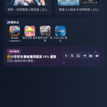
秧秧・玄聆傷害上限指南 | 2026
鳴潮 3.6 版本卡池時間表 | 2026
年7月
年7月
推薦商品
Mobile
蛋仔派對 蛋幣
勝利女神：妮
Free Fire 鑽
Legends:
姬
石
Bang Bang
限時優惠
分享即有機會獲得最高 10% 優惠
分享以解鎖幸運大轉盤。