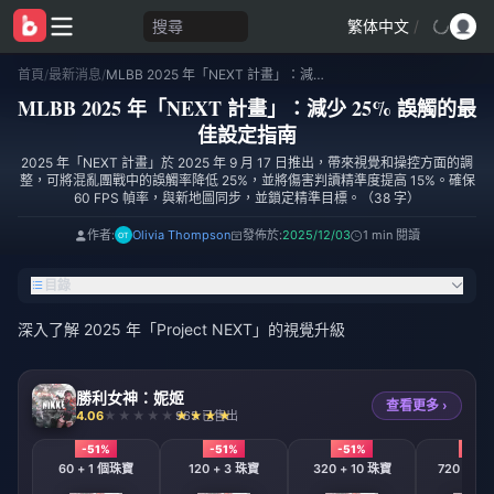
搜尋
繁体中文
/
首頁
/
最新消息
/
MLBB 2025 年「NEXT 計畫」：減少 25% 誤觸的最佳設定指南
MLBB 2025 年「NEXT 計畫」：減少 25% 誤觸的最
佳設定指南
2025 年「NEXT 計畫」於 2025 年 9 月 17 日推出，帶來視覺和操控方面的調
整，可將混亂團戰中的誤觸率降低 25%，並將傷害判讀精準度提高 15%。確保
60 FPS 幀率，與新地圖同步，並鎖定精準目標。（38 字）
作者:
Olivia Thompson
發佈於:
2025/12/03
1 min 閱讀
目錄
深入了解 2025 年「Project NEXT」的視覺升級
勝利女神：妮姬
查看更多 ›
4.06
965 已售出
-51%
-51%
-51%
-51%
60 + 1 個珠寶
120 + 3 珠寶
320 + 10 珠寶
720 + 12