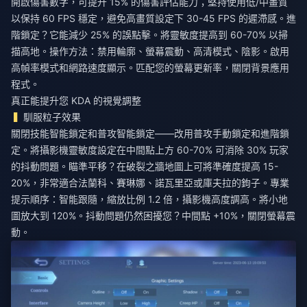
開啟傷害數字，可提升 15% 的傷害評估能力；堅持使用低/中畫質
以保持 60 FPS 穩定，避免高畫質設定下 30-45 FPS 的遲滯感。進
階鎖定？它能減少 25% 的誤點擊。將靈敏度提高到 60-70% 以掃
描高地。操作方法：禁用輪廓、螢幕震動、高清模式、陰影。啟用
高幀率模式和網路速度顯示。匹配您的螢幕更新率，關閉背景應用
程式。
真正能提升您 KDA 的視覺調整
馴服粒子效果
關閉技能智能鎖定和普攻智能鎖定——改用普攻手動鎖定和進階鎖
定。將攝影機靈敏度設定在中間點上方 60-70% 可消除 30% 玩家
的抖動問題。瞄準平移？在破裂之牆地圖上可將準確度提高 15-
20%，非常適合法蘭科、賽琳娜、諾瓦里亞或庫夫拉的鉤子。專業
提示順序：智能跟隨，縮放比例 1.2 倍，攝影機高度調高。將小地
圖放大到 120%。抖動問題仍然困擾您？中間點 +10%，關閉螢幕震
動。