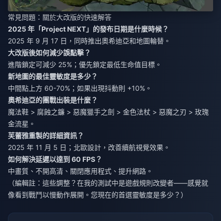
常見問題：關於大改版的快速解答
2025 年「Project NEXT」的發布日期是什麼時候？
2025 年 9 月 17 日，同時推出奧希迪亞和地圖輪替。
大改版後如何減少誤點擊？
進階鎖定可減少 25%；優先鎖定最低生命值目標。
新地圖的最佳靈敏度是多少？
中間點上方 60-70%；如果出現抖動則 +10%。
奧希迪亞的團戰出裝是什麼？
魔法鞋 > 腐蝕之鐮 > 惡魔獵手之劍 > 金色法杖 > 惡魔之刃 > 玫瑰
金流星。
芙蕾雅重製的詳細資訊？
2025 年 11 月 5 日；北歐設計，改善續航視覺效果。
如何解決延遲以達到 60 FPS？
中畫質、不開高清、關閉應用程式、提升網路。
（編輯註：這些調整？在我的測試中是遊戲規則改變者——感覺就
像看到戰鬥以慢動作展開。您現在的首選靈敏度是多少？）