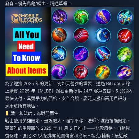
發育。優先烏龜/領主。精通草叢。
為了迎接 2025 年的更新，例如芙蕾雅的重製，透過 BitTopup
線
上購買 2025 年《MLBB》鑽石更新
提供 24/7 客戶支援、5 分鐘內
最快交付、具競爭力的價格、安全合規、廣泛支援和高用戶評分，
適用於所有地區。
戰士和法師：為戰鬥而生
戰士使用英雄鎖定、最近敵人、瞄準平移。法師？進階技能鎖定。
芙蕾雅的重製將於 2025 年 11 月 5 日推出——北歐風格、自動恢
復聖珠、強化 S2/大招斧頭範圍傷害和治療。坦克/輔助：最近敵