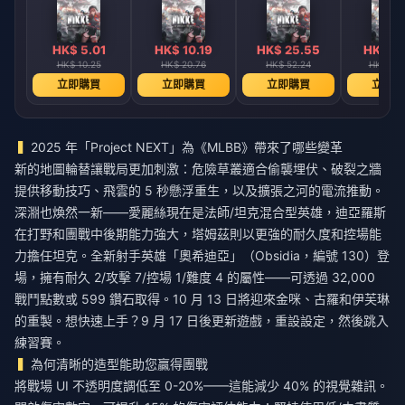
HK$ 5.01
HK$ 10.19
HK$ 25.55
HK$ 51
HK$ 10.25
HK$ 20.76
HK$ 52.24
HK$ 104
立即購買
立即購買
立即購買
立即購
2025 年「Project NEXT」為《MLBB》帶來了哪些變革
新的地圖輪替讓戰局更加刺激：危險草叢適合偷襲埋伏、破裂之牆
提供移動技巧、飛雲的 5 秒懸浮重生，以及擴張之河的電流推動。
深淵也煥然一新——愛麗絲現在是法師/坦克混合型英雄，迪亞羅斯
在打野和團戰中後期能力強大，塔姆茲則以更強的耐久度和控場能
力擔任坦克。全新射手英雄「奧希迪亞」（Obsidia，編號 130）登
場，擁有耐久 2/攻擊 7/控場 1/難度 4 的屬性——可透過 32,000
戰鬥點數或 599 鑽石取得。10 月 13 日將迎來金咪、古羅和伊芙琳
的重製。想快速上手？9 月 17 日後更新遊戲，重設設定，然後跳入
練習賽。
為何清晰的造型能助您贏得團戰
將戰場 UI 不透明度調低至 0-20%——這能減少 40% 的視覺雜訊。