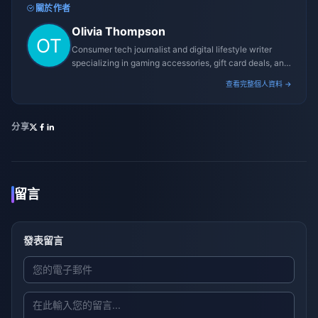
關於作者
Olivia Thompson
Consumer tech journalist and digital lifestyle writer
specializing in gaming accessories, gift card deals, and
platform reviews.
查看完整個人資料 →
分享
留言
發表留言