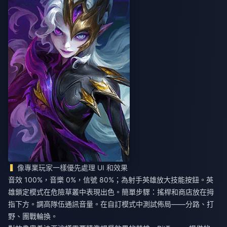
像專業玩家一樣優先處理 UI 和效果
音效 100%，音樂 0%，信號 80%；為射手英雄放大技能按鈕。英
雄鎖定模式在危險草叢中表現出色。簡單步驟：搖桿和商店放在拇
指下方。調高隊伍通訊音量。在自訂模式中測試佈局——分路、打
野、團戰輪換。