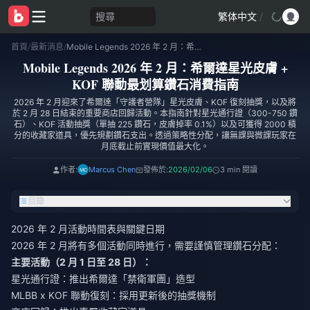
搜尋
繁体中文
/
首頁
/
最新消息
/
Mobile Legends 2026 年 2 月：希爾達星光皮膚 + KOF 聯動最划算鑽石消費指南
Mobile Legends 2026 年 2 月：希爾達星光皮膚 +
KOF 聯動最划算鑽石消費指南
2026 年 2 月迎來了希爾達「守護者營隊」星光皮膚、KOF 復刻抽獎，以及將
於 2 月 28 日結束的重要商店回歸活動。本指南針對星光通行證（300-750 鑽
石）、KOF 活動抽獎（單抽 225 鑽石，皮膚掉率 0.1%）以及可獲得 2000 積
分的收藏家道具，優先規劃鑽石支出。透過策略性分配，讓無課與微課玩家在
月底截止前實現價值最大化。
作者:
Marcus Chen
發佈於:
2026/02/06
3 min 閱讀
目錄
2026 年 2 月活動時間表與關鍵日期
2026 年 2 月將有多個活動同時進行，需要謹慎管理鑽石分配：
主要活動（2 月 1 日至 28 日）：
星光通行證：推出希爾達「禁衛軍團」造型
MLBB x KOF 聯動復刻：採用更新後的抽獎機制