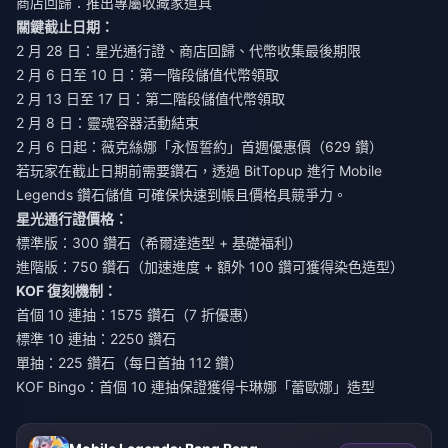
商店回歸：推出專屬收藏家道具
關鍵截止日期：
2 月 28 日：星光通行證、商店回歸、代幣收集最後期限
2 月 6 日至 10 日：第一階段儲值代幣領取
2 月 13 日至 17 日：第二階段儲值代幣領取
2 月 8 日：靈魂容器活動結束
2 月 6 日起：薇克絲娜「永恆誓約」首週優惠價（629 鑽）
若玩家在截止日期前需要鑽石，透過 BitTopup 進行
Mobile
Legends 鑽石儲值
可確保快速到帳且價格具競爭力。
星光通行證價格：
標準版：300 鑽石（希爾達造型 + 基礎福利）
進階版：750 鑽石（加速進度 + 額外 100 鑽可獲得染色造型）
KOF 復刻機制：
首個 10 連抽：1575 鑽石（7 折優惠）
標準 10 連抽：2250 鑽石
單抽：225 鑽石（每日首抽 112 鑽）
KOF Bingo：首個 10 連抽保證獲得卡琳娜「蕾歐娜」造型