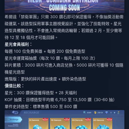
希爾達「禁衛軍團」只需 300 鑽石即可保證獲得，不像抽獎活動需
碰運氣。該造型採用軍事主題視覺設計，並強化了技能特效。星光
造型具備獨佔性，不會進入常規商店輪替；若錯過 2 月，至少需等
待 12 至 18 個月才可能回歸。
星光會員福利：
每週 100 位免費英雄 + 每週 200 個免費造型
星光幸運寶箱抽獎（每次 10 鑽，每月上限 100 次）
碎片累積：3000 碎片可進入商店兌換，5000 碎片可獲得 10 個隨
機星光造型
進階版：更快的碎片產出速度 + 額外染色造型
價值比較：
星光：300 鑽保證獲得造型 + 28 天福利
KOF 抽獎：目標造型平均需 6,750 至 13,500 鑽（30-60 抽）
單件史詩造型：標準售價 500 至 800 鑽