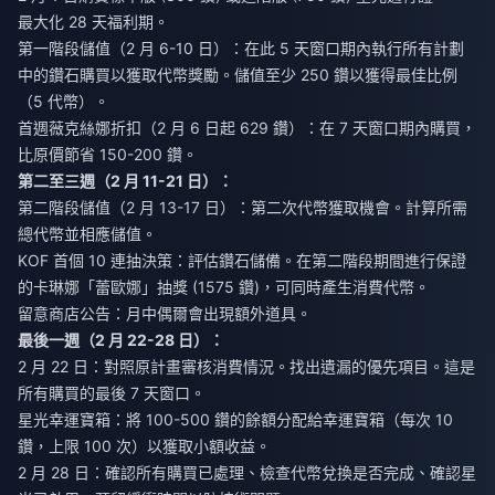
最大化 28 天福利期。
第一階段儲值（2 月 6-10 日）：在此 5 天窗口期內執行所有計劃
中的鑽石購買以獲取代幣獎勵。儲值至少 250 鑽以獲得最佳比例
（5 代幣）。
首週薇克絲娜折扣（2 月 6 日起 629 鑽）：在 7 天窗口期內購買，
比原價節省 150-200 鑽。
第二至三週（2 月 11-21 日）：
第二階段儲值（2 月 13-17 日）：第二次代幣獲取機會。計算所需
總代幣並相應儲值。
KOF 首個 10 連抽決策：評估鑽石儲備。在第二階段期間進行保證
的卡琳娜「蕾歐娜」抽獎 (1575 鑽)，可同時產生消費代幣。
留意商店公告：月中偶爾會出現額外道具。
最後一週（2 月 22-28 日）：
2 月 22 日：對照原計畫審核消費情況。找出遺漏的優先項目。這是
所有購買的最後 7 天窗口。
星光幸運寶箱：將 100-500 鑽的餘額分配給幸運寶箱（每次 10
鑽，上限 100 次）以獲取小額收益。
2 月 28 日：確認所有購買已處理、檢查代幣兌換是否完成、確認星