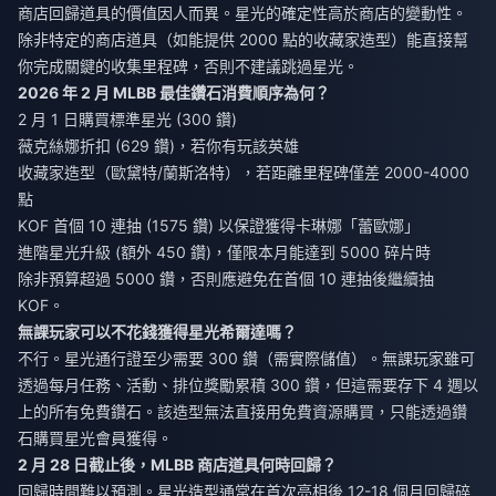
商店回歸道具的價值因人而異。星光的確定性高於商店的變動性。
除非特定的商店道具（如能提供 2000 點的收藏家造型）能直接幫
你完成關鍵的收集里程碑，否則不建議跳過星光。
2026 年 2 月 MLBB 最佳鑽石消費順序為何？
2 月 1 日購買標準星光 (300 鑽)
薇克絲娜折扣 (629 鑽)，若你有玩該英雄
收藏家造型（歐黛特/蘭斯洛特），若距離里程碑僅差 2000-4000
點
KOF 首個 10 連抽 (1575 鑽) 以保證獲得卡琳娜「蕾歐娜」
進階星光升級 (額外 450 鑽)，僅限本月能達到 5000 碎片時
除非預算超過 5000 鑽，否則應避免在首個 10 連抽後繼續抽
KOF。
無課玩家可以不花錢獲得星光希爾達嗎？
不行。星光通行證至少需要 300 鑽（需實際儲值）。無課玩家雖可
透過每月任務、活動、排位獎勵累積 300 鑽，但這需要存下 4 週以
上的所有免費鑽石。該造型無法直接用免費資源購買，只能透過鑽
石購買星光會員獲得。
2 月 28 日截止後，MLBB 商店道具何時回歸？
回歸時間難以預測。星光造型通常在首次亮相後 12-18 個月回歸碎