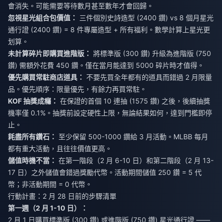
會消失。可能需要等待數月甚至數年才會回歸。
忽視星光組合包價值：
三件個別史詩造型 (2400 鑽) vs 8 個月星光
通行證 (2400 鑽) = 8 件專屬造型 + 所有福利。數學計算上星光更
划算。
未計算碎片即購買進階版：
將標準版 (300 鑽) 升級為進階版 (750
鑽) 需額外花費 450 鑽。僅在當月能達到 5000 碎片時才值得。
優先購買常駐商店道具：
不要先買全年都有的道具而錯過 2 月限量
品。優先順序：限量優先，有餘力再買常駐。
KOF 抽獎成癮：
在保證的首個 10 連抽 (1575 鑽) 之後，後續抽獎
機率僅 0.1%。抽獎前設定硬性上限，無論結果如何，達到門檻即停
止。
耗盡所有鑽石：
至少保留 500-1000 鑽給 3 月活動。MLBB 每月
都有重大活動，且往往價值更高。
儲值時機不當：
在第一階段（2 月 6-10 日）和第二階段（2 月 13-
17 日）之外儲值會錯過獎勵代幣。活動期間儲值 250 鑽 = 5 代
幣；非活動期間 = 0 代幣。
行動計畫：2 月 28 日前的步驟清單
第一週（2 月 1-10 日）：
2 月 1 日購買標準版 (300 鑽) 或進階版 (750 鑽) 星光通行證 ——