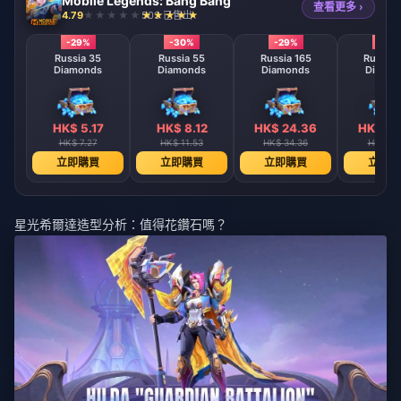
Mobile Legends: Bang Bang
查看更多 ›
4.79
503 已售出
-29%
-30%
-29%
-29
Russia 35
Russia 55
Russia 165
Russia 
Diamonds
Diamonds
Diamonds
Diamo
HK$ 5.17
HK$ 8.12
HK$ 24.36
HK$ 40
HK$ 7.27
HK$ 11.53
HK$ 34.36
HK$ 57
立即購買
立即購買
立即購買
立即購
星光希爾達造型分析：值得花鑽石嗎？