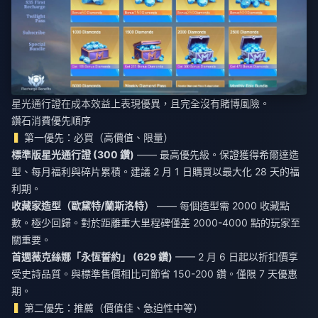
星光通行證在成本效益上表現優異，且完全沒有賭博風險。
鑽石消費優先順序
第一優先：必買（高價值、限量）
標準版星光通行證 (300 鑽)
—— 最高優先級。保證獲得希爾達造
型、每月福利與碎片累積。建議 2 月 1 日購買以最大化 28 天的福
利期。
收藏家造型（歐黛特/蘭斯洛特）
—— 每個造型需 2000 收藏點
數。極少回歸。對於距離重大里程碑僅差 2000-4000 點的玩家至
關重要。
首週薇克絲娜「永恆誓約」 (629 鑽)
—— 2 月 6 日起以折扣價享
受史詩品質。與標準售價相比可節省 150-200 鑽。僅限 7 天優惠
期。
第二優先：推薦（價值佳、急迫性中等）