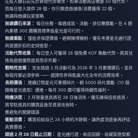
在投入鑽石前先計算總代幣需求。如果活動商店需要 50 個代幣，
而每日登入提供 28 個，你只需透過儲值/消費獲得 22 個。
無課與微課玩家策略
無課鑽石來源：
每日任務、每週成就、活動、排位賽獎勵。在 4 週
內累積 300 鑽購買標準版星光是可行的。
無課重點：
僅追求保證價值。避開賭博機制。優先考慮星光通行證
與首週折扣的史詩造型。
活動代幣收集：
每日登入可獲得 28 個免費 KOF 聯動代幣。將其兌
換為遊戲優勢道具而非外觀。
戰略性放棄：
完全跳過 2 月活動可為 2026 年 3 月累積鑽石。並非
每個月都必須參與 —— 選擇性參與能最大化全年的消費效率。
長期價值：
連續訂閱星光可累積碎片，朝 5000 碎片獎勵（10 個
隨機星光造型）邁進。每月 300 鑽可獲得持續性福利。
時機決策：
2 月限量道具將在 28 日後消失。優先確保這些道具，
將常駐道具的購買延後至資源充裕時。
應避免的關鍵錯誤
衝動消費：
購買前給自己 24 小時的冷靜期。讓熱度消退後再評估
真實價值。
錯過 2 月 28 日截止日期：
星光通行證、商店回歸、收藏家造型都