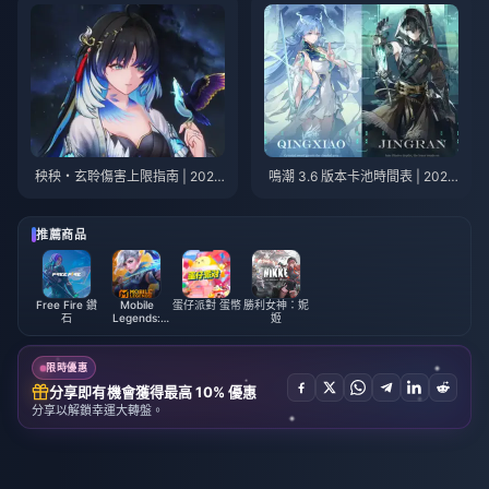
秧秧・玄聆傷害上限指南 | 2026
鳴潮 3.6 版本卡池時間表 | 2026
年7月
年7月
推薦商品
Free Fire 鑽
Mobile
蛋仔派對 蛋幣
勝利女神：妮
石
Legends:
姬
Bang Bang
限時優惠
分享即有機會獲得最高 10% 優惠
分享以解鎖幸運大轉盤。