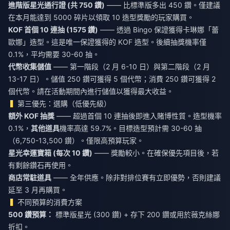
進階版星光通行證 (共 750 鑽)
—— 比標準版多出 450 鑽。僅建議
在本月能達到 5000 碎片以領取 10 造型獎勵的玩家購買。
KOF 首個 10 連抽 (1575 鑽)
—— 透過 Bingo 保證獲得卡琳娜「蕾
歐娜」造型。這是唯一保證獲得的 KOF 造型。後續抽獎機率僅
0.1%，平均需要 30-60 抽。
代幣收集儲值
—— 第一階段（2 月 6-10 日）與第二階段（2 月
13-17 日）。儲值 250 鑽可獲得 5 個代幣；消費 250 鑽可獲得 2
個代幣。請在活動期間內進行儲值以獲得最大收益。
第三優先：選購（低優先級）
額外 KOF 抽獎
—— 超過首個 10 連抽後即進入賭博性質。造型機率
0.1%，
其他道具
機率高達 59.7%。目標造型預計需 30-60 抽
（6,750-13,500 鑽）。僅限高預算玩家。
星光幸運寶箱 (每次 10 鑽)
—— 獎勵較小。在確保優先項目後，若
有剩餘鑽石再使用。
商店常駐道具
—— 全年供應。除非對排位賽有立即優勢，否則建議
延至 3 月再購買。
不同預算的消費方案
500 鑽預算：
標準版星光 (300 鑽) + 存下 200 鑽或用於薇克絲娜
折扣。