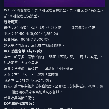
KOF'97 累進保底：
第 3 抽保底普通造型，第 5 抽保底精英造型，
前 10 抽保底史詩造型。
統計現實：
最低：30 抽獲得 KOF 造型 (6,750 鑽) —— 運氣極佳的情況
平均：40-50 抽 (9,000-11,250 鑽)
最高保底：60 抽 (13,500 鑽)
請以平均情況而非最低成本來編列預算。
KOF 造型名單（共 12 款）：
戰士：帕奇多「泰瑞·柏格」、瑪莎「不知火舞」、周「八神庵」、
迪斯羅德「大蛇克里斯」
法師：法烈爾「草薙京」、奧蘿拉「庫拉·戴蒙」
刺客：古辛「K'」、卡琳娜「蕾歐娜」
輔助/坦克：神樂「麻宮雅典娜」
優先考慮常用英雄與版本強勢度。全套收集成本將超過 50,000 鑽
—— 僅建議收藏家或高消費玩家嘗試。
代幣收集與儲值優化
KOF 聯動代幣來源：