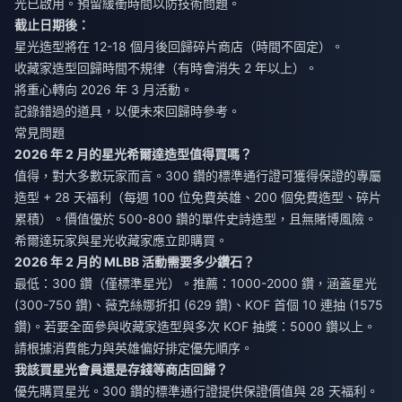
光已啟用。預留緩衝時間以防技術問題。
截止日期後：
星光造型將在 12-18 個月後回歸碎片商店（時間不固定）。
收藏家造型回歸時間不規律（有時會消失 2 年以上）。
將重心轉向 2026 年 3 月活動。
記錄錯過的道具，以便未來回歸時參考。
常見問題
2026 年 2 月的星光希爾達造型值得買嗎？
值得，對大多數玩家而言。300 鑽的標準通行證可獲得保證的專屬
造型 + 28 天福利（每週 100 位免費英雄、200 個免費造型、碎片
累積）。價值優於 500-800 鑽的單件史詩造型，且無賭博風險。
希爾達玩家與星光收藏家應立即購買。
2026 年 2 月的 MLBB 活動需要多少鑽石？
最低：300 鑽（僅標準星光）。推薦：1000-2000 鑽，涵蓋星光
(300-750 鑽)、薇克絲娜折扣 (629 鑽)、KOF 首個 10 連抽 (1575
鑽)。若要全面參與收藏家造型與多次 KOF 抽獎：5000 鑽以上。
請根據消費能力與英雄偏好排定優先順序。
我該買星光會員還是存錢等商店回歸？
優先購買星光。300 鑽的標準通行證提供保證價值與 28 天福利。