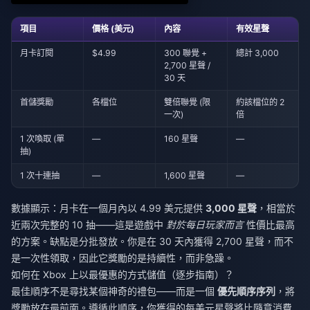
項目
價格 (美元)
內容
有效星聲
月卡訂閱
$4.99
300 聯覺 +
總計 3,000
2,700 星聲 /
30 天
首儲獎勵
各檔位
雙倍聯覺 (限
約該檔位的 2
一次)
倍
1 次喚取 (單
—
160 星聲
—
抽)
1 次十連抽
—
1,600 星聲
—
數據顯示：月卡在一個月內以 4.99 美元提供
3,000 星聲
，相當於
近兩次完整的 10 抽——這是遊戲中
對於每日玩家而言
性價比最高
的方案。缺點是分批發放。你是在 30 天內獲得 2,700 星聲，而不
是一次性領取，因此它獎勵的是持續性，而非急躁。
如何在 Xbox 上以最優惠的方式儲值（逐步指南）？
最佳順序不是尋找某個神奇的禮包——而是一個
優先順序序列
，將
獎勵放在最前面。遵循此順序，你獲得的每美元星聲將比隨意消費