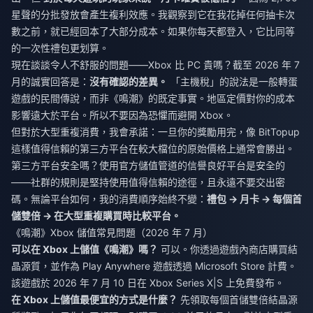
星聲的分批發放會產生複利效應。我觀察到它在我花掉任何抽卡次
數之前，就已經回本了大部分成本。如果你每天都登入，它比同等
的一次性禮包更划算。
現在談談令人不舒服的問題——Xbox 比 PC 貴嗎？截至 2026 年 7
月的誠實回答是：
沒有確認的差異。
「主機稅」的說法是一般轉蛋
遊戲的民間傳說，而非《鳴潮》的既定事實。地區定價對你的成本
影響遠大於平台。所以不要因為恐懼而避開 Xbox。
但對於大型重複消費，我會承諾：一旦你的獎勵用完，像 BitTopup
這樣值得信賴的第三方平台在較大檔位的原始價格上通常會勝出。
第三方平台安全嗎？使用官方儲值管道的信譽良好平台是安全的
——社群的規則是堅持使用值得信賴的途徑，且永遠不要交出密
碼。無論平台如何，我的消費順序始終不變：
禮包 → 月卡 → 每個首
儲雙倍 → 在大型重複購買時比較平台。
《鳴潮》Xbox 儲值常見問題（2026 年 7 月）
可以在 Xbox 上儲值《鳴潮》嗎？
可以。你透過遊戲內商店購買結
晶源質，並作為 Play Anywhere 遊戲透過 Microsoft Store 計費。
該遊戲於 2026 年 7 月 10 日在 Xbox Series X|S 上免費發布。
在 Xbox 上儲值最便宜的方式是什麼？
先領取每個首儲雙倍結晶源