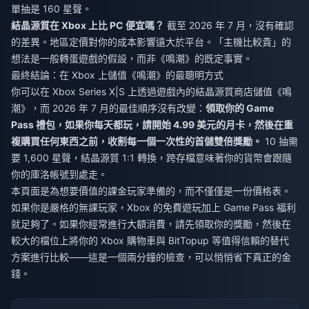
單抽是 160 星聲。
結晶源質在 Xbox 上比 PC 便宜嗎？
截至 2026 年 7 月，沒有確認
的差異。地區定價對你的成本影響遠大於平台。「主機比較貴」的
想法是一般轉蛋遊戲的假設，而非《鳴潮》的既定事實。
最終結論：在 Xbox 上儲值《鳴潮》的最聰明方式
你可以在 Xbox Series X|S 上透過遊戲內的結晶源質商店儲值《鳴
潮》，而 2026 年 7 月的最佳順序沒有改變：
領取你的 Game
Pass 禮包，如果你每天都玩，請開始 4.99 美元的月卡，然後在重
複購買任何東西之前，收割每一個一次性的首儲雙倍獎勵。
10 抽需
要 1,600 星聲，結晶源質 1:1 轉換，跨存檔意味著你的貨幣會跟隨
你的庫洛帳號到處走。
本頁面是為想要價值的課金玩家準備的，而不僅僅是一份價格表。
如果你是嚴格的無課玩家，Xbox 的免費遊玩加上 Game Pass 福利
就足夠了。如果你經常進行大額消費，請先領取你的獎勵，然後在
較大的檔位上將你的 Xbox 購物車與 BitTopup 等值得信賴的替代
方案進行比較——這是一個兩分鐘的檢查，可以悄悄省下真正的金
錢。