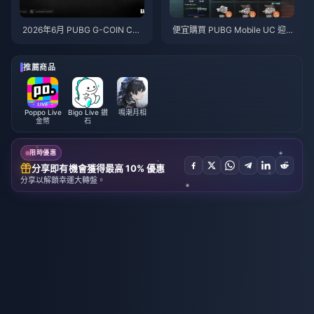
2026年6月 PUBG G-COIN CD
便宜購買 PUBG Mobile UC 迎戰
K：91.43美元的雙倍促銷活動真
火影忍者疾風傳聯動（2026年7
的划算嗎？
月）：成本、最佳禮包與安全儲
值指南
推薦商品
Poppo Live
Bigo Live 鑽
鳴潮月相
金幣
石
限時優惠
分享即有機會獲得最高 10% 優惠
分享以解鎖幸運大轉盤。