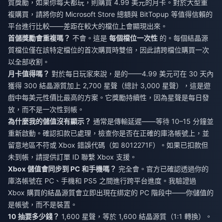
質獎勵，如果你每天都玩，則購買 4.99 美元的月卡。對於大型重
複購買，請將你的 Microsoft Store 總額與 BitTopup 等值得信賴的
平台進行比較——差距在較大的檔位上會顯現出來。
首儲獎勵會重複嗎？
不會。這是
每個檔位一次性
的。每個結晶源
質檔位僅在該特定檔位的首次購買時雙倍，因此請跨檔位購買一次
以全部收割。
月卡值得嗎？
對於每日玩家來說，是的——4.99 美元可在 30 天內
獲得 300 結晶源質加上 2,700 星聲（總計 3,000 星聲），這是遊
戲中每美元性價比最高的方案。它獎勵持續性，因為星聲是每日發
放，而不是一次性到帳。
為什麼我的儲值沒有顯示？
通常是傳輸延遲——等待 10–15 分鐘並
重新啟動。確認扣款已處理，檢查你是否在正確的庫洛帳號上，並
留意地區不符或 Xbox 錯誤代碼（如 8012271F）。如果已扣款但
未到帳，請提供訂單 ID 聯繫 Xbox 支援。
Xbox 儲值會同步到 PC 和手機嗎？
完全會。官方已確認透過你的
庫洛帳號在 PC、手機和 PS5 之間進行跨平台進度。我驗證過
Xbox 購買的結晶源質會立即出現在綁定的 PC 階段中——你儲值的
是帳號，而不是裝置。
10 抽要多少錢？
1,600 星聲，等於 1,600 結晶源質（1:1 轉換）。