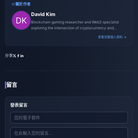
關於作者
David Kim
Blockchain gaming researcher and Web3 specialist
exploring the intersection of cryptocurrency and
gaming ecosystems.
查看完整個人資料 →
分享
留言
發表留言