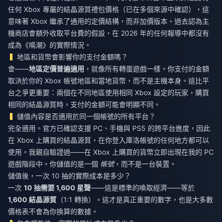
任何 Xbox 專屬的結晶源質禮包價格（已在多個來源中確認），這
意味著 Xbox 繼承了通用的定價結構，而非加價版本。過去認為主
機商店會額外收取平台費的假設，在 2026 年的任何報導中都沒有
成為《鳴潮》的實際情況。
地區和貨幣會影響你的支付金額嗎？
會——
地區定價普遍適用
，就像所有轉蛋遊戲一樣。你支付的金額
取決於你的 Xbox 帳號地區和當地貨幣，而不是主機本身。這比平
台之爭更重要：兩個在不同地區使用相同 Xbox 設定的玩家，購買
相同的結晶源質時，支付的金額可能會明顯不同。
儲值內容是否適用於同一個帳號的所有平台？
完全適用。官方已確認支援 PC、手機與 PS5 的跨平台進度，因此
在 Xbox 上購買的結晶源質，在你登入庫洛帳號的任何地方都可以
使用。我親自驗證過——在 Xbox 上購買的貨幣立即出現在我的 PC
遊戲階段中。你儲值的是一個
帳號
，而不是一台裝置。
儲值後，一次 10 抽的實際成本是多少？
一次
10 抽需要 1,600 星聲
——這是標準的喚取經濟——等於
1,600 結晶源質
（1:1 轉換）。這才是真正重要的數字，也是大多數
價格表不會為你換算的數據。