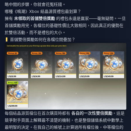
略中間的步驟，你就會花冤枉錢。
哪種《鳴潮》Xbox 結晶源質禮包最划算？
擁有
未領取的首儲雙倍獎勵
的禮包永遠是贏家——毫無疑問。一旦
首儲獎勵用完，各檔位的基礎性價比大致相同，因此真正的優勢在
於雙倍活動，而不是禮包的大小。
首儲雙倍獎勵如何在各檔位間疊加？
每個結晶源質檔位在首次購買時都有
各自的一次性雙倍獎勵
。這是
競爭對手頁面上解釋最不清楚的機制，也是整個儲值系統中數學上
最明智的決定。在我自己的帳號上計算過所有檔位後，中等檔位的