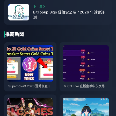
下一頁
BitTopup Bigo 儲值安全嗎？2026 年誠實評
測
推薦新聞
SupernovaX 2026 選秀便宜 Sta
MICO Live 直播金币中东及北非
rMaker 金幣（享 12-23% 折
地区（MENA）v5.2版本后：20
扣）
26年最划算充值指南