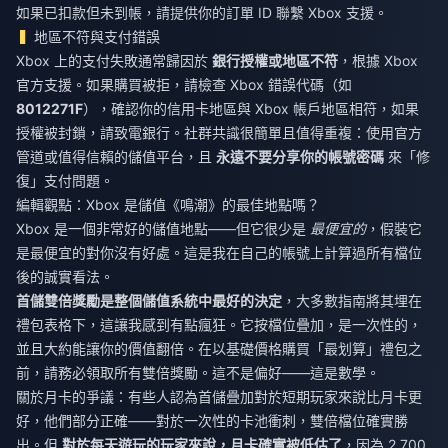
如果已扣款但未到帳，請提供你的訂單 ID 聯繫 Xbox 支援。
地區不符與支付錯誤
Xbox 上的支付失敗通常歸因於
銀行授權或地區不符
，根據 Xbox
官方支援。如果購買被拒，請檢查 Xbox 錯誤代碼（如
8012271F
），確認你的信用卡地區與 Xbox 帳戶地區相符，如果
授權被封鎖，請致電銀行。社群共識很簡單且值得重複：使用官方
管道或值得信賴的儲值平台，且
永遠不要分享你的帳號密碼
來「修
復」支付問題。
編輯觀點：Xbox 是儲值《鳴潮》的最佳地點嗎？
Xbox 是一個非常好的儲值地點——但它很少是
最便宜的
，假裝它
是最便宜的對你沒有好處。這是我在自己的帳號上計算過所有檔位
後的誠實看法。
首儲雙倍獎勵是整個儲值系統中最好的決定
，大多數指南將其埋在
禮包表格下，這讓我感到有點瘋狂。它按檔位疊加，是一次性的，
並且大約能讓你的價值翻倍。在以基礎價格購買「最划算」禮包之
前，請務必領取所有雙倍獎勵。這不是偏好——這是數學。
關於月卡的爭議：有些人認為首儲疊加對於短期玩家來說比月卡更
好，他們部分正確——對於一次性的卡池衝刺，雙倍檔位確實勝
出。但
對於每天遊玩的玩家來說，月卡確實被低估了
，因為 2,700