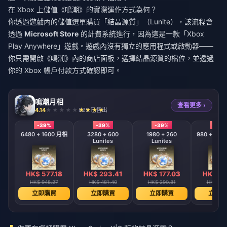
在 Xbox 上儲值《鳴潮》的實際運作方式為何？
你透過遊戲內的儲值選單購買「結晶源質」（Lunite），該流程會
透過
Microsoft Store
的計費系統進行，因為這是一款「Xbox
Play Anywhere」遊戲。遊戲內沒有獨立的應用程式或啟動器——
你只需開啟《鳴潮》內的商店面板，選擇結晶源質的檔位，並透過
你的 Xbox 帳戶付款方式確認即可。
鳴潮月相
查看更多 ›
4.14
829 已售出
-39%
-39%
-39%
-39
6480 + 1600 月相
3280 + 600
1980 + 260
980 + 110 
Lunites
Lunites
HK$ 577.18
HK$ 293.41
HK$ 177.03
HK$ 88
HK$ 948.27
HK$ 481.40
HK$ 290.81
HK$ 145
立即購買
立即購買
立即購買
立即購