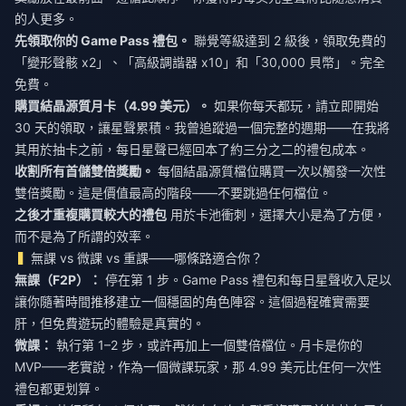
的人更多。
先領取你的 Game Pass 禮包。
聯覺等級達到 2 級後，領取免費的
「變形聲骸 x2」、「高級調諧器 x10」和「30,000 貝幣」。完全
免費。
購買結晶源質月卡（4.99 美元）。
如果你每天都玩，請立即開始
30 天的領取，讓星聲累積。我曾追蹤過一個完整的週期——在我將
其用於抽卡之前，每日星聲已經回本了約三分之二的禮包成本。
收割所有首儲雙倍獎勵。
每個結晶源質檔位購買一次以觸發一次性
雙倍獎勵。這是價值最高的階段——不要跳過任何檔位。
之後才重複購買較大的禮包
用於卡池衝刺，選擇大小是為了方便，
而不是為了所謂的效率。
無課 vs 微課 vs 重課——哪條路適合你？
無課（F2P）：
停在第 1 步。Game Pass 禮包和每日星聲收入足以
讓你隨著時間推移建立一個穩固的角色陣容。這個過程確實需要
肝，但免費遊玩的體驗是真實的。
微課：
執行第 1–2 步，或許再加上一個雙倍檔位。月卡是你的
MVP——老實說，作為一個微課玩家，那 4.99 美元比任何一次性
禮包都更划算。