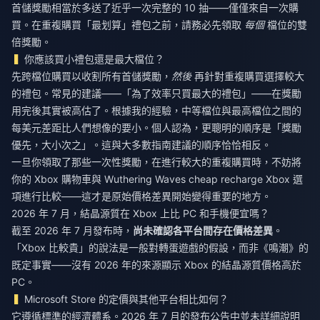
首儲獎勵相當於多送了近乎一次完整的 10 抽——僅僅來自一次購
買。在重複購買「最划算」禮包之前，請務必先領取
每個
檔位的雙
倍獎勵。
你應該買小禮包還是最大檔位？
先跨檔位購買以收割所有首儲獎勵，
然後
再針對重複購買選擇較大
的禮包。常見的建議——「為了效率只買最大的禮包」——在獎勵
用完後其實被高估了。根據我的經驗，中等檔位與最高檔位之間的
每美元差距比人們想像的要小。個人認為，更聰明的順序是「獎勵
優先，大小次之」。這與大多數指南建議的順序恰恰相反。
一旦你領取了那些一次性獎勵，在進行較大的重複購買時，不妨將
你的 Xbox 購物車與
Wuthering Waves cheap recharge Xbox
選
項進行比較——這才是原始價格差異開始變得重要的地方。
2026 年 7 月，結晶源質在 Xbox 上比 PC 和手機便宜嗎？
截至 2026 年 7 月發布時，
尚未確認各平台間存在價格差異
。
「Xbox 比較貴」的說法是一般對轉蛋遊戲的假設，而非《鳴潮》的
既定事實——沒有 2026 年的來源顯示 Xbox 的結晶源質價格高於
PC。
Microsoft Store 的定價與其他平台相比如何？
它遵循標準的經濟體系。2026 年 7 月的發布公告中並未詳細說明