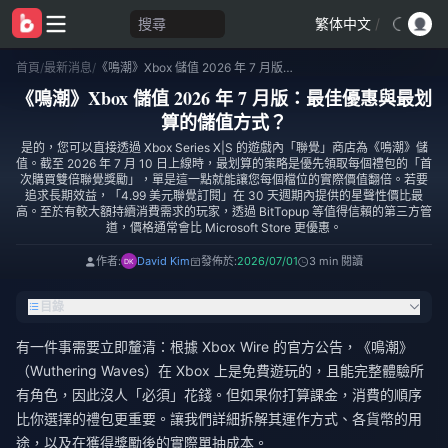
搜尋
繁体中文
/
首頁
/
最新消息
/
《鳴潮》Xbox 儲值 2026 年 7 月版：最佳優惠與最划算的儲值方式？
《鳴潮》Xbox 儲值 2026 年 7 月版：最佳優惠與最划
算的儲值方式？
是的，您可以直接透過 Xbox Series X|S 的遊戲內「聯覺」商店為《鳴潮》儲
值。截至 2026 年 7 月 10 日上線時，最划算的策略是優先領取每個禮包的「首
次購買雙倍聯覺獎勵」，單是這一點就能讓您每個檔位的實際價值翻倍。若要
追求長期效益，「4.99 美元聯覺訂閱」在 30 天週期內提供的星聲性價比最
高。至於有較大額持續消費需求的玩家，透過 BitTopup 等值得信賴的第三方管
道，價格通常會比 Microsoft Store 更優惠。
作者:
David Kim
發佈於:
2026/07/01
3 min 閱讀
目錄
有一件事需要立即釐清：根據 Xbox Wire 的官方公告，《鳴潮》
（Wuthering Waves）在 Xbox 上是免費遊玩的，且能完整體驗所
有角色，因此沒人「必須」花錢。但如果你打算課金，消費的順序
比你選擇的禮包更重要。讓我們詳細拆解其運作方式、各貨幣的用
途，以及在獲得獎勵後的實際單抽成本。