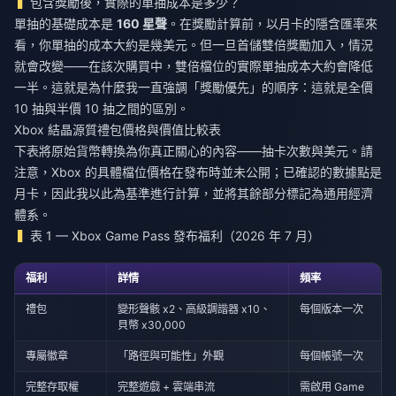
包含獎勵後，實際的單抽成本是多少？
單抽的基礎成本是
160 星聲
。在獎勵計算前，以月卡的隱含匯率來
看，你單抽的成本大約是幾美元。但一旦首儲雙倍獎勵加入，情況
就會改變——在該次購買中，雙倍檔位的實際單抽成本大約會降低
一半。這就是為什麼我一直強調「獎勵優先」的順序：這就是全價
10 抽與半價 10 抽之間的區別。
Xbox 結晶源質禮包價格與價值比較表
下表將原始貨幣轉換為你真正關心的內容——抽卡次數與美元。請
注意，Xbox 的具體檔位價格在發布時並未公開；已確認的數據點是
月卡，因此我以此為基準進行計算，並將其餘部分標記為通用經濟
體系。
表 1 — Xbox Game Pass 發布福利（2026 年 7 月）
福利
詳情
頻率
禮包
變形聲骸 x2、高級調諧器 x10、
每個版本一次
貝幣 x30,000
專屬徽章
「路徑與可能性」外觀
每個帳號一次
完整存取權
完整遊戲 + 雲端串流
需啟用 Game