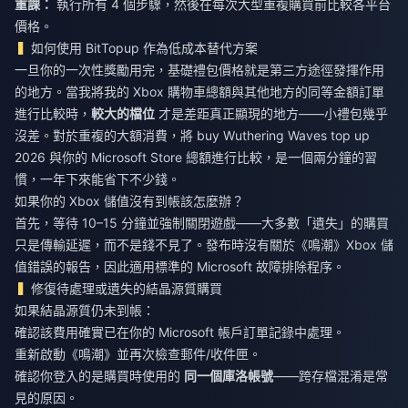
重課：
執行所有 4 個步驟，然後在每次大型重複購買前比較各平台
價格。
如何使用 BitTopup 作為低成本替代方案
一旦你的一次性獎勵用完，基礎禮包價格就是第三方途徑發揮作用
的地方。當我將我的 Xbox 購物車總額與其他地方的同等金額訂單
進行比較時，
較大的檔位
才是差距真正顯現的地方——小禮包幾乎
沒差。對於重複的大額消費，將
buy Wuthering Waves top up
2026
與你的 Microsoft Store 總額進行比較，是一個兩分鐘的習
慣，一年下來能省下不少錢。
如果你的 Xbox 儲值沒有到帳該怎麼辦？
首先，等待 10–15 分鐘並強制關閉遊戲——大多數「遺失」的購買
只是傳輸延遲，而不是錢不見了。發布時沒有關於《鳴潮》Xbox 儲
值錯誤的報告，因此適用標準的 Microsoft 故障排除程序。
修復待處理或遺失的結晶源質購買
如果結晶源質仍未到帳：
確認該費用確實已在你的 Microsoft 帳戶訂單記錄中處理。
重新啟動《鳴潮》並再次檢查郵件/收件匣。
確認你登入的是購買時使用的
同一個庫洛帳號
——跨存檔混淆是常
見的原因。