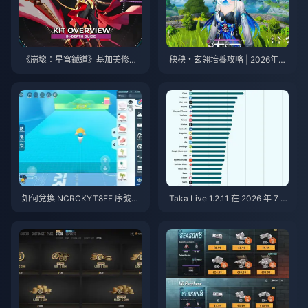
《崩壞：星穹鐵道》基加美修最
秧秧・玄翎培養攻略 | 2026年8
佳培養指南 | 2026年8月
月
如何兌換 NCRCKYT8EF 序號以
Taka Live 1.2.11 在 2026 年 7 月
獲得免費蛋幣（2026年8月）
更新後耗電異常快速？原因與解
決方法