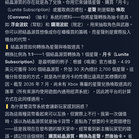
結晶源質的存在就是為了兌換。你用它來儲值星聲、購買「月卡」
（Lunite Subscription）或獲取商店禮包。
星聲
則是驅動
喚取
（Convene）
（抽卡）系統的燃料——你將星聲轉換為抽卡道具，
如
浮金波紋
（常駐）和
鑄潮波紋
（限定），用來抽取角色與武器。
你可以把結晶源質想像成你在櫃檯買的籌碼，而星聲則是實際投入
機台的代幣。
結晶源質如何轉換為星聲與喚取道具？
轉換比例為
1:1
——1 個結晶源質轉換為 1 個星聲。
月卡（Lunite
Subscription）
是最明顯的例子：根據《鳴潮》官方維基，4.99
美元可獲得 300 個結晶源質，外加 30 天內總計 2,700 個星聲。這
種分批發放的方式，就是為什麼月卡的性價比遠高於其標價的原
因。截至 2026 年 7 月，尚未有 Xbox 專屬的星聲兌換喚取道具的
匯率（所有來源均使用遊戲內通用經濟系統），因此跨平台的計算
方式在此同樣適用。
為什麼雙貨幣系統會讓新玩家感到困惑？
因為這兩種貨幣看起來可以互換，但實際上不行。我第一次儲值
時，誤以為結晶源質就是抽卡貨幣，差點為了想要的卡池買錯禮包
——這是我現在在發布週的聊天室中，經常看到新主機玩家犯的錯
誤。請記住這個規則：
購買結晶源質，轉換為星聲，然後抽卡。
省