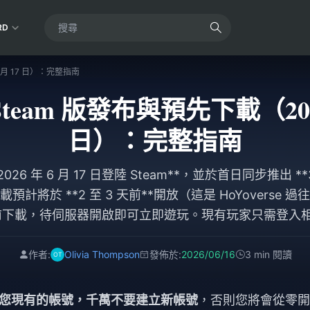
RD
 月 17 日）：完整指南
eam 版發布與預先下載（2026 
日）：完整指南
026 年 6 月 17 日登陸 Steam**，並於首日同步推出 *
預計將於 **2 至 3 天前**開放（這是 HoYoverse
下載，待伺服器開啟即可立即遊玩。現有玩家只需登入相同的 H
00% 的遊戲進度**。Steam 僅為新的客戶端，而非新
 **45 至 60GB 的磁碟空間**，並額外保留更新所需的空
作者:
Olivia Thompson
發佈於:
2026/06/16
3 min 閱讀
您現有的帳號，千萬不要建立新帳號
，否則您將會從零開