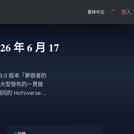
登入
繁体中文
/
年 6 月 17
*3.0 版本「夢遊者的
 過往大型發布的一貫做
oYoverse 帳
伺服器。新玩家建議預留
間。
目錄