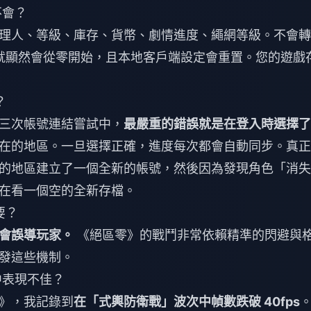
不會？
理人、等級、庫存、貨幣、劇情進度、繩網等級。不會轉
 成就顯然會從零開始，且本地客戶端設定會重置。您的遊戲
？
三次帳號連結嘗試中，
最嚴重的錯誤就是在登入時選擇了
在的地區。一旦選擇正確，進度每次都會自動同步。真正
的地區建立了一個全新的帳號，然後因為發現角色「消失
在看一個空的全新存檔。
要？
會誤導玩家。
《絕區零》的戰鬥非常依賴精準的閃避與
發這些機制。
中表現不佳？
》，我記錄到
在「式輿防衛戰」波次中幀數跌破 40fps