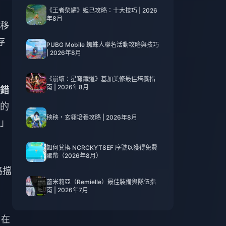
《王者榮耀》妲己攻略：十大技巧 | 2026
年8月
移
存
PUBG Mobile 蜘蛛人聯名活動攻略與技巧
| 2026年8月
《崩壞：星穹鐵道》基加美修最佳培養指
南 | 2026年8月
錯
的
秧秧・玄翎培養攻略 | 2026年8月
」
如何兌換 NCRCKYT8EF 序號以獲得免費
蛋幣（2026年8月）
格擋
蕾米莉亞（Remielle）最佳裝備與隊伍指
南 | 2026年7月
。在