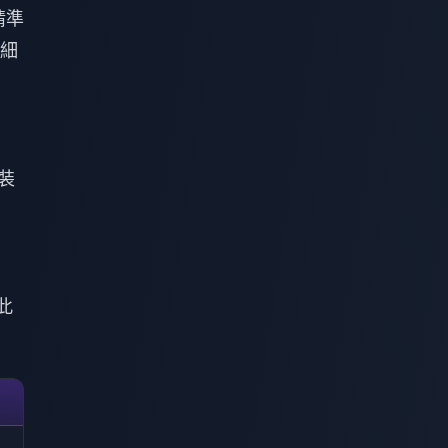
精準
細
裝
」
此