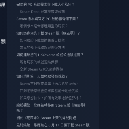
觀
完整的 PC 系統需求與下載大小為何？
Steam Deck 與掌機效能預期
Steam 版本與官方 PC 啟動器有何不同？
哪個版本適合哪種類型的玩家？
如何逐步預先下載 Steam 版《絕區零》？
如何驗證下載並避免首日排隊
非閹
常見的預下載錯誤與修復方法
如何連結您的 HoYoverse 帳號並遷移進度？
現有玩家的帳號連結步驟
全新 Steam 玩家的起步路徑
如何規劃第一天並領取發布獎勵？
新玩家首日檢查清單（適合 F2P 玩家）
回歸老玩家檢查清單與當前卡池優先級
如果您想抽卡，如何有效率地儲值菲林？
編輯觀點：您應該轉移到 Steam 版《絕區零》
嗎？
關於《絕區零》Steam 上架的常見問題
最終結論：誰應該在 6 月 17 日預下載 Steam 版