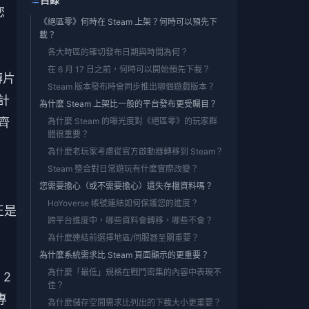
您
《絕區零》何時在 Steam 上架？何時可以預先下
載？
各大時區的確切發布日期與時間為何？
在 6 月 17 日之前，何時可以開始預先下載？
傳片
Steam 版本發布時會同步推出哪個遊戲版本？
計
為什麼 Steam 上架比一般的平台發布更受矚目？
齊
為什麼 Steam 的曝光度對《絕區零》的玩家群
體很重要？
為什麼老玩家考慮從官方啟動器轉移到 Steam？
Steam 整合對日常遊玩有什麼實際改變？
您需要擔心（或不需要擔心）遺失存檔資料嗎？
在
HoYoverse 帳號連結如何保護您的進度？
正是
跨平台進度中，哪些資料會轉移，哪些不會？
為什麼連結前選擇地區/伺服器至關重要？
為什麼系統需求比 Steam 頁面顯示的更重要？
為什麼「最低」規格在戰鬥密集的內容中表現不
 2
佳？
專
為什麼儲存空間需求比列出的下載大小更重要？