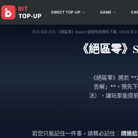
DIRECT TOP-UP
GAME
CA
首頁
/
最新消息
/
《絕區零》Steam 版發布與預先下載（2026 年 6
《絕區零》St
《絕區零》將於 **2
告解」**。預先下載
法），讓玩家能提前
號，即可保留 **1
約
若您只能記住一件事，請務必記住：
請連結