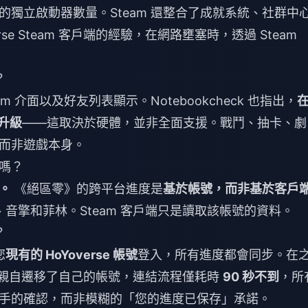
獨立啟動器數量。Steam 還整合了成就系統、社群中
se Steam 客戶端的經驗，在網路壅塞時，透過 Steam
？
介面以及好友列表顯示。Notebookcheck 也指出，
升級
——這取決於硬體，並非全面支援。戰鬥、抽卡、劇
而非遊戲本身。
嗎？
。
《絕區零》的跨平台進度是
基於帳號，而非基於客戶
理人、音擎和菲林。Steam 客戶端只是讀取該帳號的資料。
？
您
現有的 HoYoverse 帳號
登入，所有進度都會同步。在
布中，我親自遷移了自己的帳號，連結流程僅耗時
90 秒不到
，所
手的確認，而非模糊的「您的進度已保存」承諾。