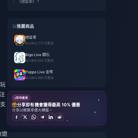
《絕區零》？
推薦商品
絕區零
GLOBAL
773 已售出
Bigo Live 鑽石
GLOBAL
552 已售出
Poppo Live 金幣
GLOBAL
860 已售出
玩
注
限時優惠
支
分享即有機會獲得最高 10% 優惠
分享以解鎖幸運大轉盤。
款遊