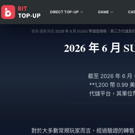
DIRECT TOP-UP
GAME
CA
首頁
/
最新消息
/
2026 年 6 月 SUGO 幣儲值價格：第三方代
2026 年 6
截至 2026 年 6 月
**1,200 幣 0.9
代儲平台，其單位幣
最大——同樣的 1,20
對於大多數常規玩家而言，經過驗證的轉售商