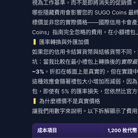
視為工作基準，而不是即將消失的促銷價。
哪些隱藏費用會影響您的 SUGO Coins 
標價並非您的實際價格——國際信用卡會
Coins」指南完全忽略的費用。在小額禮包
匯率轉換與外匯加價
如果您的信用卡結算貨幣與結帳貨幣不同
坑：當我比較在最小禮包上轉換後的
實際最
~3%
。折扣在帳面上是真實的，但在實踐
這種效應會隨著禮包大小增加而減弱，因為
包，即使有 5% 的匯率損失，您依然比官
為什麼標價不是真實價格
讓我們用數字來說明。以下拆解顯示了費用
成本項目
1,200 枚