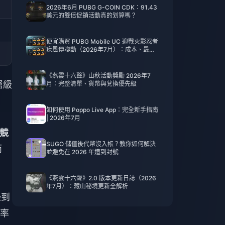
2026年6月 PUBG G-COIN CDK：91.43
美元的雙倍促銷活動真的划算嗎？
便宜購買 PUBG Mobile UC 迎戰火影忍者
疾風傳聯動（2026年7月）：成本、最佳
禮包與安全儲值指南
《燕雲十六聲》山秋活動獎勵 2026年7
層級
月：完整清單、貨幣與兌換優先級
如何使用 Poppo Live App：完全新手指南
| 2026年7月
競
SUGO 儲值後代幣沒入帳？教你如何解決
而
並避免在 2026 年遭到封號
《燕雲十六聲》2.0 版本更新日誌（2026
年7月）：藏山秘境更新全解析
錄到
率