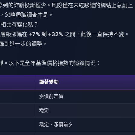
hop 今年記錄到的詐騙投訴極少。風險僅在未經驗證的網站上急劇上
，忽略盡職調查才是。
今年初相比有變化嗎？
各層級漲幅在
+7% 到 +32%
之間，此後一直保持不變。
未記錄到進一步的調整。
平靜。以下是全年基準價格指數的追蹤情況：
顯著變動
漲價前定價
穩定
穩定，漲價前夕