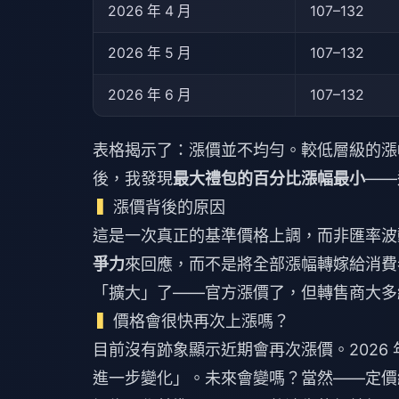
2026 年 4 月
107–132
2026 年 5 月
107–132
2026 年 6 月
107–132
表格揭示了：漲價並不均勻。較低層級的漲
後，我發現
最大禮包的百分比漲幅最小
——
漲價背後的原因
這是一次真正的基準價格上調，而非匯率波
爭力
來回應，而不是將全部漲幅轉嫁給消費
「擴大」了——官方漲價了，但轉售商大多
價格會很快再次上漲嗎？
目前沒有跡象顯示近期會再次漲價。2026 
進一步變化」。未來會變嗎？當然——定價