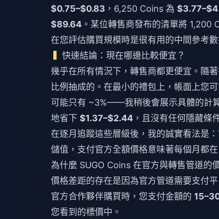
$0.75–$0.83
，6,250 Coins 為
$3.77–$4
$89.64
。某位轉售商發布的清單將 1,200 Coin
在您評估購買規模時是很有用的中間參考數
快速結論：現在哪邊比較便宜？
幾乎在所有情況下，轉售商都更便宜。隨著
比例抽成的。在最小的禮包上，帳面上您可能
可能只有 ~3%——我稍後會展示具體的計算過
地省下
$1.37–$2.44
，且沒有任何隱藏條
在逐月追蹤這些層級後，我的誠實看法是：
儲值，支付官方全額價格意味著每個月都在
為什麼 SUGO Coins 在官方與轉售管道
價格差距的存在是因為官方管道需要支付平
官方合作夥伴購買時，您支付金額的
15–3
您看到的標價中。