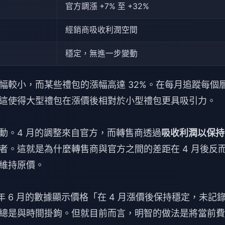
官方調漲 +7% 至 +32%
經銷商吸收利潤空間
穩定，無進一步變動
幅較小，而某些禮包的漲幅高達 32%。在每月追蹤每個
這使得大型禮包在漲價後相對於小型禮包更具吸引力。
動。4 月的調整來自官方，而轉售商透過
吸收利潤以保持
者。這就是為什麼轉售商與官方之間的差距在 4 月後反
維持原價。
年 6 月的數據顯示價格「在 4 月漲價後保持穩定，未記
總是與時間掛鉤。但就目前而言，明智的做法是將當前費