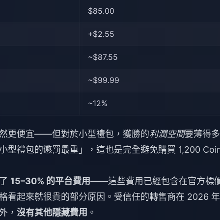
$85.00
+$2.55
~$87.55
~$99.99
~12%
然更便宜——但對於小型禮包，獲勝的
利潤空間
要薄得多
禮包的懲罰最重」，這也是完全避免購買 1,200 Coin
建了
15–30% 的平台費用
——這些費用已經包含在官方標
看起來就很貴的部分原因。受信任的轉售商在 2026 
外，
沒有其他隱藏費用
。