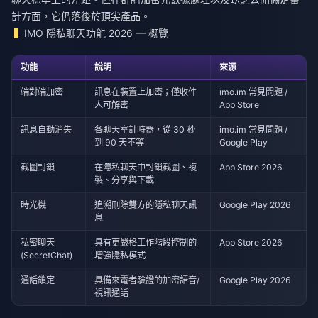
計方面，它仍落後於頂尖產品。
IMO 隱私聊天功能 2026 — 概覽
功能
說明
來源
端對端加密
訊息在裝置上加密；僅收件
imo.im 常見問題 /
人可解密
App Store
訊息自動消失
各聊天室計時器，從 30 秒
imo.im 常見問題 /
到 90 天不等
Google Play
截圖封鎖
在隱私聊天中封鎖截圖、複
App Store 2026
製、分享與下載
時光機
追溯刪除雙方的隱私聊天訊
Google Play 2026
息
私密聊天
具有更嚴格工作階段控制的
App Store 2026
(SecretChat)
增強隱私模式
通話鎖定
具備來電者驗證的加密語音/
Google Play 2026
視訊通話