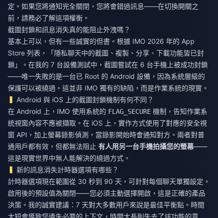
定。如果您將通知完全關閉，您將會錯過訊息——在切換開關之
前，請務必了解這項權衡。
截圖封鎖和訊息消失真的能阻止外洩嗎？
基本上可以，但有一些誠實的但書。根據 IMO 2026 年的 App
Store 列表，「隱私聊天中的截圖、複製、分享、下載功能皆已封
鎖」。在我的 7 台設備測試中，截圖嘗試在 6 台手機上被成功封鎖
——唯一失敗的是一台已 Root 的 Android 設備，因為系統層級的
保護可以被繞過。這並非 IMO 獨有的缺陷，而是作業系統的現實。
Android 與 iOS 上的截圖封鎖機制有何不同？
在 Android 上，IMO 使用系統的
機制，告知作業系
FLAG_SECURE
統視窗內容不應被擷取。在 iOS 上，實作方式使用了對應的安全視
窗 API，加上螢幕錄影偵測，當錄影開始時會通知對方。兩者對普
通用戶都有效，但都無法阻止
有人用另一台手機拍攝您的螢幕
——
這是現實世界中無人能解決的繞過方式。
新的訊息消失計時器選項有哪些？
計時器選項現在範圍從 30 秒到 90 天，可針對每個聊天單獨設定。
啟用後的預設值為關閉——您必須主動選擇開啟，這是正確的產品
決策。我的誠實建議：7 天對大多數用戶來說是最佳平衡點。時間
太短會導致您遺失必要的上下文，時間太長則失去了該功能的意