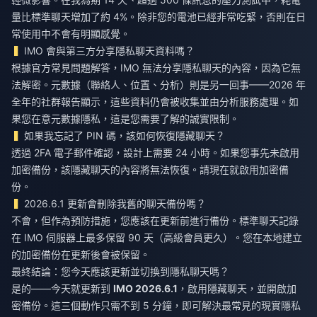
量比標準聊天增加了約 4%。除非您的電池已經非常吃緊，否則在日
常使用中不會有明顯感覺。
IMO 會與第三方分享隱私聊天資料嗎？
根據官方常見問題解答，IMO 無法分享隱私聊天的內容，因為它無
法解密。元數據（聯絡人、位置、分析）則是另一回事——2026 年
全年的社群報告顯示，這些資料仍會被收集並由分析服務處理。如
果您在意元數據隱私，這是您需要了解的誠實限制。
如果我忘記了 PIN 碼，該如何恢復隱藏聊天？
透過 2FA 電子郵件確認，設計上需要 24 小時。如果您事先未啟用
加密備份，該隱藏聊天的內容將無法恢復。請現在就啟用加密備
份。
2026.6.1 更新會刪除我舊的聊天備份嗎？
不會，但作為預防措施，您應該在更新前進行備份。標準聊天記錄
在 IMO 伺服器上最多保留 90 天（高級會員更久）。您在本地建立
的加密備份在更新後會被保留。
最終結論：您今天應該更新並切換到隱私聊天嗎？
是的——今天就更新到
IMO 2026.6.1
，啟用隱藏聊天，並開啟加
密備份。這三個動作只需不到 5 分鐘，即可解決最常見的現實隱私