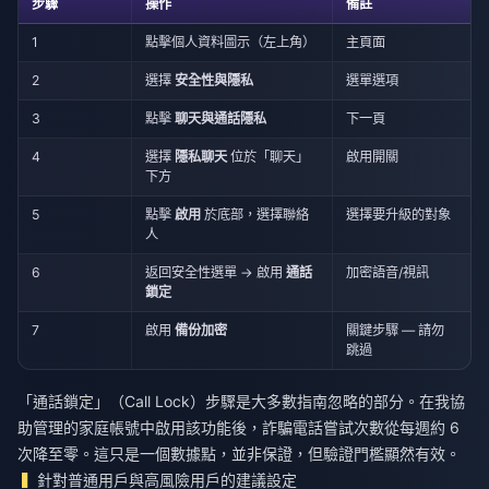
步驟
操作
備註
1
點擊個人資料圖示（左上角）
主頁面
2
選擇
安全性與隱私
選單選項
3
點擊
聊天與通話隱私
下一頁
4
選擇
隱私聊天
位於「聊天」
啟用開關
下方
5
點擊
啟用
於底部，選擇聯絡
選擇要升級的對象
人
6
返回安全性選單 → 啟用
通話
加密語音/視訊
鎖定
7
啟用
備份加密
關鍵步驟 — 請勿
跳過
「通話鎖定」（Call Lock）步驟是大多數指南忽略的部分。在我協
助管理的家庭帳號中啟用該功能後，詐騙電話嘗試次數從每週約 6
次降至零。這只是一個數據點，並非保證，但驗證門檻顯然有效。
針對普通用戶與高風險用戶的建議設定