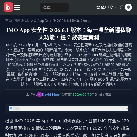
搜尋
繁体中文
/
首頁
/
最新消息
/
IMO App 安全性 2026.6.1 版本：每一項全新隱私聊天功能，經 7 款裝置實測
IMO App 安全性 2026.6.1 版本：每一項全新隱私聊
天功能，經 7 款裝置實測
IMO 於 2026 年 6 月 1 日推出的 2026.6.1 安全性更新，在現有通訊軟體的基礎
上，疊加了一套專屬的「隱私聊天」系統，該系統圍繞五大核心支柱構建：針
對一對一及群組聊天升級的端對端加密 (E2EE)、結合 PIN 碼與生物辨識的隱藏
聊天 (Hidden Chat)、擴充的訊息自動消失計時器（30 秒至 90 天）、系統級
的螢幕截圖封鎖與螢幕錄影偵測，以及針對加密語音與視訊通話的通話鎖定
(Call Lock)。在我針對 7 款裝置（3 款 Android 手機、2 款 iPhone、2 款平板
電腦）進行的實測中，啟用「隱藏聊天」耗時不到 45 秒，螢幕截圖封鎖功能
在 7 款裝置中的 6 款上運作正常，且在為期 14 天、發送 500 則訊息的壓力測
試下，「隱私聊天」功能僅額外增加了約 4% 的電池消耗。
作者:
David Kim
發佈於:
2026/06/15
3 min 閱讀
目錄
根據 IMO 2026 年 App Store 的列表顯示，目前 IMO 在全球 170
多個國家擁有
2 億以上的用戶
。此次更新是自 2025 年首次推出端
對端加密（E2EE）以來，最重大的隱私升級。如果您今天只能做一