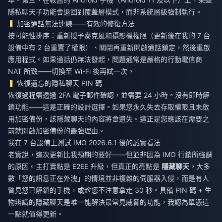
隱私聊天子功能會退回到覆蓋層模式，而非系統層級強制執行。
加密通話無法連線——有效的修復方法
按可能性排序：重新授予麥克風和攝影機權限（更新後在我的 7 台
設備中有 2 台重置了權限）、關閉再重新開啟通話鎖定，然後重啟
應用程式。如果通話仍無法發起，問題通常是嚴格的行動電信商
NAT 所致——切換至 Wi-Fi 後再試一次。
恢復遺忘的隱私聊天 PIN 碼
恢復過程需透過 2FA 電子郵件確認，並需要 24 小時。沒有即時解
鎖功能——這是正確的設計選擇。如果您永久失去存取權限且未啟
用加密備份，該隱藏聊天的內容將會遺失。這正是您應該在需要之
前就開啟加密備份的最強理由。
我在 7 台設備上測試 IMO 2026.6.1 後的誠實看法
老實說，這次更新比我預期的要好——但並非因為 IMO 行銷所強調
的原因。主打賣點是 E2EE 升級，但真正的亮點是
隱藏聊天
。大多
數「您的訊息正在外洩」的情境並非複雜的伺服器入侵，而是有人
瞥見您已解鎖的手機，或趁您不注意拿走 30 秒。具備 PIN 碼 + 生
物辨識的隱藏聊天是唯一能解決最常見威脅的功能，我認為單憑這
一點就值得更新。