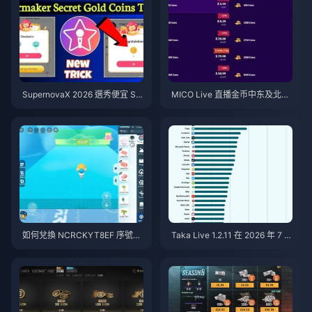
SupernovaX 2026 選秀便宜 Sta
MICO Live 直播金币中东及北非
rMaker 金幣（享 12-23% 折
地区（MENA）v5.2版本后：20
扣）
26年最划算充值指南
如何兌換 NCRCKYT8EF 序號以
Taka Live 1.2.11 在 2026 年 7 月
獲得免費蛋幣（2026年8月）
更新後耗電異常快速？原因與解
決方法