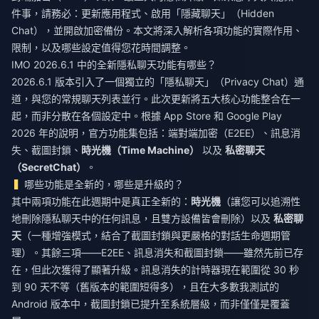
件事，請務必：更新應用程式、啟用「隱藏聊天」（Hidden
Chat），並開啟加密備份。本文將深入解析各項功能的實際作用、
限制，以及哪些設定值得您花時間調整。
IMO 2026.6.1 中的全新隱私聊天功能有哪些？
2026.6.1 版本引入了一個獨立的「隱私聊天」（Privacy Chat）通
道，與您的常規聊天列表並行。此次更新將五大核心功能整合在一
起，而非分散在各個設定中。根據 App Store 和 Google Play
2026 年的說明，官方功能集包括：端對端加密（E2EE）、訊息消
失、截圖封鎖、
時光機（Time Machine）
以及
私密聊天
（SecretChat）
。
哪些功能是全新的，哪些是升級的？
其中兩項功能在此週期中是真正全新的：
時光機
（讓您可以追溯性
地刪除隱私聊天中的任何訊息，且雙方設備皆會刪除）以及
私密聊
天
（一種增強模式，結合了截圖封鎖與更嚴格的對話生命週期管
理）。其餘三項——E2EE、訊息消失和截圖封鎖——雖然先前已存
在，但此次獲得了顯著升級。訊息消失的計時器現在範圍從 30 秒
到 90 天不等（舊版本的範圍短得多），且在大多數我測試的
Android 版本中，截圖封鎖已提升至系統層級，而非僅僅是覆蓋