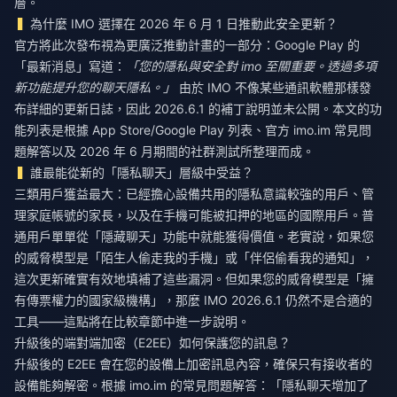
層。
為什麼 IMO 選擇在 2026 年 6 月 1 日推動此安全更新？
官方將此次發布視為更廣泛推動計畫的一部分：Google Play 的
「最新消息」寫道：
「您的隱私與安全對 imo 至關重要。透過多項
新功能提升您的聊天隱私。」
由於 IMO 不像某些通訊軟體那樣發
布詳細的更新日誌，因此 2026.6.1 的補丁說明並未公開。本文的功
能列表是根據 App Store/Google Play 列表、官方 imo.im 常見問
題解答以及 2026 年 6 月期間的社群測試所整理而成。
誰最能從新的「隱私聊天」層級中受益？
三類用戶獲益最大：已經擔心設備共用的隱私意識較強的用戶、管
理家庭帳號的家長，以及在手機可能被扣押的地區的國際用戶。普
通用戶單單從「隱藏聊天」功能中就能獲得價值。老實說，如果您
的威脅模型是「陌生人偷走我的手機」或「伴侶偷看我的通知」，
這次更新確實有效地填補了這些漏洞。但如果您的威脅模型是「擁
有傳票權力的國家級機構」，那麼 IMO 2026.6.1 仍然不是合適的
工具——這點將在比較章節中進一步說明。
升級後的端對端加密（E2EE）如何保護您的訊息？
升級後的 E2EE 會在您的設備上加密訊息內容，確保只有接收者的
設備能夠解密。根據 imo.im 的常見問題解答：「隱私聊天增加了