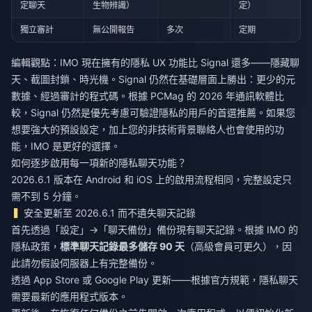
定聊天
生物辨識）
定）
獨立審計
無公開報告
多次
定期
編輯觀點：IMO 現在擁有的隱私 UX 功能比 Signal 還多——隱藏聊
天、截圖封鎖、時光機。Signal 仍然在基礎層面上勝出：更少的元
數據、經過審計的程式碼。根據 PCMag 的 2026 年通訊軟體比
較，Signal 仍然是優先考慮可驗證隱私的用戶的首選推薦。如果您
想要強大的預設設定，加上您的非技術背景聯絡人也會使用的功
能，IMO 是更好的選擇。
如何逐步啟用每一項新的隱私聊天功能？
2026.6.1 版本在 Android 和 iOS 上的啟用流程相同，完整設定只
需不到 5 分鐘。
安全更新至 2026.6.1 而不遺失聊天記錄
首先透過「設定」→「聊天備份」備份現有聊天記錄。根據 IMO 的
隱私政策，
標準聊天記錄最多儲存 90 天
（高級會員可更久），因
此請勿假設伺服器上有完整備份。
透過 App Store 或 Google Play 更新——根據官方規範，隱私聊天
需要最新的應用程式版本。