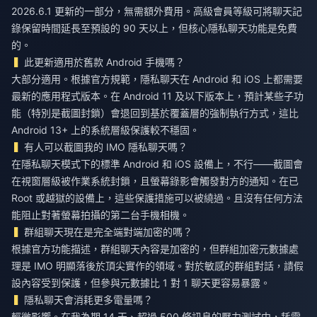
2026.6.1 更新的一部分，無需額外費用。高級會員等級可將聊天記
錄保留時間延長至預設的 90 天以上，但核心隱私聊天功能是免費
的。
此更新適用於舊款 Android 手機嗎？
大部分適用。根據官方規範，隱私聊天在 Android 和 iOS 上都需要
最新的應用程式版本。在 Android 11 及以下版本上，預計某些子功
能（特別是截圖封鎖）會退回到基於覆蓋層的強制執行方式，這比
Android 13+ 上的系統層級保護較不穩固。
有人可以截圖我的 IMO 隱私聊天嗎？
在隱私聊天模式下的標準 Android 和 iOS 設備上，不行——截圖會
在視窗層級被作業系統封鎖，且螢幕錄影會觸發對方的通知。在已
Root 或越獄的設備上，這些保護措施可以被繞過。且沒有任何方法
能阻止對著螢幕拍攝的第二台手機相機。
群組聊天現在是完全端對端加密的嗎？
根據官方功能描述，群組聊天內容是加密的，但群組加密元數據處
理是 IMO 明顯落後於頂尖實作的領域。對於敏感的群組對話，請假
設內容受到保護，但參與元數據比 1 對 1 聊天更容易暴露。
隱私聊天會消耗更多電量嗎？
輕微影響。在我為期 14 天、超過 500 條訊息的壓力測試中，耗電