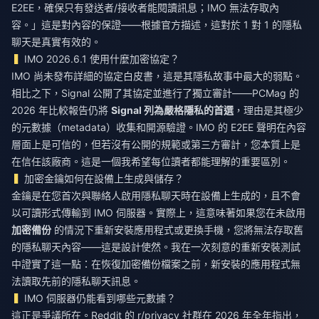
E2EE，確保只有發送者/接收者能閱讀訊息；IMO 無法存取內
容。」這是對內容的保證——根據官方描述，這對於 1 對 1 的隱私
聊天是真實有效的。
IMO 2026.6.1 使用什麼加密協定？
IMO 尚未發布詳細的協定白皮書，這是其隱私故事中最大的弱點。
相比之下，Signal 公開了其協定並進行了獨立審計——PCMag 的
2026 年比較報告仍將
Signal 列為嚴格隱私的首選
，理由是其極少
的元數據（metadata）收集和開源驗證。IMO 的 E2EE 聲明在內容
層面上是可信的，但若沒有公開的規範或第三方審計，您本質上是
在信任該廠商。這是一個我希望每位讀者都能理解的重要區別。
加密金鑰如何在設備上生成與儲存？
金鑰是在您首次與聯絡人啟用隱私聊天時在設備上生成的，且不會
以可讀形式傳輸到 IMO 伺服器。實際上，這意味著如果您在未啟用
加密備份
的情況下重新安裝應用程式或更換手機，您將無法存取舊
的隱私聊天內容——這是設計使然。我在一次刻意的重新安裝測試
中證實了這一點：在恢復加密備份檔案之前，新安裝的應用程式無
法讀取先前的隱私聊天訊息。
IMO 伺服器仍能看到哪些元數據？
這正是爭議所在。Reddit 的 r/privacy 社群在 2026 年全年指出，