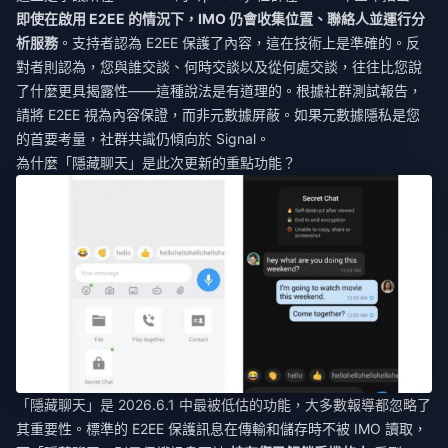
即使在啟用 E2EE 的情況下，IMO 仍會收集位置、聯絡人並運行分
析服務
。支持者認為 E2EE 保護了內容，這在技術上是準確的。反
對者則認為，您與誰交談、何時交談以及從何處交談，往往比您說
了什麼更具揭露性——這種說法是有道理的。根據社群測試報告，
請將 E2EE 視為內容保證，而非元數據屏蔽。如果元數據隱私是您
的首要考量，社群共識仍傾向於 Signal。
為什麼「隱藏聊天」是此次更新的重點功能？
「隱藏聊天」是 2026.6.1 中最被低估的功能，大多數報導都忽略了
其重要性。標準的 E2EE 保護訊息在傳輸和儲存時不被 IMO 讀取，