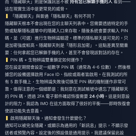
而「隱藏聊天」則是保護訊息不被
持有您已解鎖手機的人
看到——
這在現實生活中是更常見的威脅。
「隱藏聊天」與普通「隱私聊天」有何不同？
隱藏聊天根本不會出現在您的主聊天列表中。您需要透過特定的手
勢或點擊隱私選單中的隱藏入口來存取，隨後系統會要求輸入 PIN
碼，並（可選）進行生物辨識驗證。標準的隱私聊天是可見的，只
是加密強度較高。隱藏聊天則是「隱形且加密」。這點差異至關重
要：任何拿起您已解鎖手機的人，甚至不會發現該對話的存在。
PIN 碼 + 生物辨識雙重鎖定如何運作？
您在設定期間會設定一組數字 PIN 碼（通常為 4-6 位數），然後根
據您的設備選擇啟用 Face ID、指紋或兩者皆啟用。在我測試的所
有 5 款手機上，生物辨識失敗後切換至 PIN 碼的機制運作非常可
靠。值得注意的一個細節是：我刻意在測試帳號中遺忘了隱藏聊天
的 PIN 碼，透過 2FA 電子郵件確認恢復需要
24 小時
。這是刻意設
計的阻力，我認為 IMO 在這方面取得了很好的平衡——即時恢復會
使該功能失去意義。
啟用隱藏聊天後，通知會發生什麼變化？
通知可以被完全隱藏，或顯示為通用的「新訊息」提示，不顯示發
送者或預覽內容。設定後的預設值是通用提示，我建議保留此設