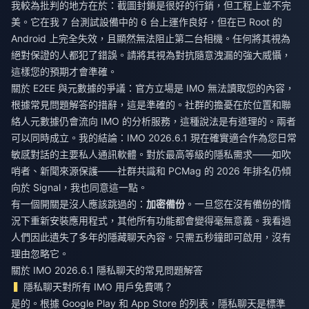
我較為批判的地方在於：截圖封鎖是很好的行銷，但工程上並不完
美。它在我 7 台測試設備中的 6 台上運作良好，但在已 Root 的
Android 上完全失效，且顯然無法阻止第二台相機。任何將其視為
絕對保證的人都犯了錯誤。請將其視為對抗隨意洩漏的強大威懾，
這樣您的預期才會準確。
關於 E2EE 與元數據的爭議：官方立場是 IMO 無法讀取您的內容，
根據常見問題解答的措辭，這是準確的。社群的擔憂在於位置和聯
絡人元數據仍會流向 IMO 的分析服務，這種說法是有道理的。兩者
可以同時成立。我的結論：IMO 2026.6.1 現在確實適合作為您日常
敏感對話的主要私人通訊軟體。對於最高等級的隱私需求——如吹
哨者、新聞來源保護——社群共識和 PCMag 的 2026 年排名仍傾
向於 Signal，我也同意這一點。
有一個開關是沒人應該跳過的：
加密備份
。一旦您在沒有備份的情
況下重新安裝應用程式，其他所有功能都會變得毫無意義。我看過
人們因此遺失了多年的隱藏聊天內容。只需五秒鐘即可啟用，沒有
理由忽略它。
關於 IMO 2026.6.1 隱私聊天的常見問題解答
隱私聊天對所有 IMO 用戶免費嗎？
是的。根據 Google Play 和 App Store 的列表，隱私聊天是標準