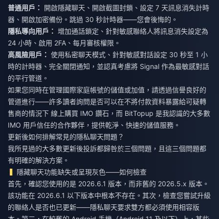
普通用戶：
開啟隱藏聊天、開啟截圖封鎖、設定 7 天訊息消失計時
器、開啟加密備份。跳過 30 秒計時器——您會後悔的。
隱私導向用戶：
增加通話鎖定、針對敏感聯絡人將訊息消失設定為
24 小時、啟用 2FA、每月審核權限。
高風險用戶：
使用私密聊天模式、針對敏感對話設定 30 秒至 1 小
時的計時器、完全關閉通知，並認真考慮將 Signal 作為最敏感對話
的平行管道。
如果您同時在管理國際家庭帳號的儲值或加值，請透過信譽良好的
管道進行——許多讀者詢問是否可以在不將付款資料暴露給可疑轉
售商的情況下
線上購買 IMO 鑽石
，而 BitTopup 是我認識的大多數
IMO 用戶信任的合作夥伴，提供乾淨、快速的儲值服務。
更新後如何排解常見的隱私聊天問題？
我所見過的大多數更新後投訴都歸咎於三個問題，且這三個問題都
有明確的解決方案。
隱藏聊天功能缺失或呈現灰色——如何檢查
首先，確認您使用的是 2026.6.1 版本，而非舊的 2026.5.x 版本。
該功能在 2026.6.1 以下版本中根本不存在。其次，檢查您嘗試升級
的聯絡人是否也已更新——隱私聊天要求雙方都必須使用相容版
本。第三，在較舊的 Android 手機（Android 11 及以下）上，某些