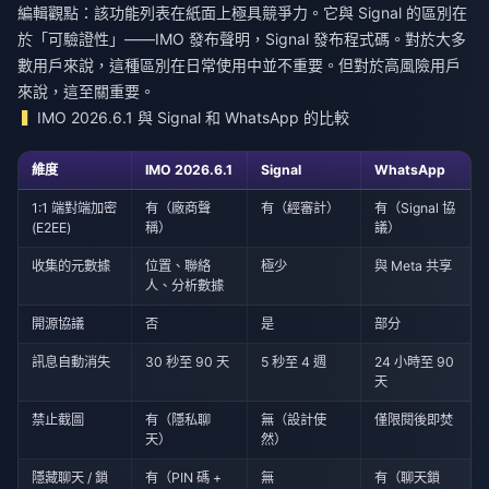
編輯觀點：該功能列表在紙面上極具競爭力。它與 Signal 的區別在
於「可驗證性」——IMO 發布聲明，Signal 發布程式碼。對於大多
數用戶來說，這種區別在日常使用中並不重要。但對於高風險用戶
來說，這至關重要。
IMO 2026.6.1 與 Signal 和 WhatsApp 的比較
維度
IMO 2026.6.1
Signal
WhatsApp
1:1 端對端加密
有（廠商聲
有（經審計）
有（Signal 協
(E2EE)
稱）
議）
收集的元數據
位置、聯絡
極少
與 Meta 共享
人、分析數據
開源協議
否
是
部分
訊息自動消失
30 秒至 90 天
5 秒至 4 週
24 小時至 90
天
禁止截圖
有（隱私聊
無（設計使
僅限閱後即焚
天）
然）
隱藏聊天 / 鎖
有（PIN 碼 +
無
有（聊天鎖