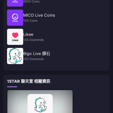
2500 Coins
MICO Live Coins
100 Coins
Likee
100 Diamonds
Bigo Live 鑽石
100 Diamonds
1STAR 聊天室 相關資訊