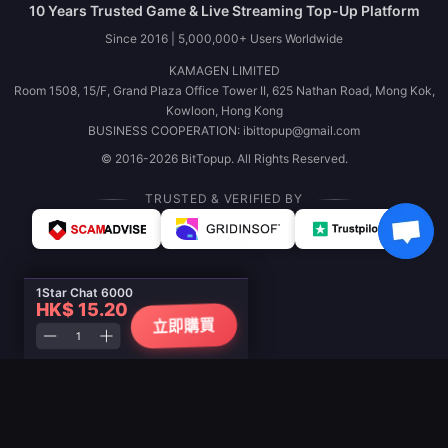
10 Years Trusted Game & Live Streaming Top-Up Platform
Since 2016 | 5,000,000+ Users Worldwide
KAMAGEN LIMITED
Room 1508, 15/F, Grand Plaza Office Tower II, 625 Nathan Road, Mong Kok,
Kowloon, Hong Kong
BUSINESS COOPERATION: ibittopup@gmail.com
© 2016-2026 BitTopup. All Rights Reserved.
TRUSTED & VERIFIED BY
1Star Chat 6000
HK$ 15.20
立即購買