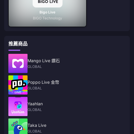
Bigo Live
BIGO Technology
推薦商品
Mango Live 鑽石
GLOBAL
Poppo Live 金幣
GLOBAL
Yaahlan
GLOBAL
Taka Live
GLOBAL