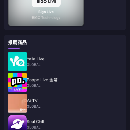
Bigo Live
BIGO Technology
推薦商品
Yalla Live
GLOBAL
Poppo Live 金幣
GLOBAL
WeTV
GLOBAL
Soul Chill
GLOBAL