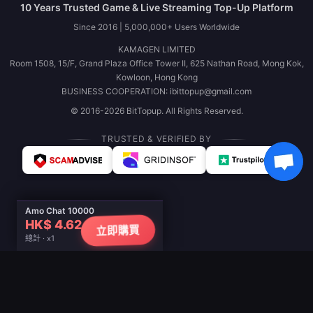
10 Years Trusted Game & Live Streaming Top-Up Platform
Since 2016 | 5,000,000+ Users Worldwide
KAMAGEN LIMITED
Room 1508, 15/F, Grand Plaza Office Tower II, 625 Nathan Road, Mong Kok,
Kowloon, Hong Kong
BUSINESS COOPERATION: ibittopup@gmail.com
© 2016-2026 BitTopup. All Rights Reserved.
TRUSTED & VERIFIED BY
Amo Chat 10000
HK$ 4.62
立即購買
總計 · x1