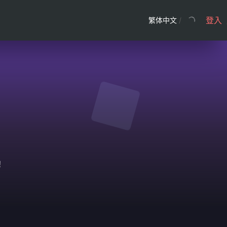
登入
繁体中文
/
！