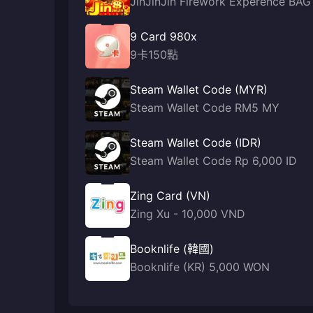
JinJinJin Firework Experence BAG
9 Card 980x
9卡150點
Steam Wallet Code (MYR)
Steam Wallet Code RM5 MY
Steam Wallet Code (IDR)
Steam Wallet Code Rp 6,000 ID
Zing Card (VN)
Zing Xu - 10,000 VND
Booknlife (韓國)
Booknlife (KR) 5,000 WON