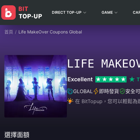
DIRECT TOP-UP
GAME
CA
首頁
/
Life MakeOver Coupons Global
LIFE MAKEO
Excellent
T
GLOBAL
即時發貨
安全
在 BitTopup，您可以
選擇面額