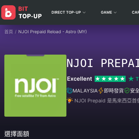
DIRECT TOP-UP
GAME
CA
首頁
/
NJOI Prepaid Reload - Astro (MY)
NJOI PREPA
Excellent
T
MALAYSIA
即時發貨
安
NJOI Prepaid 是馬來
選擇面額