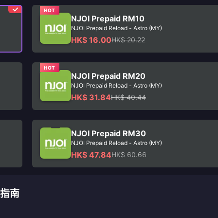
HOT
NJOI Prepaid RM10
NJOI Prepaid Reload - Astro (MY)
HK$ 16.00
HK$ 20.22
HOT
NJOI Prepaid RM20
NJOI Prepaid Reload - Astro (MY)
HK$ 31.84
HK$ 40.44
NJOI Prepaid RM30
NJOI Prepaid Reload - Astro (MY)
HK$ 47.84
HK$ 60.66
儲值指南