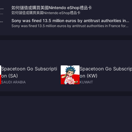
或與
如何儲值或購買美國Nintendo eShop禮品卡
E》
如何儲值或購買美國Nintendo eShop禮品卡
Sony was fined 13.5 million euros by antitrust authorities in
Sony was fined 13.5 million euros by antitrust authorities in France for
France for abusing its market dominance
abusing its market dominance
Spacetoon Go Subscripti
Spacetoon Go Subscrip
on (SA)
on (KW)
SAUDI ARABIA
KUWAIT