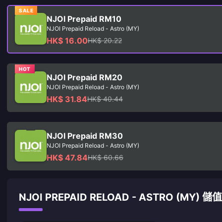
SALE
NJOI Prepaid RM10
NJOI Prepaid Reload - Astro (MY)
HK$ 16.00
HK$ 20.22
HOT
NJOI Prepaid RM20
NJOI Prepaid Reload - Astro (MY)
HK$ 31.84
HK$ 40.44
NJOI Prepaid RM30
NJOI Prepaid Reload - Astro (MY)
HK$ 47.84
HK$ 60.66
NJOI PREPAID RELOAD - ASTRO (MY) 