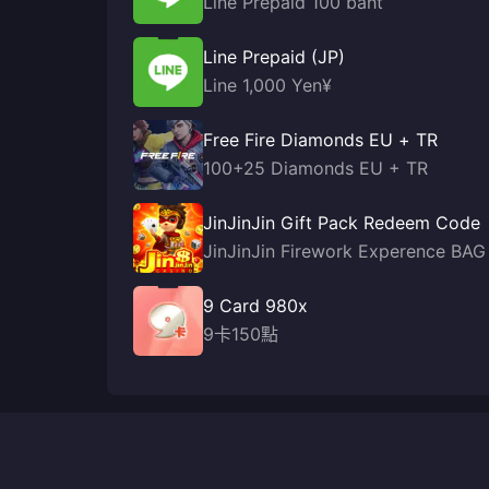
Line Prepaid 100 baht
Line Prepaid (JP)
Line 1,000 Yen¥
Free Fire Diamonds EU + TR
100+25 Diamonds EU + TR
JinJinJin Gift Pack Redeem Code
JinJinJin Firework Experence BAG
9 Card 980x
9卡150點