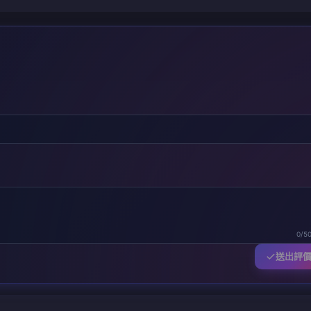
0/5
送出評