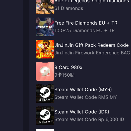
Age of Legends: Origin Diamonds
61 Diamonds
Free Fire Diamonds EU + TR
100+25 Diamonds EU + TR
JinJinJin Gift Pack Redeem Code
JinJinJin Firework Experence BAG
9 Card 980x
9卡150點
Steam Wallet Code (MYR)
Steam Wallet Code RM5 MY
Steam Wallet Code (IDR)
Steam Wallet Code Rp 6,000 ID