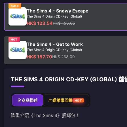
SALE
The Sims 4 - Snowy Escape
The Sims 4 Origin CD-Key (Global)
HK$ 123.54
HK$ 156.65
HOT
The Sims 4 - Get to Work
The Sims 4 Origin CD-Key (Global)
HK$ 187.70
HK$ 238.00
THE SIMS 4 ORIGIN CD-KEY (GLOBAL)
商品描述
邀請賺回饋
HOT
隆重介紹《The Sims 4》捆綁包！