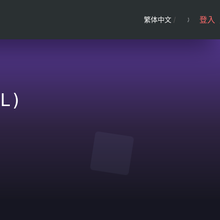
登入
繁体中文
/
L)