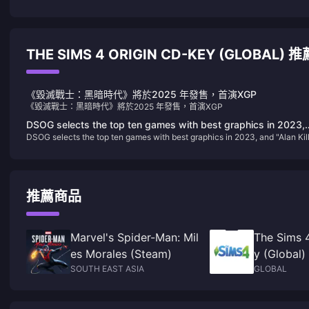
THE SIMS 4 ORIGIN CD-KEY (GLOBAL)
《毀滅戰士：黑暗時代》將於2025 年發售，首演XGP
《毀滅戰士：黑暗時代》將於2025 年發售，首演XGP
DSOG selects the top ten games with best graphics in 2023,
DSOG selects the top ten games with best graphics in 2023, and "Alan Kil
and "Alan Killer 2" has the best graphics
2" has the best graphics
推薦商品
Marvel's Spider-Man: Mil
The Sims 
es Morales (Steam)
y (Global)
SOUTH EAST ASIA
GLOBAL