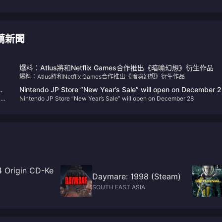
 推薦新聞
爆料：Atlus將和Netflix Games合作推出《暗喻幻想》衍生作品
爆料：Atlus將和Netflix Games合作推出《暗喻幻想》衍生作品
Nintendo JP Store “New Year’s Sale” will open on December 
ler
Nintendo JP Store “New Year’s Sale” will open on December 28
4 Origin CD-Ke
Daymare: 1998 (Steam)
SOUTH EAST ASIA