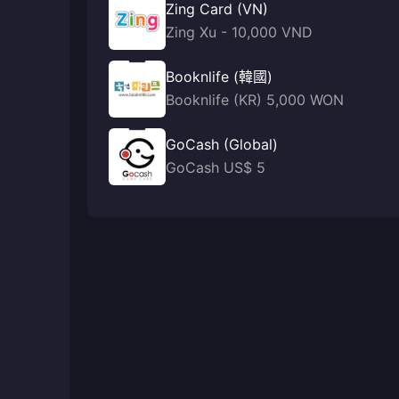
Zing Card (VN)
Zing Xu - 10,000 VND
Booknlife (韓國)
Booknlife (KR) 5,000 WON
GoCash (Global)
GoCash US$ 5