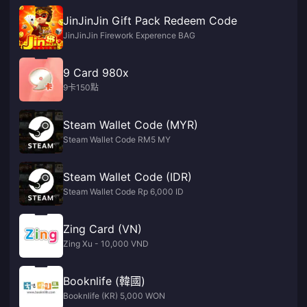
JinJinJin Gift Pack Redeem Code
JinJinJin Firework Experence BAG
9 Card 980x
9卡150點
Steam Wallet Code (MYR)
Steam Wallet Code RM5 MY
Steam Wallet Code (IDR)
Steam Wallet Code Rp 6,000 ID
Zing Card (VN)
Zing Xu - 10,000 VND
Booknlife (韓國)
Booknlife (KR) 5,000 WON