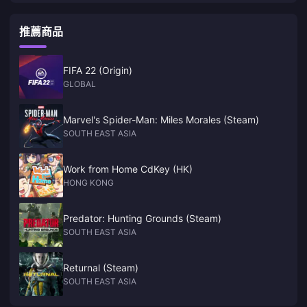
the future
推薦商品
FIFA 22 (Origin)
GLOBAL
Marvel's Spider-Man: Miles Morales (Steam)
SOUTH EAST ASIA
Work from Home CdKey (HK)
HONG KONG
Predator: Hunting Grounds (Steam)
SOUTH EAST ASIA
Returnal (Steam)
SOUTH EAST ASIA