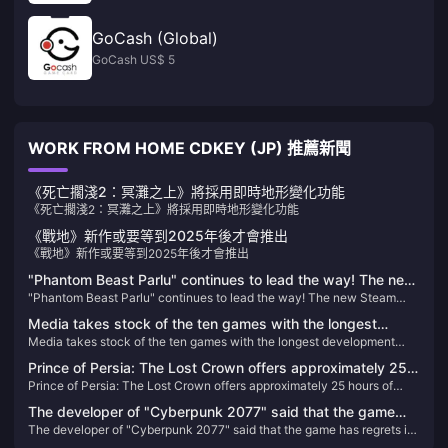
GoCash (Global)
GoCash US$ 5
WORK FROM HOME CDKEY (JP) 推薦新聞
《死亡擱淺2：冥灘之上》將採用即時地形變化功能
《死亡擱淺2：冥灘之上》將採用即時地形變化功能
《戰地》新作或要等到2025年後才會推出
《戰地》新作或要等到2025年後才會推出
"Phantom Beast Parlu" continues to lead the way! The new
"Phantom Beast Parlu" continues to lead the way! The new Steam
Steam sales list is released
sales list is released
Media takes stock of the ten games with the longest
Media takes stock of the ten games with the longest development
development cycles
cycles
Prince of Persia: The Lost Crown offers approximately 25
Prince of Persia: The Lost Crown offers approximately 25 hours of
hours of gameplay
gameplay
The developer of "Cyberpunk 2077" said that the game
The developer of "Cyberpunk 2077" said that the game has regrets in
has regrets in the "birth choice" and may be improved in
the "birth choice" and may be improved in the future