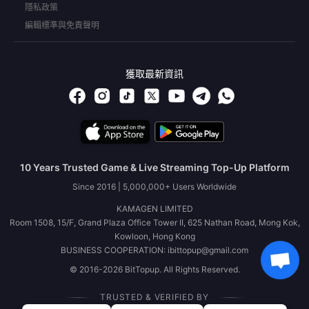
隱私政策
編輯標準與免責聲明
獲取最新資訊
10 Years Trusted Game & Live Streaming Top-Up Platform
Since 2016 | 5,000,000+ Users Worldwide
KAMAGEN LIMITED
Room 1508, 15/F, Grand Plaza Office Tower II, 625 Nathan Road, Mong Kok,
Kowloon, Hong Kong
BUSINESS COOPERATION: ibittopup@gmail.com
© 2016-2026 BitTopup. All Rights Reserved.
TRUSTED & VERIFIED BY