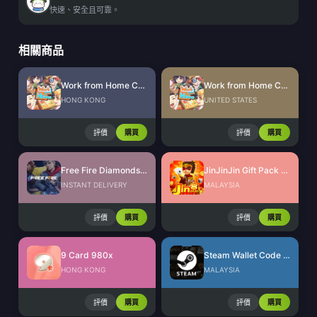
快速、安全且可靠。
相關商品
Work from Home CdKey (HK)
Work from Home CdKey (US)
HONG KONG
UNITED STATES
評價
購買
評價
購買
Free Fire Diamonds EU + TR
JinJinJin Gift Pack Redeem Code
INSTANT DELIVERY
MALAYSIA
評價
購買
評價
購買
9 Card 980x
Steam Wallet Code (MYR)
HONG KONG
MALAYSIA
評價
購買
評價
購買