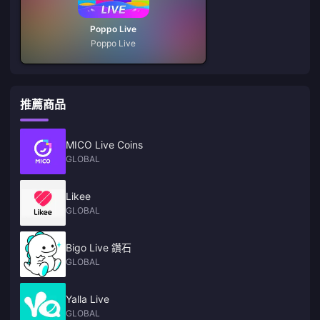
Poppo Live
Poppo Live
推薦商品
MICO Live Coins
GLOBAL
Likee
GLOBAL
Bigo Live 鑽石
GLOBAL
Yalla Live
GLOBAL