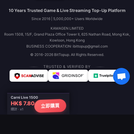
10 Years Trusted Game & Live Streaming Top-Up Platform
Since 2016 | 5,000,000+ Users Worldwide
KAMAGEN LIMITED
Room 1508, 15/F, Grand Plaza Office Tower II, 625 Nathan Road, Mong Kok,
Kowloon, Hong Kong
BUSINESS COOPERATION: ibittopup@gmail.com
© 2016-2026 BitTopup. All Rights Reserved.
TRUSTED & VERIFIED BY
Carni Live 1500
HK$ 7.80
立即購買
總計 · x1