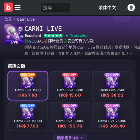
搜尋
繁体中文
/
首頁
/
Carni Live
CARNI LIVE
Excellent
Trustpilot
GLOBAL
即時發貨
安全可靠的付款
透過 BitTopUp 輕鬆且安全地與 Carni Live 進行對話！享受快速、
務，體驗最佳品質。立即加入我們，獲取獨家優惠與驚喜折扣！✨
選擇面額
70% OFF
70% OFF
70% OFF
Carni Live 1500
Carni Live 3000
Carni Live 7500
HK$ 7.80
HK$ 15.60
HK$ 38.92
70% OFF
70% OFF
70% OFF
Carni Live 15000
Carni Live 30000
Carni Live 75000
HK$ 77.93
HK$ 155.78
HK$ 389.48
顯示更多
+3